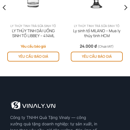
LY THỦY TINH TRÀ SỮA SINH TỐ
LY THỦY TINH TRÀ SỮA SINH TỐ
LY THỦY TINH DÀI UỐNG
Ly sinh tố MILANO – Mua ly
SINH TỐ LIBBEY – 414ML
thủy tinh HCM
24.000
₫
Yêu cầu báo giá
(Chưa VAT)
YÊU CẦU BÁO GIÁ
YÊU CẦU BÁO GIÁ
Công ty TNHH Quà Tặng Vinaly — công
xưởng quà tặng doanh nghiệp: tự sản xuất, in