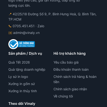
logo theo yêu cầu, giá tận xưởng, đáp ứng số
lượng cực lớn.
📍
42/25/18 Đường Số 9, P. Bình Hưng Hoà, Q. Bình Tân,
TP.HCM
📞
0705.451.451
· Zalo
✉️
admin@vinaly.vn
Sản phẩm / Dịch vụ
Hỗ trợ khách hàng
Quà Tết 2026
Yêu cầu báo giá
Quà tặng doanh nghiệp
Điều khoản thanh toán
Ly sứ in logo
Chính sách trả hàng & hoàn
tiền
Xưởng in gốm sứ
Chính sách giao nhận
Xưởng in thủy tinh
Về chúng tôi
Theo dõi Vinaly