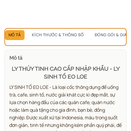
bảng giá.
Chỉ hỏi
1 lần duy nhất
, các sản phẩm sau tự mở.
MÔ TẢ
KÍCH THƯỚC & THÔNG SỐ
ĐÓNG GÓI & GIAO
Mô tả
LY THỦY TINH CAO CẤP NHẬP KHẨU - LY
SINH TỐ EO LOE
LY SINH TỐ EO LOE - Là loại cốc thông dụng để uống
trà, cafe, sinh tố, nước giải khát cực kì đẹp mắt, sự
lựa chọn hàng đầu của các quán cafe, quán nước
hoặc làm quà tặng cho gia đình, bạn bè, đồng
nghiệp. Được xuất xứ tại Indonesia, màu trong suốt
đơn giản, tinh tế nhưng không kém phần quý phái, đế