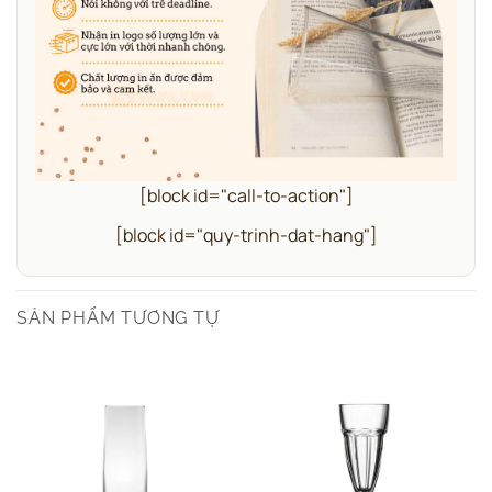
[block id="call-to-action"]
[block id="quy-trinh-dat-hang"]
SẢN PHẨM TƯƠNG TỰ