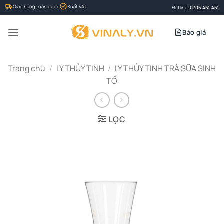
Bỏ
Giao hàng toàn quốc
Xuất VAT
Hotline:
0705.451.451
qua
nội
Báo giá
dung
Trang chủ
/
LY THỦY TINH
/
LY THỦY TINH TRÀ SỮA SINH
TỐ
LỌC