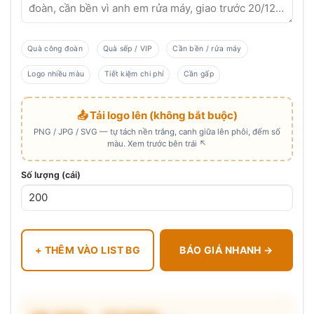
Quà công đoàn
Quà sếp / VIP
Cần bền / rửa máy
Logo nhiều màu
Tiết kiệm chi phí
Cần gấp
📤 Tải logo lên (không bắt buộc)
PNG / JPG / SVG — tự tách nền trắng, canh giữa lên phôi, đếm số
màu. Xem trước bên trái ↖
Số lượng (cái)
+ THÊM VÀO LIST BG
BÁO GIÁ NHANH →