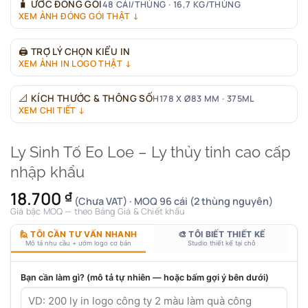
🧳
ƯỚC ĐÓNG GÓI
48 CÁI/THÙNG · 16,7 KG/THÙNG
XEM ẢNH ĐÓNG GÓI THẬT ↓
🖨
TRỢ LÝ CHỌN KIỂU IN
XEM ẢNH IN LOGO THẬT ↓
📐
KÍCH THƯỚC & THÔNG SỐ
H178 X Ø83 MM · 375ML
XEM CHI TIẾT ↓
Ly Sinh Tố Eo Loe – Ly thủy tinh cao cấp
nhập khẩu
18.700
₫
(Chưa VAT) · MOQ 96 cái (2 thùng nguyên)
Giá bậc MOQ — theo Bảng Giá & Chiết khấu
🙋 TÔI CẦN TƯ VẤN NHANH
🎨 TÔI BIẾT THIẾT KẾ
Mô tả nhu cầu + ướm logo cơ bản
Studio thiết kế tại chỗ
Bạn cần làm gì? (mô tả tự nhiên — hoặc bấm gợi ý bên dưới)