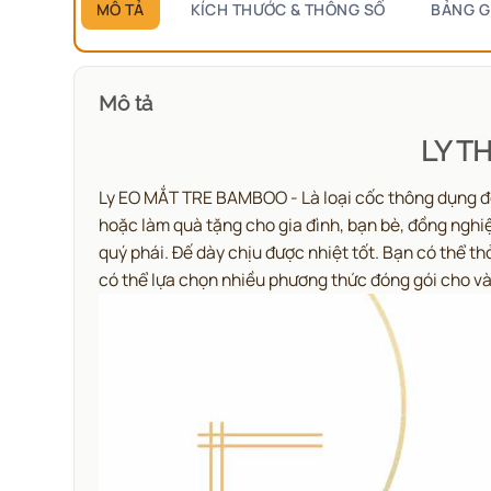
MÔ TẢ
KÍCH THƯỚC & THÔNG SỐ
BẢNG G
Mô tả
LY T
Ly EO MẮT TRE BAMBOO - Là loại cốc thông dụng để 
hoặc làm quà tặng cho gia đình, bạn bè, đồng ngh
quý phái. Đế dày chịu được nhiệt tốt. Bạn có thể t
có thể lựa chọn nhiều phương thức đóng gói cho v