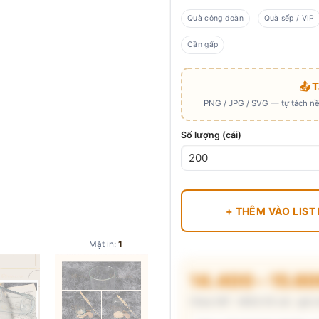
Quà công đoàn
Quà sếp / VIP
Cần gấp
📤 
PNG / JPG / SVG — tự tách nền
Số lượng (cái)
+ THÊM VÀO LIST
Mặt in:
1
14.400 – 15.6
Chưa VAT · MOQ 50 cái · giá 