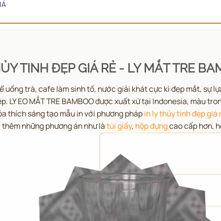
IÁ
HỦY TINH ĐẸP GIÁ RẺ - LY MẮT TRE B
uống trà, cafe làm sinh tố, nước giải khát cực kì đẹp mắt, sự 
iệp. LY EO MẮT TRE BAMBOO được xuất xứ tại Indonesia, màu tro
hỏa thích sáng tạo mẫu in với phương pháp
in ly thủy tinh đẹp giá 
à thêm những phương án như là
túi giấy
,
hộp đựng
cao cấp hơn, 