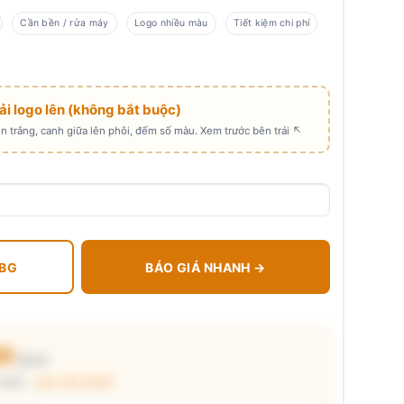
Cần bền / rửa máy
Logo nhiều màu
Tiết kiệm chi phí
Tải logo lên (không bắt buộc)
 trắng, canh giữa lên phôi, đếm số màu. Xem trước bên trái ↖
 BG
BÁO GIÁ NHANH →
00
₫/cái
chuẩn ·
xem cấu thành