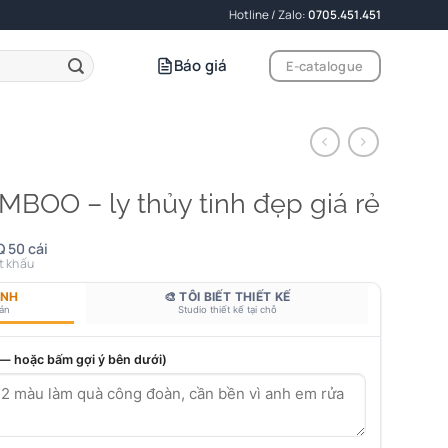
Hotline / Zalo:
0705.451.451
Báo giá
E-catalogue
MBOO – ly thủy tinh đẹp giá rẻ
 50 cái
t khấu
ANH
🎨 TÔI BIẾT THIẾT KẾ
bản
Studio thiết kế tại chỗ
 — hoặc bấm gợi ý bên dưới)