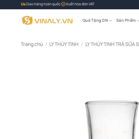
Bỏ
Giao hàng toàn quốc
Xuất hóa đơn VAT
qua
nội
Quà Tặng DN
Sản Phẩm
dung
Trang chủ
/
LY THỦY TINH
/
LY THỦY TINH TRÀ SỮA 