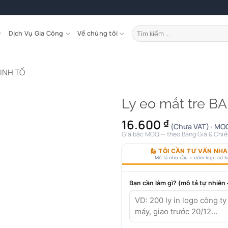
Tìm
Dịch Vụ Gia Công
Về chúng tôi
kiếm:
SINH TỐ
Ly eo mắt tre BA
16.600
₫
(Chưa VAT) · MOQ
Giá bậc MOQ — theo Bảng Giá & Chiế
🙋 TÔI CẦN TƯ VẤN NH
Mô tả nhu cầu + ướm logo cơ 
Bạn cần làm gì? (mô tả tự nhiên