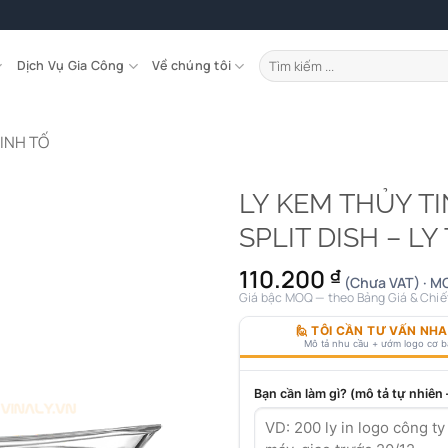
Tìm
Dịch Vụ Gia Công
Về chúng tôi
kiếm:
SINH TỐ
LY KEM THỦY T
SPLIT DISH – L
110.200
₫
(Chưa VAT) · MO
Giá bậc MOQ — theo Bảng Giá & Chiế
🙋 TÔI CẦN TƯ VẤN NH
Mô tả nhu cầu + ướm logo cơ 
Bạn cần làm gì? (mô tả tự nhiên