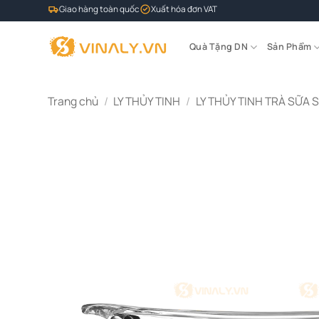
Bỏ
Giao hàng toàn quốc
Xuất hóa đơn VAT
qua
nội
Quà Tặng DN
Sản Phẩm
dung
Trang chủ
/
LY THỦY TINH
/
LY THỦY TINH TRÀ SỮA 