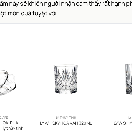
phẩm này sẽ khiến người nhận cảm thấy rất hạnh
ột món quà tuyệt vời
 CAFE
LY THỦY TINH
LY
 LOẠI PHA
LY WHISKY HOA VĂN 320ML
LY WISHK
ly thủy tinh