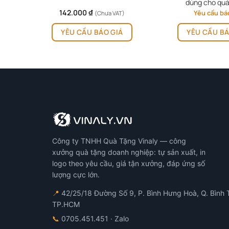
dùng cho quá
142.000
₫
Yêu cầu bá
(Chưa VAT)
YÊU CẦU BÁO GIÁ
YÊU CẦU BÁ
Công ty TNHH Quà Tặng Vinaly — công
xưởng quà tặng doanh nghiệp: tự sản xuất, in
logo theo yêu cầu, giá tận xưởng, đáp ứng số
lượng cực lớn.
📍
42/25/18 Đường Số 9, P. Bình Hưng Hoà, Q. Bình 
TP.HCM
📞
0705.451.451
· Zalo