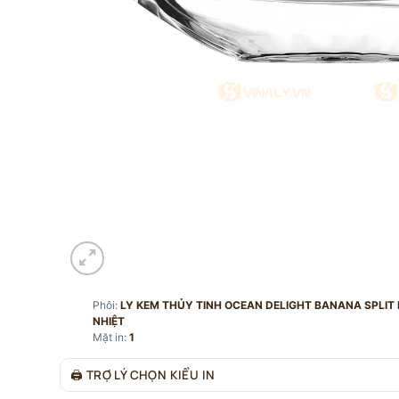
Phôi:
LY KEM THỦY TINH OCEAN DELIGHT BANANA SPLIT D
NHIỆT
Mặt in:
1
🖨
TRỢ LÝ CHỌN KIỂU IN