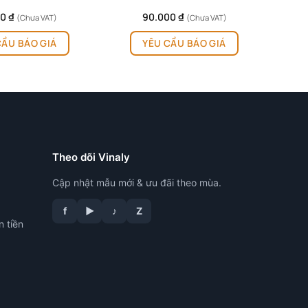
00
₫
90.000
₫
(Chưa VAT)
(Chưa VAT)
CẦU BÁO GIÁ
YÊU CẦU BÁO GIÁ
Theo dõi Vinaly
Cập nhật mẫu mới & ưu đãi theo mùa.
f
▶
♪
Z
n tiền
tư vấn công nghệ in