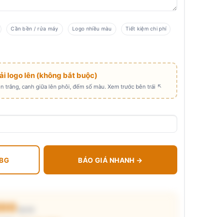
Cần bền / rửa máy
Logo nhiều màu
Tiết kiệm chi phí
Tải logo lên (không bắt buộc)
 trắng, canh giữa lên phôi, đếm số màu. Xem trước bên trái ↖
 BG
BÁO GIÁ NHANH →
200
₫/cái