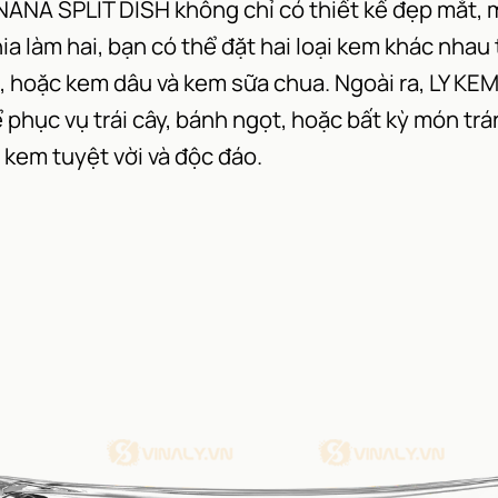
A SPLIT DISH không chỉ có thiết kế đẹp mắt, m
a làm hai, bạn có thể đặt hai loại kem khác nha
a, hoặc kem dâu và kem sữa chua. Ngoài ra, LY
phục vụ trái cây, bánh ngọt, hoặc bất kỳ món tr
 kem tuyệt vời và độc đáo.