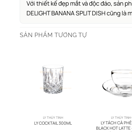
Với thiết kế đẹp mắt và độc đáo, sản 
DELIGHT BANANA SPLIT DISH cũng là m
SẢN PHẨM TƯƠNG TỰ
LY THỦY TINH
LY THỦY TINH
GIÁ RẺ
LY TÁCH CÀ PHÊ
LY COCKTAIL 300ML
BLACK HOT LATTE – 