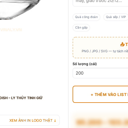
Quà công đoàn
Quà sếp / VIP
Cần gấp
📤 
PNG / JPG / SVG — tự tách nền
Số lượng (cái)
+ THÊM VÀO LIST
ISH – LY THỦY TINH GIỮ
XEM ẢNH IN LOGO THẬT ↓
95.200 – 103.