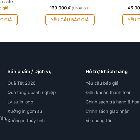
n cafe
139.000
₫
43.0
o giá
(Chưa VAT)
O GIÁ
YÊU CẦU BÁO GIÁ
YÊU 
Sản phẩm / Dịch vụ
Hỗ trợ khách hàng
Quà Tết 2026
Yêu cầu báo giá
Quà tặng doanh nghiệp
Điều khoản thanh toán
Ly sứ in logo
Chính sách trả hàng & hoà
Xưởng in gốm sứ
Chính sách giao nhận
Tân,
Xưởng in thủy tinh
Về chúng tôi