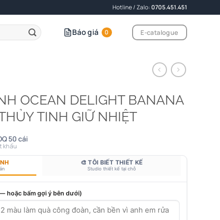
Hotline / Zalo:
0705.451.451
Báo giá
E-catalogue
0
INH OCEAN DELIGHT BANANA
Y THỦY TINH GIỮ NHIỆT
Q 50 cái
t khấu
ANH
🎨 TÔI BIẾT THIẾT KẾ
bản
Studio thiết kế tại chỗ
 — hoặc bấm gợi ý bên dưới)