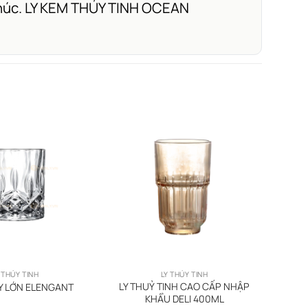
 phúc. LY KEM THỦY TINH OCEAN
 THỦY TINH
LY THỦY TINH
LY THUỶ TINH CAO CẤP NHẬP
Y LỚN ELENGANT
KHẨU DELI 400ML