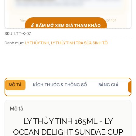
Giá hộp Sale báo kèm theo mẫu thực tế.
Vinaly · Công xưởng quà tặng B2B · Hotline/Zalo 0705451451
🔓 BẤM MỞ XEM GIÁ THAM KHẢO
SKU:
LTT-K-07
Danh mục:
LY THỦY TINH
,
LY THỦY TINH TRÀ SỮA SINH TỐ
Giá đang ẩn — xác nhận bạn thuộc nhóm nào để hiện đúng
bảng giá.
Chỉ hỏi
1 lần duy nhất
, các sản phẩm sau tự mở.
MÔ TẢ
KÍCH THƯỚC & THÔNG SỐ
BẢNG GIÁ
B
Mô tả
LY THỦY TINH 165ML - LY
OCEAN DELIGHT SUNDAE CUP