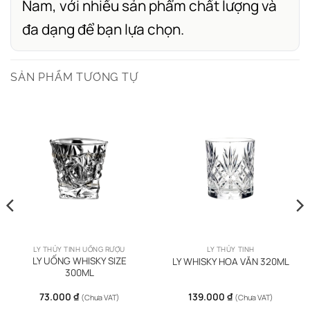
Nam, với nhiều sản phẩm chất lượng và
đa dạng để bạn lựa chọn.
SẢN PHẨM TƯƠNG TỰ
LY THỦY TINH UỐNG RƯỢU
LY THỦY TINH
LY UỐNG WHISKY SIZE
LY WHISKY HOA VĂN 320ML
300ML
73.000
₫
139.000
₫
(Chưa VAT)
(Chưa VAT)