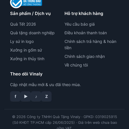
Sản phẩm / Dịch vụ
Hỗ trợ khách hàng
Quà Tết 2026
Yêu cầu báo giá
Quà tặng doanh nghiệp
Điều khoản thanh toán
Ly sứ in logo
Chính sách trả hàng & hoàn
tiền
Xưởng in gốm sứ
Chính sách giao nhận
Xưởng in thủy tinh
Về chúng tôi
Theo dõi Vinaly
Cập nhật mẫu mới & ưu đãi theo mùa.
tư vấn công nghệ in
f
▶
♪
Z
© 2026 Công ty TNHH Quà Tặng Vinaly · GPKD: 0319025915
(Sở KHĐT TP.HCM cấp 26/06/2025) · Giá trên web chưa bao
gồm VAT.