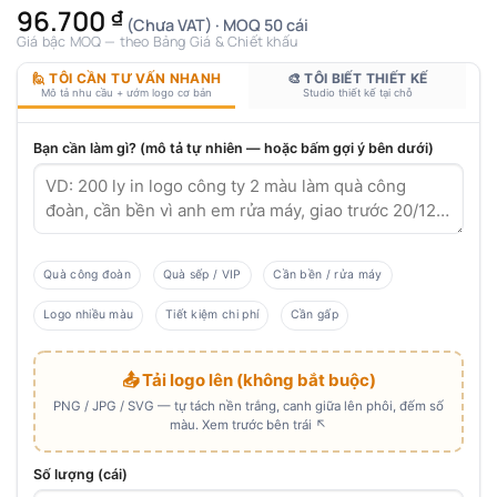
96.700
₫
(Chưa VAT) · MOQ 50 cái
Giá bậc MOQ — theo Bảng Giá & Chiết khấu
🙋 TÔI CẦN TƯ VẤN NHANH
🎨 TÔI BIẾT THIẾT KẾ
Mô tả nhu cầu + ướm logo cơ bản
Studio thiết kế tại chỗ
Bạn cần làm gì? (mô tả tự nhiên — hoặc bấm gợi ý bên dưới)
Quà công đoàn
Quà sếp / VIP
Cần bền / rửa máy
Logo nhiều màu
Tiết kiệm chi phí
Cần gấp
📤 Tải logo lên (không bắt buộc)
PNG / JPG / SVG — tự tách nền trắng, canh giữa lên phôi, đếm số
màu. Xem trước bên trái ↖
Số lượng (cái)