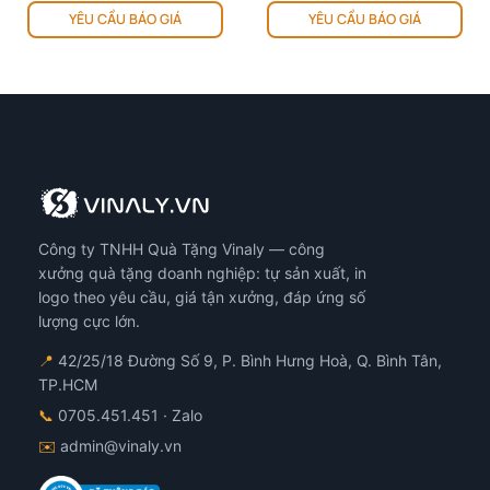
YÊU CẦU BÁO GIÁ
YÊU CẦU BÁO GIÁ
Công ty TNHH Quà Tặng Vinaly — công
xưởng quà tặng doanh nghiệp: tự sản xuất, in
logo theo yêu cầu, giá tận xưởng, đáp ứng số
lượng cực lớn.
📍
42/25/18 Đường Số 9, P. Bình Hưng Hoà, Q. Bình Tân,
TP.HCM
📞
0705.451.451
· Zalo
✉️
admin@vinaly.vn