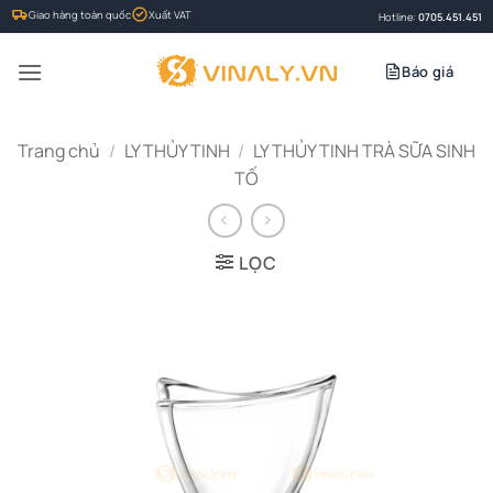
Bỏ
Giao hàng toàn quốc
Xuất VAT
Hotline:
0705.451.451
qua
nội
Báo giá
dung
Trang chủ
/
LY THỦY TINH
/
LY THỦY TINH TRÀ SỮA SINH
TỐ
LỌC