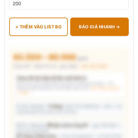
+ THÊM VÀO LIST BG
BÁO GIÁ NHANH →
83.500 – 90.500
₫/cái
Chưa VAT · MOQ 50 cái · giá chuẩn ·
xem cấu thành
Chưa đủ dữ kiện để đề xuất kiểu in
Mô tả nhu cầu (hoặc bấm chip gợi ý) và/hoặc tải logo — hệ
thống tự đề xuất kiểu in phù hợp, kèm lý do.
Xem mẫu logo đã
in thật →
📦 Ước đóng gói: ~
5 thùng
carton (45 cái/thùng — ước) — hỗ
trợ phòng thu mua làm việc với kho.
🎁 Gợi ý đóng gói:
🎁 Hộp carton từng SP
— gọn, tiết kiệm —
trao tay từng người
📦 Thùng chống shock
— đi xa, số lượng lớn — an toàn tối đa