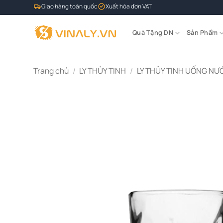
Bỏ
Giao hàng toàn quốc
Xuất hóa đơn VAT
qua
nội
Quà Tặng DN
Sản Phẩm
dung
Trang chủ
/
LY THỦY TINH
/
LY THỦY TINH UỐNG NƯ