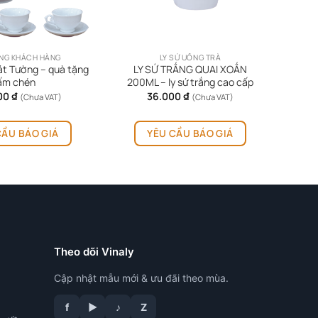
NG KHÁCH HÀNG
LY SỨ UỐNG TRÀ
át Tường – quà tặng
LY SỨ TRẮNG QUAI XOẮN
ấm chén
200ML – ly sứ trắng cao cấp
00
₫
36.000
₫
(Chưa VAT)
(Chưa VAT)
CẦU BÁO GIÁ
YÊU CẦU BÁO GIÁ
Theo dõi Vinaly
Cập nhật mẫu mới & ưu đãi theo mùa.
f
▶
♪
Z