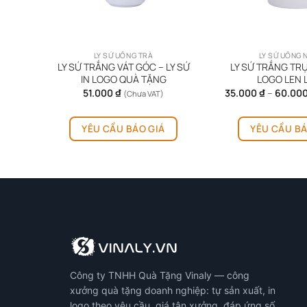
LY SỨ UỐNG TRÀ
LY SỨ UỐNG
TRỤ –
LY SỨ TRẮNG VÁT GÓC – LY SỨ
LY SỨ TRẮNG TRỤ 
IN LOGO QUÀ TẶNG
LOGO LEN 
51.000
₫
35.000
₫
–
60.00
(Chưa VAT)
YÊU CẦU BÁO GIÁ
YÊU CẦU BÁ
Công ty TNHH Quà Tặng Vinaly — công
xưởng quà tặng doanh nghiệp: tự sản xuất, in
logo theo yêu cầu, giá tận xưởng, đáp ứng số