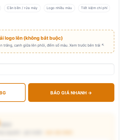
Cần bền / rửa máy
Logo nhiều màu
Tiết kiệm chi phí
Tải logo lên (không bắt buộc)
 trắng, canh giữa lên phôi, đếm số màu. Xem trước bên trái ↖
 BG
BÁO GIÁ NHANH →
0
₫/cái
ng nguyên) · giá chuẩn ·
xem cấu thành