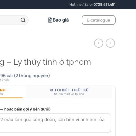
Hotline / Zalo:
0705.451.451
Báo giá
E-catalogue
g – Ly thủy tinh ở tphcm
96 cái (2 thùng nguyên)
t khấu
ANH
🎨 TÔI BIẾT THIẾT KẾ
bản
Studio thiết kế tại chỗ
 — hoặc bấm gợi ý bên dưới)