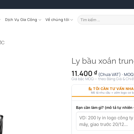
Tìm
Dịch Vụ Gia Công
Về chúng tôi
kiếm:
ỚC
Ly bầu xoắn trun
11.400
₫
(Chưa VAT) · MOQ 
Giá bậc MOQ — theo Bảng Giá & Chiế
🙋 TÔI CẦN TƯ VẤN NH
Mô tả nhu cầu + ướm logo cơ 
Bạn cần làm gì? (mô tả tự nhiên