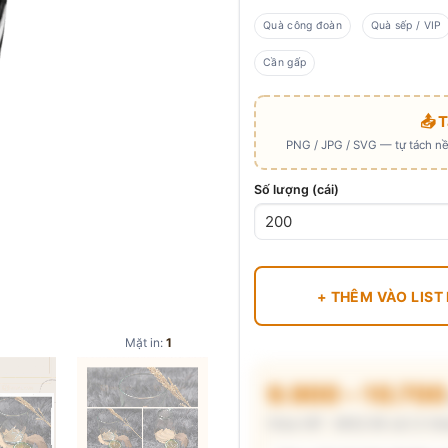
Quà công đoàn
Quà sếp / VIP
Cần gấp
📤 
PNG / JPG / SVG — tự tách nền
Số lượng (cái)
+ THÊM VÀO LIST
Mặt in:
1
9.900 – 10.70
Chưa VAT · MOQ 96 cái (2 thù