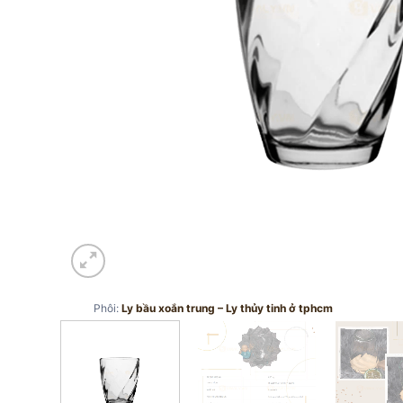
Phôi:
Ly bầu xoắn trung – Ly thủy tinh ở tphcm