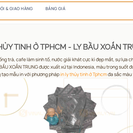
ÓI & GIAO HÀNG
BẢNG GIÁ
HỦY TINH Ở TPHCM - LY BẦU XOẮN 
g trà, cafe làm sinh tố, nước giải khát cực kì đẹp mắt, sự lựa
Y BẦU XOẮN TRUNG được xuất xứ tại Indonesia, màu trong suốt đ
g tạo mẫu in với phương pháp
in ly thủy tinh ở Tphcm
đa sắc màu v