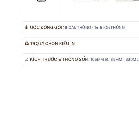
🧳
ƯỚC ĐÓNG GÓI
48 CÁI/THÙNG · 14,5 KG/THÙNG
🖨
TRỢ LÝ CHỌN KIỂU IN
📐
KÍCH THƯỚC & THÔNG SỐ
H: 105MM Ø: 85MM · 330ML