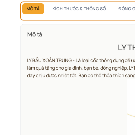
MÔ TẢ
KÍCH THƯỚC & THÔNG SỐ
ĐÓNG G
Mô tả
LY T
LY BẦU XOẮN TRUNG - Là loại cốc thông dụng để uốn
làm quà tặng cho gia đình, bạn bè, đồng nghiệp. L
dày chịu được nhiệt tốt.
Bạn có thể thỏa thích sán