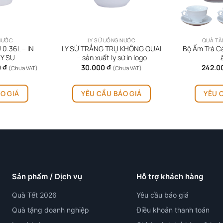
 NƯỚC
LY SỨ UỐNG NƯỚC
QUÀ TẶ
0.36L – IN
LY SỨ TRẮNG TRỤ KHÔNG QUAI
Bộ Ấm Trà C
LY SU
– sản xuất ly sứ in logo
Khoảng
0
₫
30.000
₫
242.0
(Chưa VAT)
(Chưa VAT)
giá:
từ
Sản
35.000 ₫
O GIÁ
YÊU CẦU BÁO GIÁ
YÊU 
phẩm
đến
60.000 ₫
này
có
nhiều
biến
thể.
Các
tùy
Sản phẩm / Dịch vụ
Hỗ trợ khách hàng
chọn
có
Quà Tết 2026
Yêu cầu báo giá
thể
Quà tặng doanh nghiệp
Điều khoản thanh toán
được