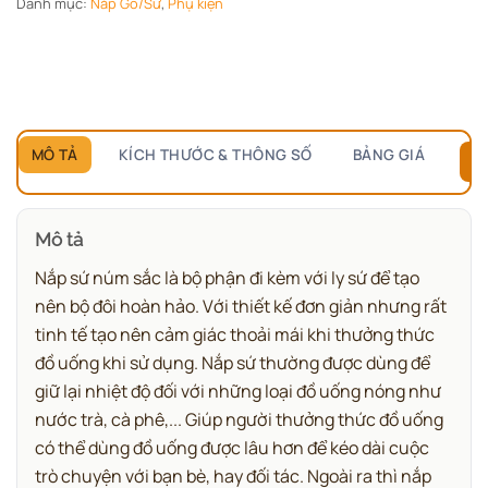
Danh mục:
Nắp Gỗ/Sứ
,
Phụ kiện
MÔ TẢ
KÍCH THƯỚC & THÔNG SỐ
BẢNG GIÁ
B
Mô tả
Nắp sứ núm sắc là bộ phận đi kèm với ly sứ để tạo
nên bộ đôi hoàn hảo. Với thiết kế đơn giản nhưng rất
tinh tế tạo nên cảm giác thoải mái khi thưởng thức
đồ uống khi sử dụng. Nắp sứ thường được dùng để
giữ lại nhiệt độ đối với những loại đồ uống nóng như
nước trà, cà phê,... Giúp người thưởng thức đồ uống
có thể dùng đồ uống được lâu hơn để kéo dài cuộc
trò chuyện với bạn bè, hay đối tác. Ngoài ra thì nắp