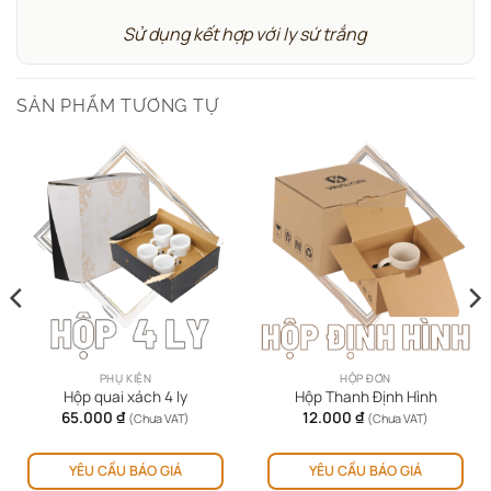
Sử dụng kết hợp với ly sứ trắng
SẢN PHẨM TƯƠNG TỰ
PHỤ KIỆN
HỘP ĐƠN
Hộp quai xách 4 ly
Hộp Thanh Định Hình
65.000
₫
12.000
₫
(Chưa VAT)
(Chưa VAT)
YÊU CẦU BÁO GIÁ
YÊU CẦU BÁO GIÁ