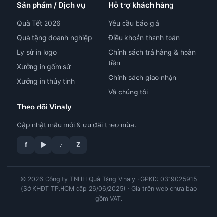
Sản phẩm / Dịch vụ
Hỗ trợ khách hàng
Quà Tết 2026
Yêu cầu báo giá
Quà tặng doanh nghiệp
Điều khoản thanh toán
Ly sứ in logo
Chính sách trả hàng & hoàn
tiền
Xưởng in gốm sứ
Chính sách giao nhận
Xưởng in thủy tinh
Về chúng tôi
Theo dõi Vinaly
Cập nhật mẫu mới & ưu đãi theo mùa.
f
▶
♪
Z
tư vấn công nghệ in
© 2026 Công ty TNHH Quà Tặng Vinaly · GPKD: 0319025915
(Sở KHĐT TP.HCM cấp 26/06/2025) · Giá trên web chưa bao
gồm VAT.