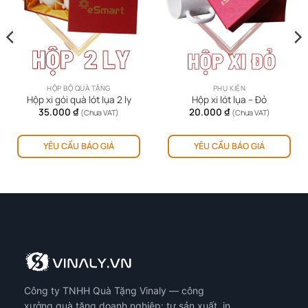
HỘP BỘ QUÀ TẶNG
PHỤ KIỆN
Hộp xi gói quà lót lụa 2 ly
Hộp xi lót lụa – Đỏ
35.000
₫
20.000
₫
(Chưa VAT)
(Chưa VAT)
YÊU CẦU BÁO GIÁ
YÊU CẦU BÁO GIÁ
Công ty TNHH Quà Tặng Vinaly — công
xưởng quà tặng doanh nghiệp: tự sản xuất, in