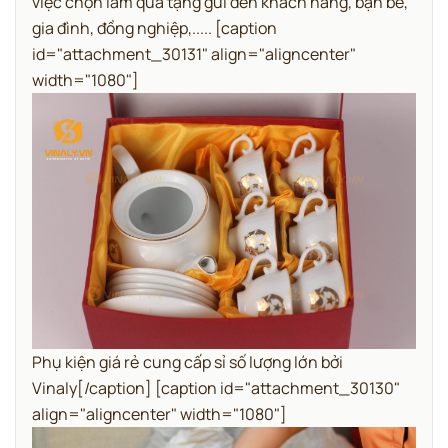
việc chọn làm quà tặng gửi đến khách hàng, bạn bè,
gia đình, đồng nghiệp,..... [caption
id="attachment_30131" align="aligncenter"
width="1080"]
Phụ kiện giá rẻ cung cấp sỉ số lượng lớn bởi
Vinaly[/caption] [caption id="attachment_30130"
align="aligncenter" width="1080"]