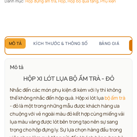
Danh mục:
Hộp đựng ấm trà
,
Hộp
,
Hộp bộ quà tặng
,
Phụ kiện
MÔ TẢ
KÍCH THƯỚC & THÔNG SỐ
BẢNG GIÁ
B
Mô tả
HỘP XI LÓT LỤA BỘ ẤM TRÀ - ĐỎ
Nhắc đến các món phụ kiện đi kèm với ly thì không
thể không nhắc đến hộp quà. Hộp xi lót lụa
bộ ấm trà
- đỏ là một trong những mẫu được khách hàng ưa
chuộng với vẻ ngoài màu đỏ kết hợp cùng miếng vải
lụa màu vàng được lót bên trong tạo nên sự sang
trọng cho hộp đựng ly. Sự lựa chọn hàng đầu trong