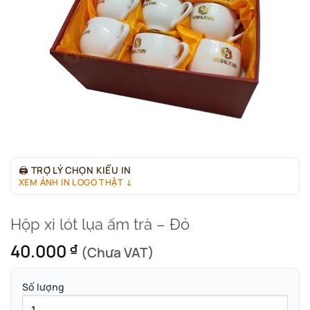
🖨
TRỢ LÝ CHỌN KIỂU IN
XEM ẢNH IN LOGO THẬT ↓
Hộp xi lót lụa ấm trà – Đỏ
40.000
₫
(Chưa VAT)
Số lượng