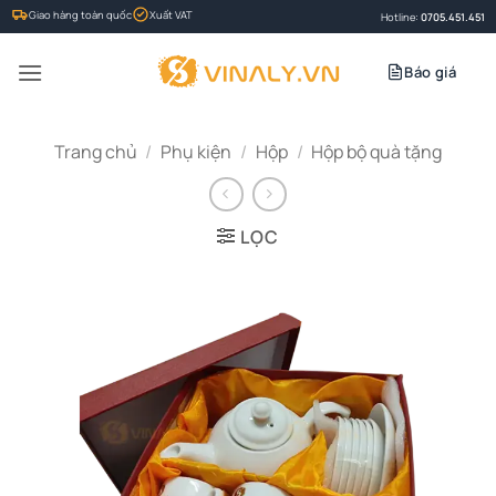
Bỏ
Giao hàng toàn quốc
Xuất VAT
Hotline:
0705.451.451
qua
nội
Báo giá
dung
Trang chủ
/
Phụ kiện
/
Hộp
/
Hộp bộ quà tặng
LỌC