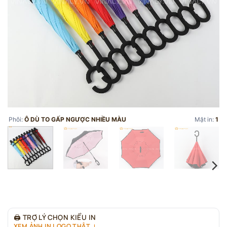
Phôi:
Ô DÙ TO GẤP NGƯỢC NHIỀU MÀU
Mặt in:
1
🖨
TRỢ LÝ CHỌN KIỂU IN
XEM ẢNH IN LOGO THẬT ↓