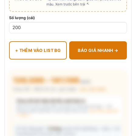
màu. Xem trước bên trái ↖
Số lượng (cái)
+ THÊM VÀO LIST BG
BÁO GIÁ NHANH →
130.300 – 141.100
₫/cái
Chưa VAT · MOQ 50 cái · giá chuẩn ·
xem cấu thành
Chưa đủ dữ kiện để đề xuất kiểu in
Mô tả nhu cầu (hoặc bấm chip gợi ý) và/hoặc tải logo — hệ
thống tự đề xuất kiểu in phù hợp, kèm lý do.
Xem mẫu logo đã
in thật →
📦 Ước đóng gói: ~
5 thùng
carton (45 cái/thùng — ước) — hỗ
trợ phòng thu mua làm việc với kho.