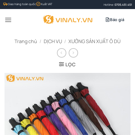
Bỏ
Giao hàng toàn quốc
Xuất VAT
Hotline:
0705.451.451
qua
nội
Báo giá
dung
Trang chủ
/
DỊCH VỤ
/
XƯỞNG SẢN XUẤT Ô DÙ
LỌC