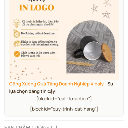
Công Xưởng Quà Tặng Doanh Nghiệp Vinaly
- Sự
lựa chọn đáng tin cậy!
[block id="call-to-action"]
[block id="quy-trinh-dat-hang"]
SẢN PHẨM TƯƠNG TỰ