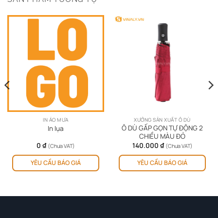
IN ÁO MƯA
XƯỞNG SẢN XUẤT Ô DÙ
Ô DÙ GẤP GỌN TỰ ĐỘNG 2
In lụa
CHIỀU MÀU ĐỎ
0
₫
140.000
₫
(Chưa VAT)
(Chưa VAT)
YÊU CẦU BÁO GIÁ
YÊU CẦU BÁO GIÁ