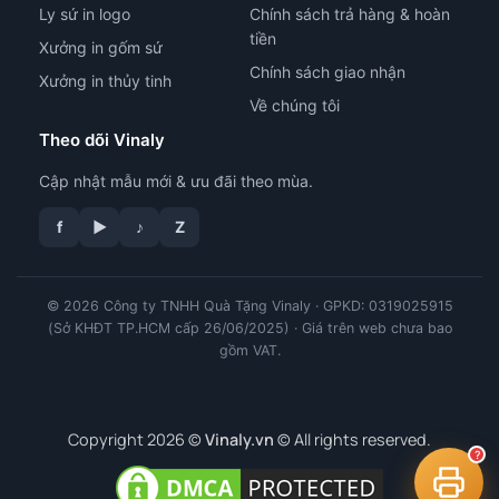
Ly sứ in logo
Chính sách trả hàng & hoàn
tiền
Xưởng in gốm sứ
Chính sách giao nhận
Xưởng in thủy tinh
Về chúng tôi
Theo dõi Vinaly
Cập nhật mẫu mới & ưu đãi theo mùa.
f
▶
♪
Z
tư vấn công nghệ in
© 2026 Công ty TNHH Quà Tặng Vinaly · GPKD: 0319025915
(Sở KHĐT TP.HCM cấp 26/06/2025) · Giá trên web chưa bao
gồm VAT.
Copyright 2026 ©
Vinaly.vn
© All rights reserved.
?