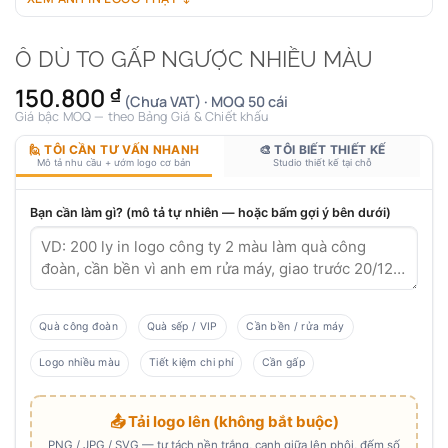
Ô DÙ TO GẤP NGƯỢC NHIỀU MÀU
150.800
₫
(Chưa VAT) · MOQ 50 cái
Giá bậc MOQ — theo Bảng Giá & Chiết khấu
🙋 TÔI CẦN TƯ VẤN NHANH
🎨 TÔI BIẾT THIẾT KẾ
Mô tả nhu cầu + ướm logo cơ bản
Studio thiết kế tại chỗ
Bạn cần làm gì? (mô tả tự nhiên — hoặc bấm gợi ý bên dưới)
Quà công đoàn
Quà sếp / VIP
Cần bền / rửa máy
Logo nhiều màu
Tiết kiệm chi phí
Cần gấp
📤 Tải logo lên (không bắt buộc)
PNG / JPG / SVG — tự tách nền trắng, canh giữa lên phôi, đếm số