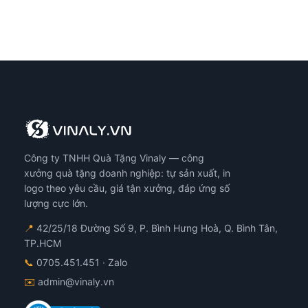
Công ty TNHH Quà Tặng Vinaly — công
xưởng quà tặng doanh nghiệp: tự sản xuất, in
logo theo yêu cầu, giá tận xưởng, đáp ứng số
lượng cực lớn.
📍
42/25/18 Đường Số 9, P. Bình Hưng Hoà, Q. Bình Tân,
TP.HCM
📞
0705.451.451
· Zalo
✉️
admin@vinaly.vn