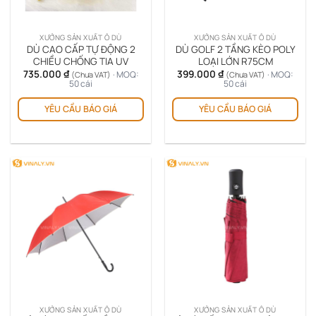
XƯỞNG SẢN XUẤT Ô DÙ
XƯỞNG SẢN XUẤT Ô DÙ
DÙ CAO CẤP TỰ ĐỘNG 2
DÙ GOLF 2 TẦNG KÈO POLY
CHIỀU CHỐNG TIA UV
LOẠI LỚN R75CM
735.000
₫
399.000
₫
· MOQ:
· MOQ:
(Chưa VAT)
(Chưa VAT)
50 cái
50 cái
YÊU CẦU BÁO GIÁ
YÊU CẦU BÁO GIÁ
XƯỞNG SẢN XUẤT Ô DÙ
XƯỞNG SẢN XUẤT Ô DÙ