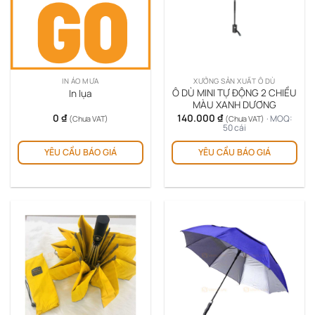
IN ÁO MƯA
XƯỞNG SẢN XUẤT Ô DÙ
Ô DÙ MINI TỰ ĐỘNG 2 CHIỀU
In lụa
MÀU XANH DƯƠNG
0
₫
140.000
₫
· MOQ:
(Chưa VAT)
(Chưa VAT)
50 cái
YÊU CẦU BÁO GIÁ
YÊU CẦU BÁO GIÁ