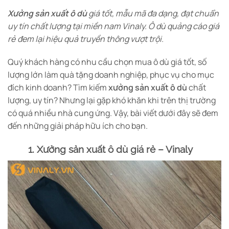
thể.
Xưởng sản xuất ô dù
giá tốt, mẫu mã đa dạng, đạt chuẩn
Cá
uy tín chất lượng tại miền nam Vinaly. Ô dù quảng cáo giá
tùy
rẻ đem lại hiệu quả truyền thông vượt trội.
chọ
có
thể
Quý khách hàng có nhu cầu chọn mua ô dù giá tốt, số
đượ
lượng lớn làm quà tặng doanh nghiệp, phục vụ cho mục
chọ
đích kinh doanh? Tìm kiếm
xưởng sản xuất ô dù
chất
trê
lượng, uy tín? Nhưng lại gặp khó khăn khi trên thị trường
tra
có quá nhiều nhà cung ứng. Vậy, bài viết dưới đây sẽ đem
sản
ph
đến những giải pháp hữu ích cho bạn.
1. Xưởng sản xuất ô dù giá rẻ – Vinaly