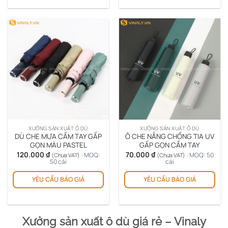
XƯỞNG SẢN XUẤT Ô DÙ
XƯỞNG SẢN XUẤT Ô DÙ
DÙ CHE MƯA CẦM TAY GẤP
Ô CHE NẮNG CHỐNG TIA UV
GỌN MÀU PASTEL
GẤP GỌN CẦM TAY
120.000
₫
70.000
₫
· MOQ:
· MOQ: 50
(Chưa VAT)
(Chưa VAT)
50 cái
cái
Sản
YÊU CẦU BÁO GIÁ
YÊU CẦU BÁO GIÁ
ph
này
có
nhi
Xưởng sản xuất ô dù giá rẻ – Vinaly
biế