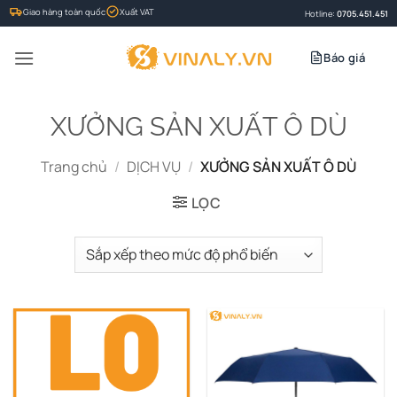
Bỏ
Giao hàng toàn quốc
Xuất VAT
Hotline:
0705.451.451
qua
nội
Báo giá
dung
XƯỞNG SẢN XUẤT Ô DÙ
Trang chủ
/
DỊCH VỤ
/
XƯỞNG SẢN XUẤT Ô DÙ
LỌC