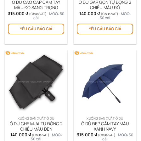
Ô DÙ CAO CẤP CẦM TAY
Ô DÙ GẤP GỌN TỰ ĐỘNG 2
MÀU ĐỎ SANG TRỌNG
CHIỀU MÀU ĐỎ
315.000
₫
140.000
₫
· MOQ: 50
· MOQ:
(Chưa VAT)
(Chưa VAT)
cái
50 cái
YÊU CẦU BÁO GIÁ
YÊU CẦU BÁO GIÁ
XƯỞNG SẢN XUẤT Ô DÙ
XƯỞNG SẢN XUẤT Ô DÙ
Ô DÙ CHE MƯA TỰ ĐỘNG 2
Ô DÙ ĐẸP CẦM TAY MÀU
CHIỀU MÀU ĐEN
XANH NAVY
140.000
₫
315.000
₫
· MOQ:
· MOQ: 50
(Chưa VAT)
(Chưa VAT)
50 cái
cái