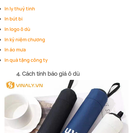
In ly thuỷ tinh
In bút bi
In logo ô dù
In kỷ niệm chương
In áo mưa
In quà tặng công ty
4. Cách tính báo giá ô dù