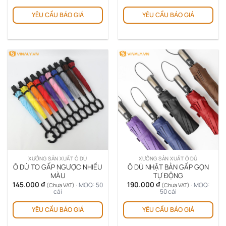
YÊU CẦU BÁO GIÁ
YÊU CẦU BÁO GIÁ
XƯỞNG SẢN XUẤT Ô DÙ
XƯỞNG SẢN XUẤT Ô DÙ
Ô DÙ TO GẤP NGƯỢC NHIỀU
Ô DÙ NHẬT BẢN GẤP GỌN
MÀU
TỰ ĐỘNG
145.000
₫
190.000
₫
· MOQ: 50
· MOQ:
(Chưa VAT)
(Chưa VAT)
cái
50 cái
YÊU CẦU BÁO GIÁ
YÊU CẦU BÁO GIÁ