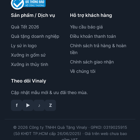
Sản phẩm / Dịch vụ
Hỗ trợ khách hàng
Quà Tết 2026
Yêu cầu báo giá
Quà tặng doanh nghiệp
Điều khoản thanh toán
Ly sứ in logo
Chính sách trả hàng & hoàn
tiền
Xưởng in gốm sứ
Chính sách giao nhận
Xưởng in thủy tinh
Về chúng tôi
Theo dõi Vinaly
Cập nhật mẫu mới & ưu đãi theo mùa.
f
▶
♪
Z
tư vấn công nghệ in
© 2026 Công ty TNHH Quà Tặng Vinaly · GPKD: 0319025915
(Sở KHĐT TP.HCM cấp 26/06/2025) · Giá trên web chưa bao
gồm VAT.