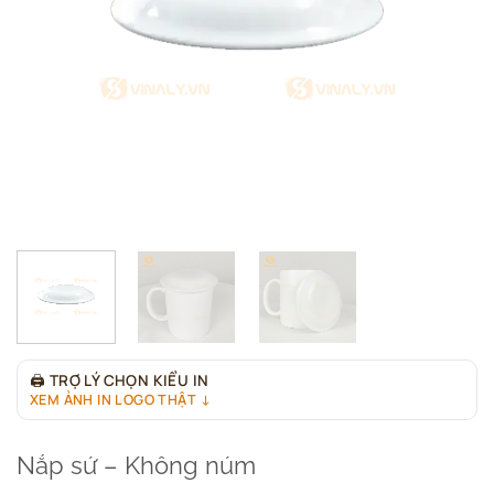
🖨
TRỢ LÝ CHỌN KIỂU IN
XEM ẢNH IN LOGO THẬT ↓
Nắp sứ – Không núm