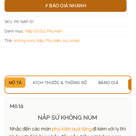
⚡ BÁO GIÁ NHANH
SKU:
PK-NAP-01
Danh mục:
Nắp Gỗ/Sứ
,
Phụ kiện
Thẻ:
không núm
,
Nắp
,
Phụ kiện
,
sứ
,
vinaly
MÔ TẢ
KÍCH THƯỚC & THÔNG SỐ
BẢNG GIÁ
B
Mô tả
NẮP SỨ KHÔNG NÚM
Nhắc đến các món
phụ kiện quà tặng
đi kèm với ly thì