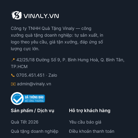
Cá
tùy
chọ
có
Công ty TNHH Quà Tặng Vinaly — công
thể
đượ
xưởng quà tặng doanh nghiệp: tự sản xuất, in
chọ
logo theo yêu cầu, giá tận xưởng, đáp ứng số
trê
lượng cực lớn.
tra
📍
42/25/18 Đường Số 9, P. Bình Hưng Hoà, Q. Bình Tân,
sản
TP.HCM
ph
📞
0705.451.451
· Zalo
✉️
admin@vinaly.vn
Sản phẩm / Dịch vụ
Hỗ trợ khách hàng
Quà Tết 2026
Yêu cầu báo giá
Quà tặng doanh nghiệp
Điều khoản thanh toán