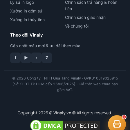
Ly sứ in logo
Chính sách trả hàng & hoàn
tiền
Xưởng in gốm sứ
Chính sách giao nhận
Xưởng in thủy tinh
Về chúng tôi
Theo dõi Vinaly
Cập nhật mẫu mới & ưu đãi theo mùa.
f
▶
♪
Z
tư vấn công nghệ in
© 2026 Công ty TNHH Quà Tặng Vinaly · GPKD: 0319025915
(Sở KHĐT TP.HCM cấp 26/06/2025) · Giá trên web chưa bao
gồm VAT.
Copyright 2026 ©
Vinaly.vn
© All rights reserved.
?