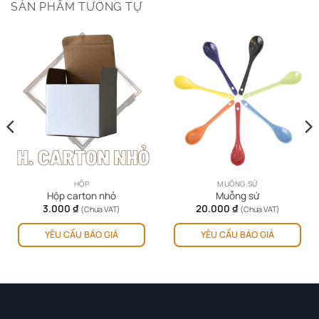
SẢN PHẨM TƯƠNG TỰ
HỘP
MUỖNG SỨ
Hộp carton nhỏ
Muỗng sứ
3.000
₫
20.000
₫
(Chưa VAT)
(Chưa VAT)
Sản
YÊU CẦU BÁO GIÁ
YÊU CẦU BÁO GIÁ
ph
này
có
nhi
biế
thể.