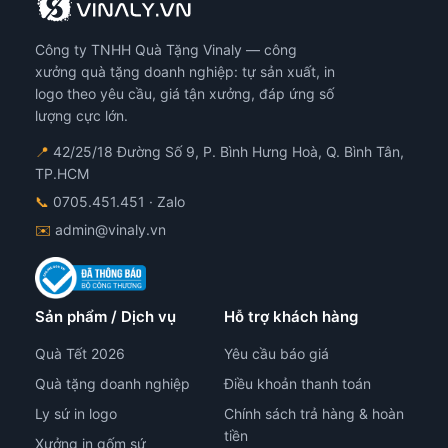
Công ty TNHH Quà Tặng Vinaly — công
xưởng quà tặng doanh nghiệp: tự sản xuất, in
logo theo yêu cầu, giá tận xưởng, đáp ứng số
lượng cực lớn.
📍
42/25/18 Đường Số 9, P. Bình Hưng Hoà, Q. Bình Tân,
TP.HCM
📞
0705.451.451
· Zalo
✉️
admin@vinaly.vn
Sản phẩm / Dịch vụ
Hỗ trợ khách hàng
Quà Tết 2026
Yêu cầu báo giá
Quà tặng doanh nghiệp
Điều khoản thanh toán
Ly sứ in logo
Chính sách trả hàng & hoàn
tiền
Xưởng in gốm sứ