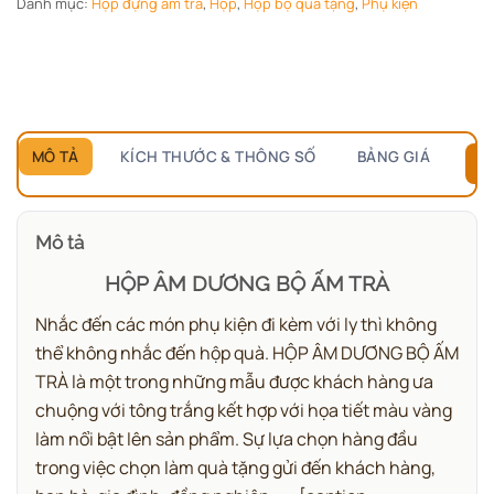
Danh mục:
Hộp đựng ấm trà
,
Hộp
,
Hộp bộ quà tặng
,
Phụ kiện
MÔ TẢ
KÍCH THƯỚC & THÔNG SỐ
BẢNG GIÁ
B
Mô tả
HỘP ÂM DƯƠNG BỘ ẤM TRÀ
Nhắc đến các món phụ kiện đi kèm với ly thì không
thể không nhắc đến hộp quà. HỘP ÂM DƯƠNG BỘ ẤM
TRÀ là một trong những mẫu được khách hàng ưa
chuộng với tông trắng kết hợp với họa tiết màu vàng
làm nổi bật lên sản phẩm. Sự lựa chọn hàng đầu
trong việc chọn làm quà tặng gửi đến khách hàng,