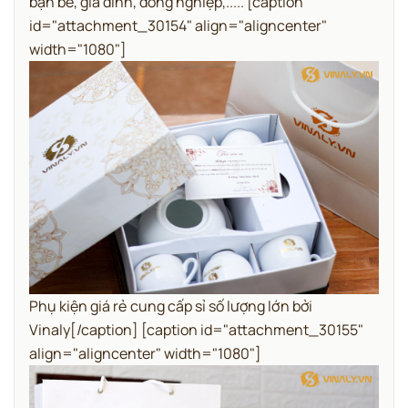
bạn bè, gia đình, đồng nghiệp,..... [caption
id="attachment_30154" align="aligncenter"
width="1080"]
Phụ kiện giá rẻ cung cấp sỉ số lượng lớn bởi
Vinaly[/caption] [caption id="attachment_30155"
align="aligncenter" width="1080"]