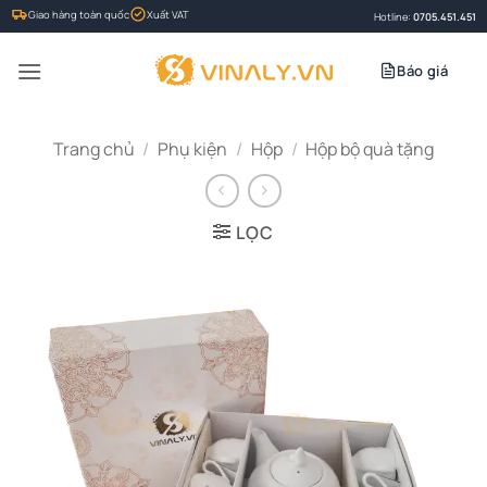
Bỏ
Giao hàng toàn quốc
Xuất VAT
Hotline:
0705.451.451
qua
nội
Báo giá
dung
Trang chủ
/
Phụ kiện
/
Hộp
/
Hộp bộ quà tặng
LỌC