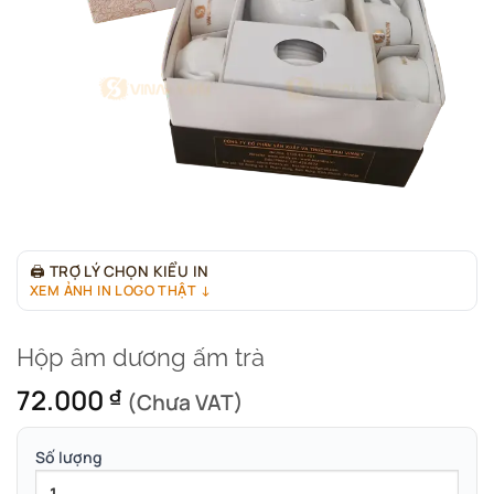
🖨
TRỢ LÝ CHỌN KIỂU IN
XEM ẢNH IN LOGO THẬT ↓
Hộp âm dương ấm trà
72.000
₫
(Chưa VAT)
Số lượng