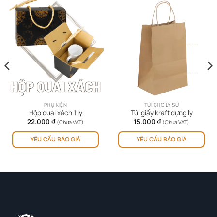
PHỤ KIỆN
TÚI CHO LY SỨ
Hộp quai xách 1 ly
Túi giấy kraft đựng ly
22.000
₫
15.000
₫
(Chưa VAT)
(Chưa VAT)
YÊU CẦU BÁO GIÁ
YÊU CẦU BÁO GIÁ