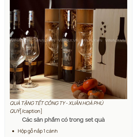
QUÀ TẶNG TẾT CÔNG TY - XUÂN HOÀ PHÚ
QUÝ
[/caption]
Các sản phẩm có trong set quà
Hộp gỗ nắp 1 cánh