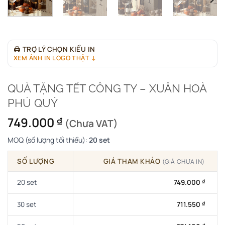
🖨
TRỢ LÝ CHỌN KIỂU IN
XEM ẢNH IN LOGO THẬT ↓
QUÀ TẶNG TẾT CÔNG TY – XUÂN HOÀ
PHÚ QUÝ
749.000
₫
(Chưa VAT)
MOQ (số lượng tối thiểu):
20 set
SỐ LƯỢNG
GIÁ THAM KHẢO
(GIÁ CHƯA IN)
20 set
749.000
₫
30 set
711.550
₫