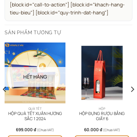
[block id="call-to-action"] [block id="khach-hang-
tieu-bieu"] [block id="quy-trinh-dat-hang"]
SẢN PHẨM TƯƠNG TỰ
HẾT HÀNG
QUÀ TẾT
HỘP
HỘP QUÀ TẾT XUÂN HƯƠNG
HỘP ĐỰNG RƯỢU BẰNG
SẮC 1 2024
GIẤY 6
699.000
₫
60.000
₫
(Chưa VAT)
(Chưa VAT)