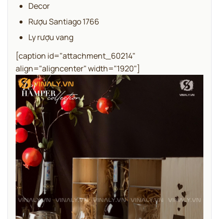
Decor
Rượu Santiago 1766
Ly rượu vang
[caption id="attachment_60214"
align="aligncenter" width="1920"]