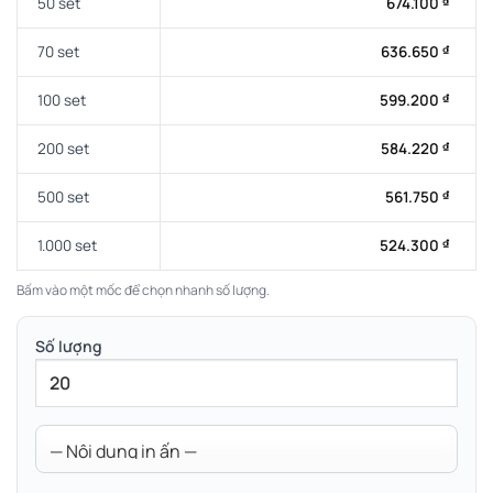
50 set
674.100
₫
70 set
636.650
₫
100 set
599.200
₫
200 set
584.220
₫
500 set
561.750
₫
1.000 set
524.300
₫
Bấm vào một mốc để chọn nhanh số lượng.
Số lượng