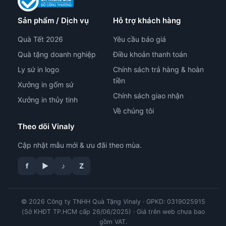
Sản phẩm / Dịch vụ
Hỗ trợ khách hàng
Quà Tết 2026
Yêu cầu báo giá
Quà tặng doanh nghiệp
Điều khoản thanh toán
Ly sứ in logo
Chính sách trả hàng & hoàn
tiền
Xưởng in gốm sứ
Chính sách giao nhận
Xưởng in thủy tinh
Về chúng tôi
Theo dõi Vinaly
Cập nhật mẫu mới & ưu đãi theo mùa.
f
▶
♪
Z
© 2026 Công ty TNHH Quà Tặng Vinaly · GPKD: 0319025915
tư vấn công nghệ in
(Sở KHĐT TP.HCM cấp 26/06/2025) · Giá trên web chưa bao
gồm VAT.