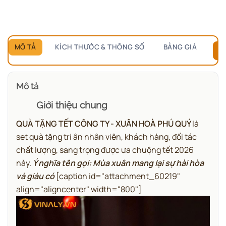
MÔ TẢ
KÍCH THƯỚC & THÔNG SỐ
BẢNG GIÁ
B
Mô tả
Giới thiệu chung
QUÀ TẶNG TẾT CÔNG TY - XUÂN HOÀ PHÚ QUÝ
là
set quà tặng tri ân nhân viên, khách hàng, đối tác
chất lượng, sang trọng được ưa chuộng tết 2026
này.
Ý nghĩa tên gọi: Mùa xuân mang lại sự hài hòa
và giàu có
[caption id="attachment_60219"
align="aligncenter" width="800"]