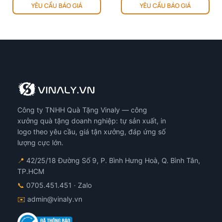
YÊU CẦU BÁO GIÁ
YÊU CẦU BÁO GIÁ
Công ty TNHH Quà Tặng Vinaly — công
xưởng quà tặng doanh nghiệp: tự sản xuất, in
logo theo yêu cầu, giá tận xưởng, đáp ứng số
lượng cực lớn.
📍
42/25/18 Đường Số 9, P. Bình Hưng Hoà, Q. Bình Tân,
TP.HCM
📞
0705.451.451
· Zalo
✉️
admin@vinaly.vn