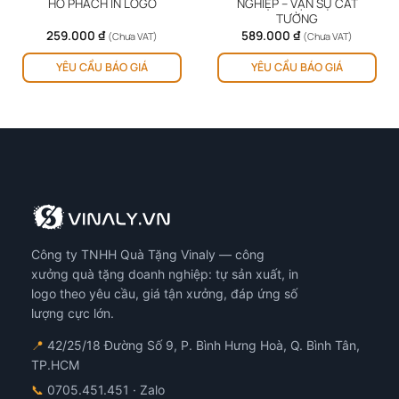
HỔ PHÁCH IN LOGO
NGHIỆP – VẠN SỰ CÁT
TƯỜNG
259.000
₫
589.000
₫
(Chưa VAT)
(Chưa VAT)
YÊU CẦU BÁO GIÁ
YÊU CẦU BÁO GIÁ
Công ty TNHH Quà Tặng Vinaly — công
xưởng quà tặng doanh nghiệp: tự sản xuất, in
logo theo yêu cầu, giá tận xưởng, đáp ứng số
lượng cực lớn.
📍
42/25/18 Đường Số 9, P. Bình Hưng Hoà, Q. Bình Tân,
TP.HCM
📞
0705.451.451
· Zalo