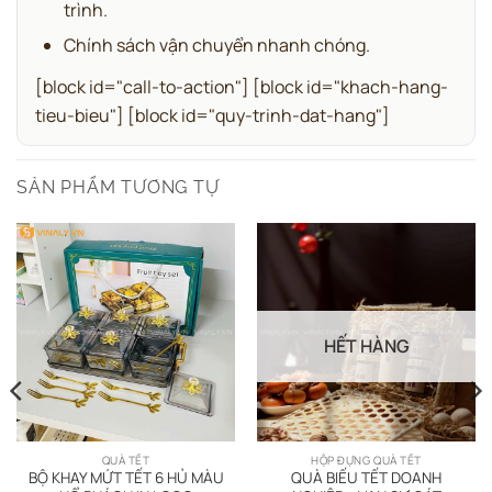
trình.
Chính sách vận chuyển nhanh chóng.
[block id="call-to-action"] [block id="khach-hang-
tieu-bieu"] [block id="quy-trinh-dat-hang"]
SẢN PHẨM TƯƠNG TỰ
HẾT HÀNG
QUÀ TẾT
HỘP ĐỰNG QUÀ TẾT
BỘ KHAY MỨT TẾT 6 HỦ MÀU
QUÀ BIẾU TẾT DOANH