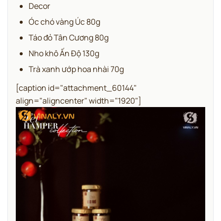
Decor
Óc chó vàng Úc 80g
Táo đỏ Tân Cương 80g
Nho khô Ấn Độ 130g
Trà xanh ướp hoa nhài 70g
[caption id="attachment_60144"
align="aligncenter" width="1920"]