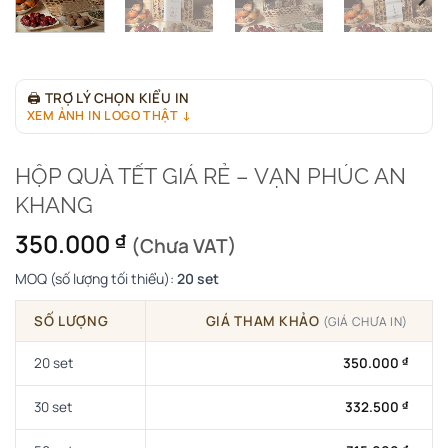
🖨
TRỢ LÝ CHỌN KIỂU IN
XEM ẢNH IN LOGO THẬT ↓
HỘP QUÀ TẾT GIÁ RẺ – VẠN PHÚC AN
KHANG
350.000
₫
(Chưa VAT)
MOQ (số lượng tối thiểu):
20 set
SỐ LƯỢNG
GIÁ THAM KHẢO
(GIÁ CHƯA IN)
20 set
350.000
₫
30 set
332.500
₫