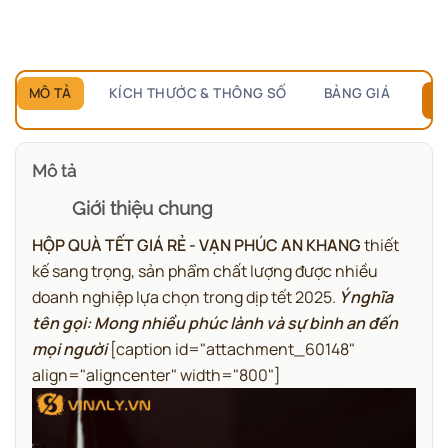
MÔ TẢ
KÍCH THƯỚC & THÔNG SỐ
BẢNG GIÁ
B
Mô tả
Giới thiệu chung
HỘP QUÀ TẾT GIÁ RẺ - VẠN PHÚC AN KHANG
thiết
kế sang trọng, sản phẩm chất lượng được nhiều
doanh nghiệp lựa chọn trong dịp tết 2025.
Ý nghĩa
tên gọi: Mong nhiều phúc lành và sự bình an đến
mọi người
[caption id="attachment_60148"
align="aligncenter" width="800"]