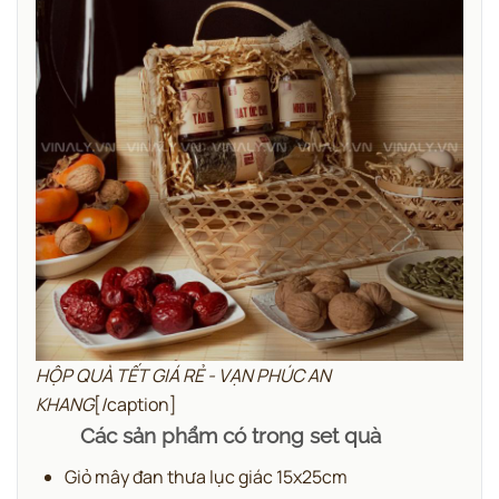
HỘP QUÀ TẾT GIÁ RẺ - VẠN PHÚC AN
KHANG
[/caption]
Các sản phẩm có trong set quà
Giỏ mây đan thưa lục giác 15x25cm