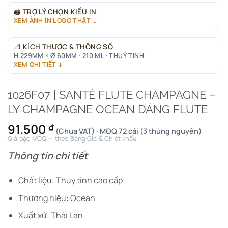
🖨
TRỢ LÝ CHỌN KIỂU IN
XEM ẢNH IN LOGO THẬT ↓
📐
KÍCH THƯỚC & THÔNG SỐ
H 229MM × Ø 60MM · 210 ML · THUỶ TINH
XEM CHI TIẾT ↓
1026F07 | SANTÉ FLUTE CHAMPAGNE –
LY CHAMPAGNE OCEAN DÁNG FLUTE
91.500
₫
(Chưa VAT) · MOQ 72 cái (3 thùng nguyên)
Giá bậc MOQ — theo Bảng Giá & Chiết khấu
Thông tin chi tiết
Chất liệu: Thủy tinh cao cấp
Thương hiệu: Ocean
Xuất xứ: Thái Lan