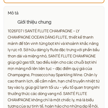
Mô tả
Giới thiệu chung
1026F07 | SANTÉ FLUTE CHAMPAGNE – LY
CHAMPAGNE OCEAN DÁNG FLUTE, thiết kế thanh
mảnh để tôn vinh từng bọt khí và khoảnh khắc nâng
ly rực rỡ.
Sở hữu dáng ly flute đặc trưng với phần bầu
thon dài và miệng nhỏ, SANTÉ FLUTE CHAMPAGNE
giúp giữ gas tốt, tạo điều kiện cho các chuỗi bọt khí
mịn màng nổi lên liên tục – đặc điểm quý giá của
Champagne, Prosecco hay Sparkling Wine. Chân ly
cao thanh lịch, dễ cầm nắm, hạn chế truyền nhiệt từ
tay vào ly, giúp giữ lạnh tối ưu – yếu tố quan trọng khi
thưởng thức các dòng vang nổ. SANTÉ FLUTE
CHAMPAGNE không chỉ là một chiếc ly, mà là biểu
tượng của sự tinh tế, hoàn hảo cho những dịp lễ hội,