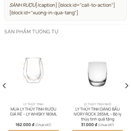
SÀNH RƯỢU
[/caption]
[block id="call-to-action"]
[block id="xuong-in-qua-tang"]
SẢN PHẨM TƯƠNG TỰ
LY THỦY TINH
LY THỦY TINH NHỎ
MUA LY THỦY TINH RƯỢU
LY THỦY TINH DÁNG BẦU
GIÁ RẺ – LY WHISKY 180ML
IVORY ROCK 265ML – Bộ ly
thủy tinh quà tặng
162.000
₫
31.000
₫
(Chưa VAT)
(Chưa VAT)