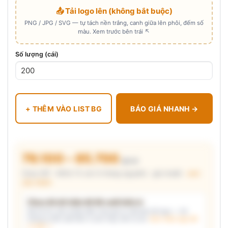
📤 Tải logo lên (không bắt buộc)
PNG / JPG / SVG — tự tách nền trắng, canh giữa lên phôi, đếm số
màu. Xem trước bên trái ↖
Số lượng (cái)
+ THÊM VÀO LIST BG
BÁO GIÁ NHANH →
79.100 – 85.700
₫/cái
Chưa VAT · MOQ 72 cái (3 thùng nguyên) · giá chuẩn ·
xem
cấu thành
Chưa đủ dữ kiện để đề xuất kiểu in
Mô tả nhu cầu (hoặc bấm chip gợi ý) và/hoặc tải logo — hệ
thống tự đề xuất kiểu in phù hợp, kèm lý do.
Xem mẫu logo đã
in thật →