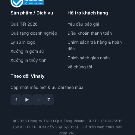
Sản phẩm / Dịch vụ
Hỗ trợ khách hàng
Quà Tết 2026
Yêu cầu báo giá
Quà tặng doanh nghiệp
Điều khoản thanh toán
Ly sứ in logo
Chính sách trả hàng & hoàn
tiền
Xưởng in gốm sứ
Chính sách giao nhận
Xưởng in thủy tinh
Về chúng tôi
Theo dõi Vinaly
Cập nhật mẫu mới & ưu đãi theo mùa.
tư vấn công nghệ in
f
▶
♪
Z
© 2026 Công ty TNHH Quà Tặng Vinaly · GPKD: 0319025915
(Sở KHĐT TP.HCM cấp 26/06/2025) · Giá trên web chưa bao
gồm VAT.