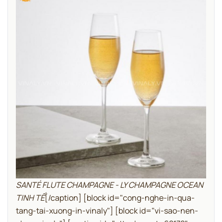
SANTÉ FLUTE CHAMPAGNE - LY CHAMPAGNE OCEAN
TINH TẾ
[/caption]
[block id="cong-nghe-in-qua-
tang-tai-xuong-in-vinaly"]
[block id="vi-sao-nen-