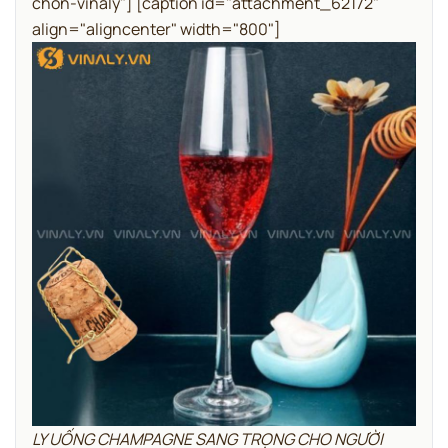
chon-vinaly"]
[caption id="attachment_62172"
align="aligncenter" width="800"]
LY UỐNG CHAMPAGNE SANG TRỌNG CHO NGƯỜI