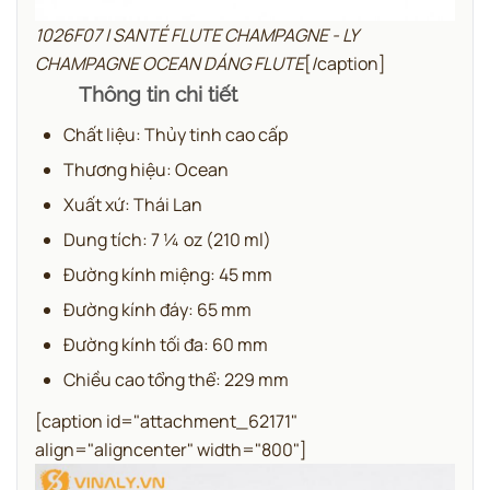
1026F07 | SANTÉ FLUTE CHAMPAGNE - LY
CHAMPAGNE OCEAN DÁNG FLUTE
[/caption]
Thông tin chi tiết
Chất liệu: Thủy tinh cao cấp
Thương hiệu: Ocean
Xuất xứ: Thái Lan
Dung tích: 7 ¼ oz (210 ml)
Đường kính miệng: 45 mm
Đường kính đáy: 65 mm
Đường kính tối đa: 60 mm
Chiều cao tổng thể: 229 mm
[caption id="attachment_62171"
align="aligncenter" width="800"]