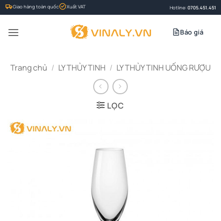
Bỏ
Giao hàng toàn quốc
Xuất VAT
Hotline:
0705.451.451
qua
nội
Báo giá
dung
Trang chủ
/
LY THỦY TINH
/
LY THỦY TINH UỐNG RƯỢU
LỌC