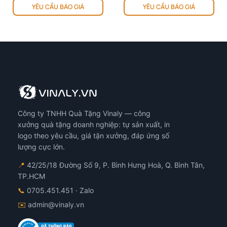
YÊU CẦU BÁO GIÁ
YÊU CẦU BÁO GIÁ
Công ty TNHH Quà Tặng Vinaly — công
xưởng quà tặng doanh nghiệp: tự sản xuất, in
logo theo yêu cầu, giá tận xưởng, đáp ứng số
lượng cực lớn.
📍
42/25/18 Đường Số 9, P. Bình Hưng Hoà, Q. Bình Tân,
TP.HCM
📞
0705.451.451
· Zalo
✉️
admin@vinaly.vn