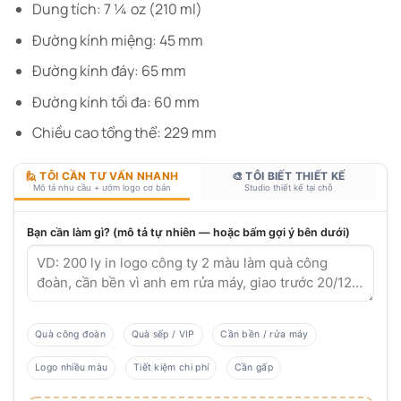
Dung tích: 7 ¼ oz (210 ml)
Đường kính miệng: 45 mm
Đường kính đáy: 65 mm
Đường kính tối đa: 60 mm
Chiều cao tổng thể: 229 mm
🙋 TÔI CẦN TƯ VẤN NHANH
🎨 TÔI BIẾT THIẾT KẾ
Mô tả nhu cầu + ướm logo cơ bản
Studio thiết kế tại chỗ
Bạn cần làm gì? (mô tả tự nhiên — hoặc bấm gợi ý bên dưới)
Quà công đoàn
Quà sếp / VIP
Cần bền / rửa máy
Logo nhiều màu
Tiết kiệm chi phí
Cần gấp