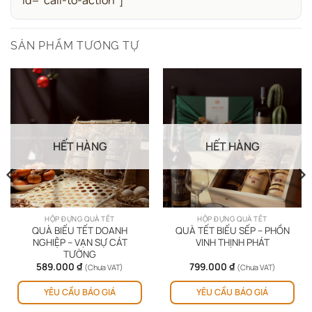
id="call-to-action"]
SẢN PHẨM TƯƠNG TỰ
HẾT HÀNG
HẾT HÀNG
HỘP ĐỰNG QUÀ TẾT
HỘP ĐỰNG QUÀ TẾT
QUÀ BIẾU TẾT DOANH
QUÀ TẾT BIẾU SẾP – PHỒN
NGHIỆP – VẠN SỰ CÁT
VINH THỊNH PHÁT
TƯỜNG
589.000
₫
799.000
₫
(Chưa VAT)
(Chưa VAT)
YÊU CẦU BÁO GIÁ
YÊU CẦU BÁO GIÁ