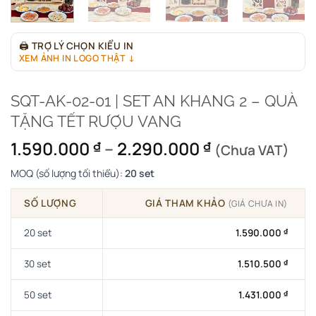
🖨
TRỢ LÝ CHỌN KIỂU IN
XEM ẢNH IN LOGO THẬT ↓
SQT-AK-02-01 | SET AN KHANG 2 – QUÀ
TẶNG TẾT RƯỢU VANG
Khoảng
1.590.000
–
2.290.000
₫
₫
(Chưa VAT)
giá:
MOQ (số lượng tối thiểu):
20 set
từ
1.590.000 ₫
SỐ LƯỢNG
GIÁ THAM KHẢO
(GIÁ CHƯA IN)
đến
2.290.000 ₫
20 set
1.590.000
₫
30 set
1.510.500
₫
50 set
1.431.000
₫