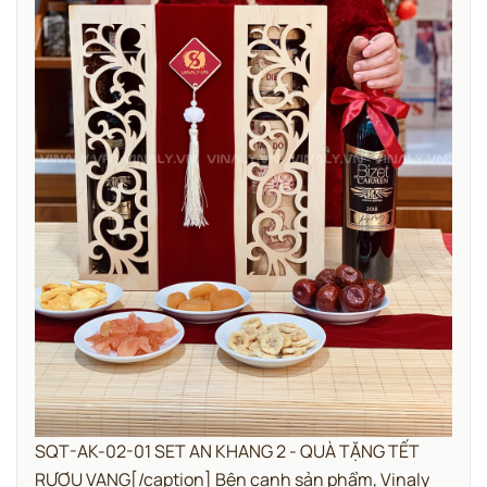
SQT-AK-02-01 SET AN KHANG 2 - QUÀ TẶNG TẾT
RƯỢU VANG[/caption] Bên cạnh sản phẩm, Vinaly