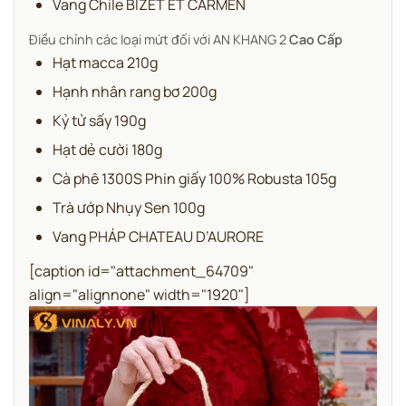
Vang Chile BIZET ET CARMEN
Điều chỉnh các loại mứt đối với AN KHANG 2
Cao Cấp
Hạt macca 210g
Hạnh nhân rang bơ 200g
Kỷ tử sấy 190g
Hạt dẻ cười 180g
Cà phê 1300S Phin giấy 100% Robusta 105g
Trà ướp Nhụy Sen 100g
Vang PHÁP CHATEAU D’AURORE
[caption id="attachment_64709"
align="alignnone" width="1920"]