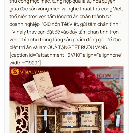
thủ công mộc mạc, từng hộp quà là sự hòa quyện
giữa đặc sản vùng miền và nghệ thuật thủ công Việt,
thể hiện trọn vẹn tấm lòng tri ân chân thành từ
doanh nghiệp. “Giữ hồn Tết Việt, gửi tấm chân tình."
- Vinaly thay bạn đặt để vào đấy tấm chân tình trọn
vẹn, chỉn chu trong từng sản phẩm đóng gói, để đặc
biệt trri ân và làm QUÀ TẶNG TẾT RƯỢU VANG.
[caption id="attachment_64710" align="alignnone"
width="1920"]