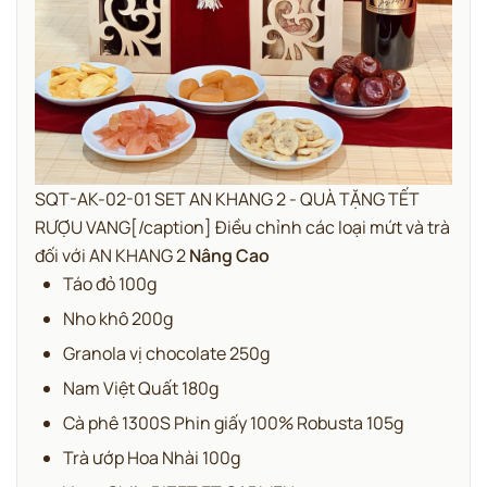
SQT-AK-02-01 SET AN KHANG 2 - QUÀ TẶNG TẾT
RƯỢU VANG[/caption] Điều chỉnh các loại mứt và trà
đối với AN KHANG 2
Nâng Cao
Táo đỏ 100g
Nho khô 200g
Granola vị chocolate 250g
Nam Việt Quất 180g
Cà phê 1300S Phin giấy 100% Robusta 105g
Trà ướp Hoa Nhài 100g