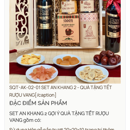
SQT-AK-02-01 SET AN KHANG 2 - QUÀ TẶNG TẾT
RƯỢU VANG[/caption]
ĐẶC ĐIỂM SẢN PHẨM
SET AN KHANG 2 GỢI Ý QUÀ TẶNG TẾT RƯỢU
VANG gồm có:
Sử dụng Hộp gỗ nắp trượt 20x20x10 trang trí thêm