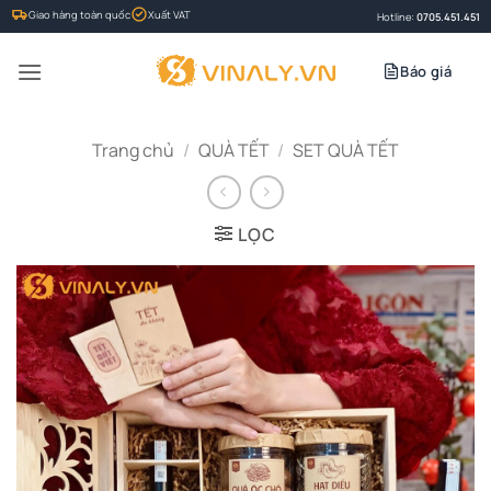
Bỏ
Giao hàng toàn quốc
Xuất VAT
Hotline:
0705.451.451
qua
nội
Báo giá
dung
Trang chủ
/
QUÀ TẾT
/
SET QUÀ TẾT
LỌC