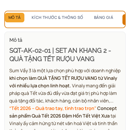
MÔ TẢ
KÍCH THƯỚC & THÔNG SỐ
BẢNG GIÁ
B
Mô tả
SQT-AK-02-01 | SET AN KHANG 2 -
QUÀ TẶNG TẾT RƯỢU VANG
Sum Vầy 3 là một lựa chọn phù hợp với doanh nghiệp
khi chọn làm QUÀ TẶNG TẾT RƯỢU VANG từ Vinaly
với nhiều lựa chọn linh hoạt.
Vinaly mang đến giải
pháp quà Tết vừa đủ đầy vừa đạt giá trị phù hợp làm
quà tặng đối tác, khách hàng, cán bộ nhân viên,...
“Tết 2026 – Quà trao tay, tình trao trọn"
Concept
sản phẩm Quà Tết 2026 Đậm Hồn Tết Việt Xưa
tại
Vinaly ấy cảm hứng từ nét văn hoá Việt và tinh thần