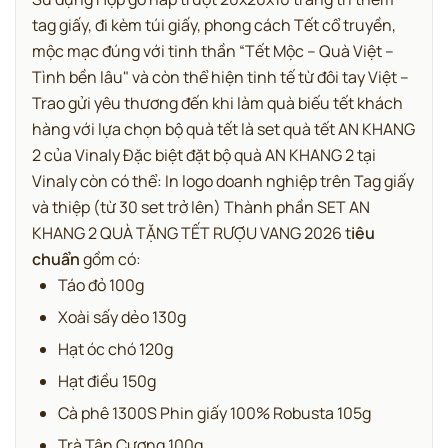
tag giấy, đi kèm túi giấy, phong cách Tết cổ truyền,
mộc mạc đúng với tinh thần “Tết Mộc – Quà Việt –
Tình bền lâu" và còn thể hiện tinh tế từ đôi tay Việt –
Trao gửi yêu thương đến khi làm quà biếu tết khách
hàng với lựa chọn bộ quà tết là set quà tết AN KHANG
2 của Vinaly Đặc biệt đặt bộ quà AN KHANG 2 tại
Vinaly còn có thể: In logo doanh nghiệp trên Tag giấy
và thiệp (từ 30 set trở lên) Thành phần SET AN
KHANG 2 QUÀ TẶNG TẾT RƯỢU VANG 2026 t
iêu
chuẩn
gồm có:
Táo đỏ 100g
Xoài sấy dẻo 130g
Hạt óc chó 120g
Hạt điều 150g
Cà phê 1300S Phin giấy 100% Robusta 105g
Trà Tân Cương 100g