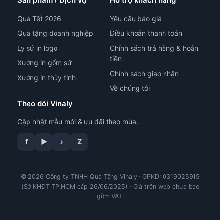
Sản phẩm / Dịch vụ
Hỗ trợ khách hàng
Quà Tết 2026
Yêu cầu báo giá
Quà tặng doanh nghiệp
Điều khoản thanh toán
Ly sứ in logo
Chính sách trả hàng & hoàn
tiền
Xưởng in gốm sứ
Chính sách giao nhận
Xưởng in thủy tinh
Về chúng tôi
Theo dõi Vinaly
Cập nhật mẫu mới & ưu đãi theo mùa.
f
▶
♪
Z
© 2026 Công ty TNHH Quà Tặng Vinaly · GPKD: 0319025915
tư vấn công nghệ in
(Sở KHĐT TP.HCM cấp 26/06/2025) · Giá trên web chưa bao
gồm VAT.