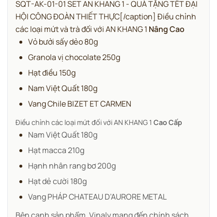
SQT-AK-01-01 SET AN KHANG 1 - QUÀ TẶNG TẾT ĐẠI
HỘI CÔNG ĐOÀN THIẾT THỰC[/caption] Điều chỉnh
các loại mứt và trà đối với AN KHANG 1
Nâng Cao
Vỏ bưởi sấy dẻo 80g
Granola vị chocolate 250g
Hạt điều 150g
Nam Việt Quất 180g
Vang Chile BIZET ET CARMEN
Điều chỉnh các loại mứt đối với AN KHANG 1
Cao Cấp
Nam Việt Quất 180g
Hạt macca 210g
Hạnh nhân rang bơ 200g
Hạt dẻ cười 180g
Vang PHÁP CHATEAU D’AURORE METAL
Bên cạnh sản phẩm, Vinaly mang đến chính sách