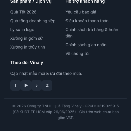
Sản phẩm / Dịch vụ
Hỗ trợ khách hàng
Quà Tết 2026
Yêu cầu báo giá
Quà tặng doanh nghiệp
Điều khoản thanh toán
Ly sứ in logo
Chính sách trả hàng & hoàn
tiền
Xưởng in gốm sứ
Chính sách giao nhận
Xưởng in thủy tinh
Về chúng tôi
Theo dõi Vinaly
Cập nhật mẫu mới & ưu đãi theo mùa.
f
▶
♪
Z
© 2026 Công ty TNHH Quà Tặng Vinaly · GPKD: 0319025915
tư vấn công nghệ in
(Sở KHĐT TP.HCM cấp 26/06/2025) · Giá trên web chưa bao
gồm VAT.