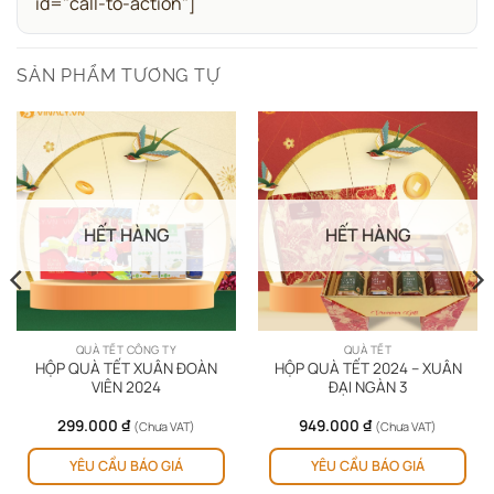
id="call-to-action"]
SẢN PHẨM TƯƠNG TỰ
HẾT HÀNG
HẾT HÀNG
QUÀ TẾT CÔNG TY
QUÀ TẾT
HỘP QUÀ TẾT XUÂN ĐOÀN
HỘP QUÀ TẾT 2024 – XUÂN
VIÊN 2024
ĐẠI NGÀN 3
299.000
₫
949.000
₫
(Chưa VAT)
(Chưa VAT)
YÊU CẦU BÁO GIÁ
YÊU CẦU BÁO GIÁ