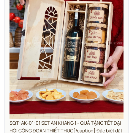
SQT-AK-01-01 SET AN KHANG 1 - QUÀ TẶNG TẾT ĐẠI
HỘI CÔNG ĐOÀN THIẾT THỰC[/caption] Đặc biệt đặt