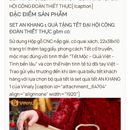
HỘI CÔNG ĐOÀN THIẾT THỰC[/caption]
ĐẶC ĐIỂM SẢN PHẨM
SET AN KHANG 1 QUÀ TẶNG TẾT ĐẠI HỘI CÔNG
ĐOÀN THIẾT THỰC gồm có:
Sử dụng Hộp gỗ CNC nắp gài, có quai xách, 22x38x10
trang trí thêm tag giấy, phong cách Tết cổ truyền,
mộc mạc đúng với tinh thần “Tết Mộc – Quà Việt –
Tình bền lâu" và còn thể hiện tinh tế từ đôi tay Việt –
Trao gửi yêu thương đến khi làm quà biếu tết khách
hàng với lựa chọn bộ quà tết là set quà tết AN KHANG
1 của Vinaly [caption id="attachment_64704"
align="alignnone" width="1920"]