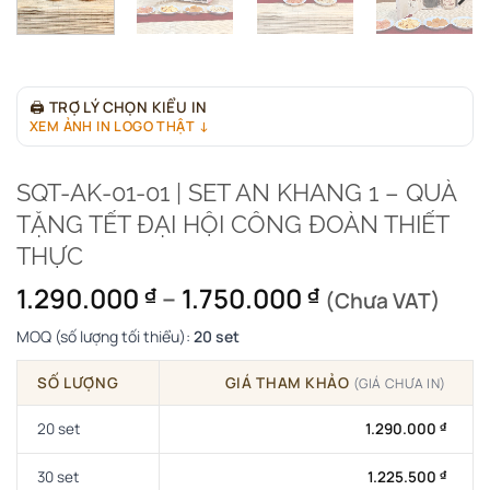
🖨
TRỢ LÝ CHỌN KIỂU IN
XEM ẢNH IN LOGO THẬT ↓
SQT-AK-01-01 | SET AN KHANG 1 – QUÀ
TẶNG TẾT ĐẠI HỘI CÔNG ĐOÀN THIẾT
THỰC
Khoảng
1.290.000
–
1.750.000
₫
₫
(Chưa VAT)
giá:
MOQ (số lượng tối thiểu):
20 set
từ
1.290.000 ₫
SỐ LƯỢNG
GIÁ THAM KHẢO
(GIÁ CHƯA IN)
đến
1.750.000 ₫
20 set
1.290.000
₫
30 set
1.225.500
₫