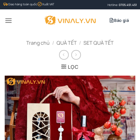
Bỏ
Giao hàng toàn quốc
Xuất VAT
Hotline:
0705.451.451
qua
nội
Báo giá
dung
Trang chủ
/
QUÀ TẾT
/
SET QUÀ TẾT
LỌC