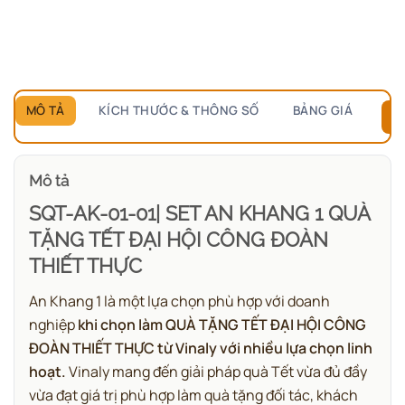
MÔ TẢ
KÍCH THƯỚC & THÔNG SỐ
BẢNG GIÁ
B
Mô tả
SQT-AK-01-01| SET AN KHANG 1 QUÀ
TẶNG TẾT ĐẠI HỘI CÔNG ĐOÀN
THIẾT THỰC
An Khang 1 là một lựa chọn phù hợp với doanh
nghiệp
khi chọn làm QUÀ TẶNG TẾT ĐẠI HỘI CÔNG
ĐOÀN THIẾT THỰC từ Vinaly với nhiều lựa chọn linh
hoạt.
Vinaly mang đến giải pháp quà Tết vừa đủ đầy
vừa đạt giá trị phù hợp làm quà tặng đối tác, khách