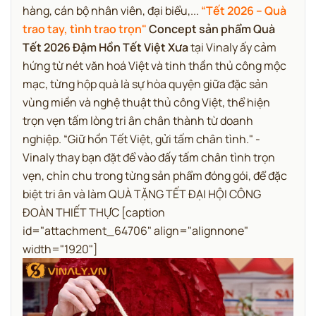
hàng, cán bộ nhân viên, đại biểu,...
“Tết 2026 – Quà
trao tay, tình trao trọn"
Concept sản phẩm Quà
Tết 2026 Đậm Hồn Tết Việt Xưa
tại Vinaly ấy cảm
hứng từ nét văn hoá Việt và tinh thần thủ công mộc
mạc, từng hộp quà là sự hòa quyện giữa đặc sản
vùng miền và nghệ thuật thủ công Việt, thể hiện
trọn vẹn tấm lòng tri ân chân thành từ doanh
nghiệp. “Giữ hồn Tết Việt, gửi tấm chân tình." -
Vinaly thay bạn đặt để vào đấy tấm chân tình trọn
vẹn, chỉn chu trong từng sản phẩm đóng gói, để đặc
biệt tri ân và làm QUÀ TẶNG TẾT ĐẠI HỘI CÔNG
ĐOÀN THIẾT THỰC [caption
id="attachment_64706" align="alignnone"
width="1920"]