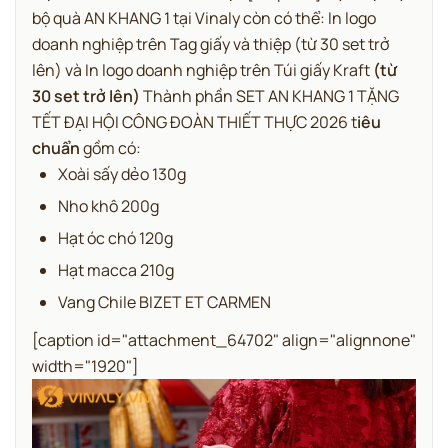
bộ quà AN KHANG 1 tại Vinaly còn có thể: In logo
doanh nghiệp trên Tag giấy và thiệp (từ 30 set trở
lên) và In logo doanh nghiệp trên Túi giấy Kraft
(từ
30 set trở lên)
Thành phần SET AN KHANG 1 TẶNG
TẾT ĐẠI HỘI CÔNG ĐOÀN THIẾT THỰC 2026 t
iêu
chuẩn
gồm có:
Xoài sấy dẻo 130g
Nho khô 200g
Hạt óc chó 120g
Hạt macca 210g
Vang Chile BIZET ET CARMEN
[caption id="attachment_64702" align="alignnone"
width="1920"]