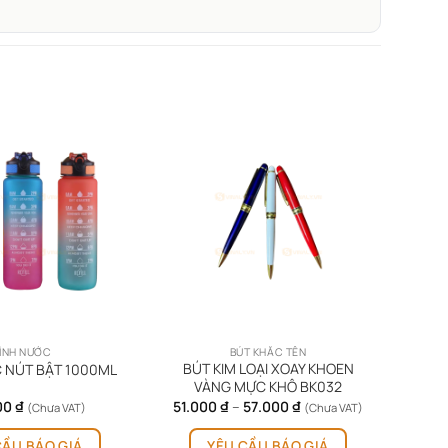
ÌNH NƯỚC
BÚT KHẮC TÊN
BÚT KIM LOẠI XOAY KHOEN
 NÚT BẬT 1000ML
VÀNG MỰC KHÔ BK032
Khoảng
00
₫
51.000
₫
–
57.000
₫
(Chưa VAT)
(Chưa VAT)
giá:
Sản
từ
CẦU BÁO GIÁ
YÊU CẦU BÁO GIÁ
phẩm
51.000 ₫