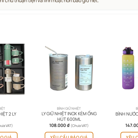
i chú thuận tiện và linh hoạt hơn bao giờ hết.
HIỆT
BÌNH GIỮ NHIỆT
B
LY GIỮ NHIỆT INOX KÈM ỐNG
IỆT 2 LY
BÌNH NƯỚC
HÚT 600ML
108.000
₫
147.0
hưa VAT)
(Chưa VAT)
Sản
O GIÁ
YÊU CẦU BÁO GIÁ
YÊU 
phẩm