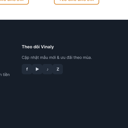
đến
này
57.000 ₫
có
nhiều
biến
thể.
Các
tùy
Theo dõi Vinaly
chọn
có
Cập nhật mẫu mới & ưu đãi theo mùa.
thể
được
f
▶
♪
Z
n tiền
chọn
trên
trang
sản
phẩm
tư vấn công nghệ in