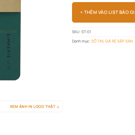
+ THÊM VÀO LIST BÁO G
SKU:
ST-01
Danh mục:
SỔ TAY
,
GIÁ RẺ SẬP SÀN
XEM ẢNH IN LOGO THẬT ↓