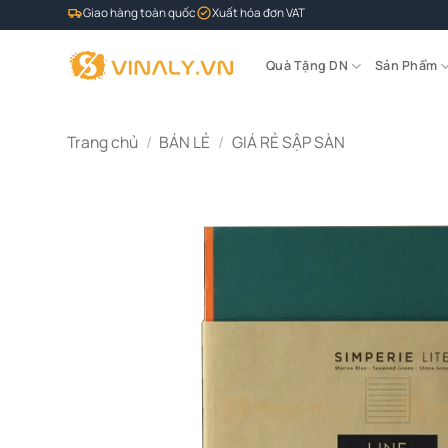
Bỏ
Giao hàng toàn quốc
Xuất hóa đơn VAT
qua
nội
Quà Tặng DN
Sản Phẩm
dung
Trang chủ
/
BÁN LẺ
/
GIÁ RẺ SẬP SÀN