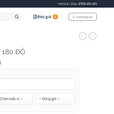
Hotline / Zalo:
0705.451.451
Báo giá
E-catalogue
0
 180 ĐỘ
)