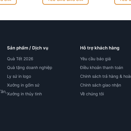
này
có
nhiều
biến
thể.
Các
tùy
Sản phẩm / Dịch vụ
Hỗ trợ khách hàng
chọn
có
Quà Tết 2026
Yêu cầu báo giá
thể
Quà tặng doanh nghiệp
Điều khoản thanh toán
được
Ly sứ in logo
Chính sách trả hàng & hoà
chọn
trên
Xưởng in gốm sứ
Chính sách giao nhận
trang
Tân,
Xưởng in thủy tinh
Về chúng tôi
sản
phẩm