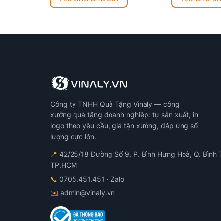
đến
này
này
32.000 ₫
có
có
nhiều
nhiều
biến
biến
thể.
thể.
Các
Các
tùy
tùy
chọn
chọn
có
có
Công ty TNHH Quà Tặng Vinaly — công
thể
thể
xưởng quà tặng doanh nghiệp: tự sản xuất, in
được
được
logo theo yêu cầu, giá tận xưởng, đáp ứng số
chọn
chọn
lượng cực lớn.
trên
trên
trang
trang
📍
42/25/18 Đường Số 9, P. Bình Hưng Hoà, Q. Bình 
sản
sản
TP.HCM
phẩm
phẩm
📞
0705.451.451
· Zalo
✉️
admin@vinaly.vn