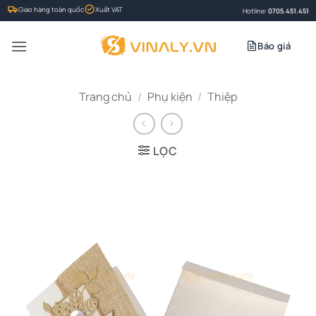
Bỏ
Giao hàng toàn quốc
Xuất VAT
Hotline:
0705.451.451
qua
nội
Báo giá
dung
Trang chủ
/
Phụ kiện
/
Thiệp
LỌC