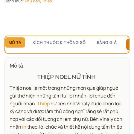
Danh mục:
Phụ kiện
,
Thiệp
MÔ TẢ
KÍCH THƯỚC & THÔNG SỐ
BẢNG GIÁ
B
Mô tả
THIỆP NOEL NỮ TÍNH
Thiệp noel là một trong những món quà giúp người
gửi thể hiện những tâm tư, lời nhắn, lời chúc đến
người nhận.
Thiệp
nữ bên nhà Vinaly được chọn lọc
kỹ càng và được làm thủ công nghĩ rằng sẽ rất phù
hợp với các đối tượng chị em phụ nữ. Bên Vinaly còn
nhận
in
theo lời chúc và thiết kế nội dung tấm thiệp