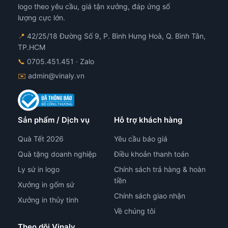
chọn
logo theo yêu cầu, giá tận xưởng, đáp ứng số
trên
lượng cực lớn.
trang
📍
42/25/18 Đường Số 9, P. Bình Hưng Hoà, Q. Bình Tân,
sản
TP.HCM
phẩm
📞
0705.451.451
· Zalo
✉️
admin@vinaly.vn
Sản phẩm / Dịch vụ
Hỗ trợ khách hàng
Quà Tết 2026
Yêu cầu báo giá
Quà tặng doanh nghiệp
Điều khoản thanh toán
Ly sứ in logo
Chính sách trả hàng & hoàn
tiền
Xưởng in gốm sứ
Chính sách giao nhận
Xưởng in thủy tinh
Về chúng tôi
Theo dõi Vinaly