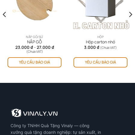
NẮP GỖ/SỨ
HỘP
NẮP GỖ
Hộp carton nhỏ
Khoảng
23.000
₫
–
27.000
₫
3.000
₫
(Chưa VAT)
giá:
(Chưa VAT)
từ
Sản
23.000 ₫
YÊU CẦU BÁO GIÁ
YÊU CẦU BÁO GIÁ
phẩm
đến
27.000 ₫
này
có
nhiều
biến
thể.
Các
tùy
chọn
có
Công ty TNHH Quà Tặng Vinaly — công
thể
được
xưởng quà tặng doanh nghiệp: tự sản xuất, in