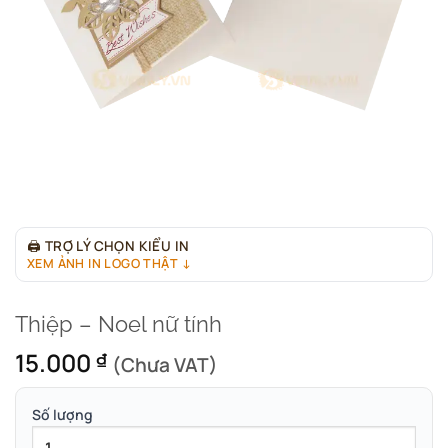
🖨
TRỢ LÝ CHỌN KIỂU IN
XEM ẢNH IN LOGO THẬT ↓
Thiệp – Noel nữ tính
15.000
₫
(Chưa VAT)
Số lượng