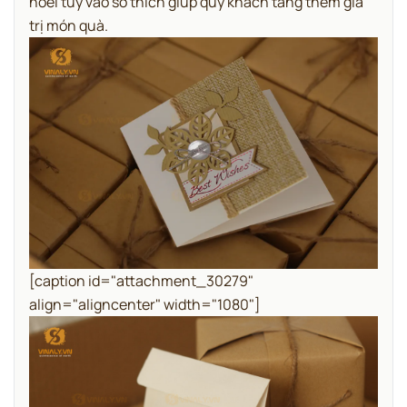
noel tùy vào sở thích giúp quý khách tăng thêm giá
trị món quà.
[caption id="attachment_30279"
align="aligncenter" width="1080"]