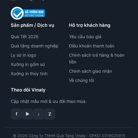
Sản phẩm / Dịch vụ
Hỗ trợ khách hàng
Quà Tết 2026
Yêu cầu báo giá
Quà tặng doanh nghiệp
Điều khoản thanh toán
Ly sứ in logo
Chính sách trả hàng & hoàn
tiền
Xưởng in gốm sứ
Chính sách giao nhận
Xưởng in thủy tinh
Về chúng tôi
Theo dõi Vinaly
Cập nhật mẫu mới & ưu đãi theo mùa.
f
▶
♪
Z
© 2026 Công ty TNHH Quà Tặng Vinaly · GPKD: 0319025915
tư vấn công nghệ in