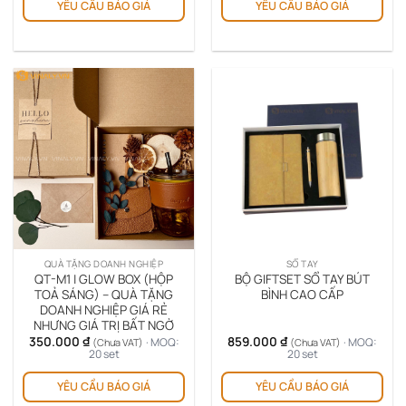
YÊU CẦU BÁO GIÁ
YÊU CẦU BÁO GIÁ
QUÀ TẶNG DOANH NGHIỆP
SỔ TAY
QT-M1 | GLOW BOX (HỘP
BỘ GIFTSET SỔ TAY BÚT
TOẢ SÁNG) – QUÀ TẶNG
BÌNH CAO CẤP
DOANH NGHIỆP GIÁ RẺ
NHƯNG GIÁ TRỊ BẤT NGỜ
350.000
₫
859.000
₫
· MOQ:
· MOQ:
(Chưa VAT)
(Chưa VAT)
20 set
20 set
YÊU CẦU BÁO GIÁ
YÊU CẦU BÁO GIÁ