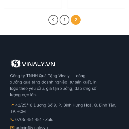
1
2
Công ty TNHH Quà Tặng Vinaly — công
xưởng quà tặng doanh nghiệp: tự sản xuất, in
logo theo yêu cầu, giá tận xưởng, đáp ứng số
lượng cực lớn.
📍
42/25/18 Đường Số 9, P. Bình Hưng Hoà, Q. Bình Tân,
TP.HCM
📞
0705.451.451
· Zalo
✉️
admin@vinaly.vn