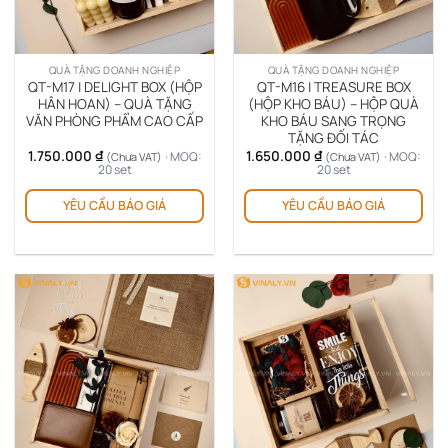
QUÀ TẶNG DOANH NGHIỆP
QUÀ TẶNG DOANH NGHIỆP
QT-M17 | DELIGHT BOX (HỘP
QT-M16 | TREASURE BOX
HÂN HOAN) – QUÀ TẶNG
(HỘP KHO BÁU) – HỘP QUÀ
VĂN PHÒNG PHẨM CAO CẤP
KHO BÁU SANG TRỌNG
TẶNG ĐỐI TÁC
1.750.000
₫
1.650.000
₫
· MOQ:
· MOQ:
(Chưa VAT)
(Chưa VAT)
20 set
20 set
YÊU CẦU BÁO GIÁ
YÊU CẦU BÁO GIÁ