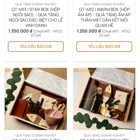
QUÀ TẶNG DOANH NGHIỆP
QUÀ TẶNG DOANH NGHIỆP
QT-M13 | STAR BOX (HỘP
QT-M12 | WARM BOX (HỘP
NGÔI SAO) – QUÀ TẶNG
ẤM ÁP) – QUÀ TẶNG ẤM ÁP
NGÔI SAO ĐẶC BIỆT CHO LỄ
THÂN MẬT GẮN KẾT MỐI
VINH DANH
QUAN HỆ
1.350.000
₫
1.250.000
₫
· MOQ:
· MOQ:
(Chưa VAT)
(Chưa VAT)
20 set
20 set
YÊU CẦU BÁO GIÁ
YÊU CẦU BÁO GIÁ
QUÀ TẶNG DOANH NGHIỆP
QUÀ TẶNG DOANH NGHIỆP