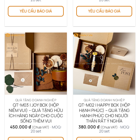
YÊU CẦU BÁO GIÁ
YÊU CẦU BÁO GIÁ
QUÀ TẶNG DOANH NGHIỆP
QUÀ TẶNG DOANH NGHIỆP
QT-M03 | JOY BOX (HỘP
QT-M02 | HAPPY BOX (HỘP
NIỀM VUI) – QUÀ TẶNG HỮU
HẠNH PHÚC) – QUÀ TẶNG
ÍCH HÀNG NGÀY CHO CUỘC
HẠNH PHÚC CHO NGƯỜI
SỐNG THÊM VUI
THÂN RẤT Ý NGHĨA
450.000
₫
380.000
₫
· MOQ:
· MOQ:
(Chưa VAT)
(Chưa VAT)
20 set
20 set