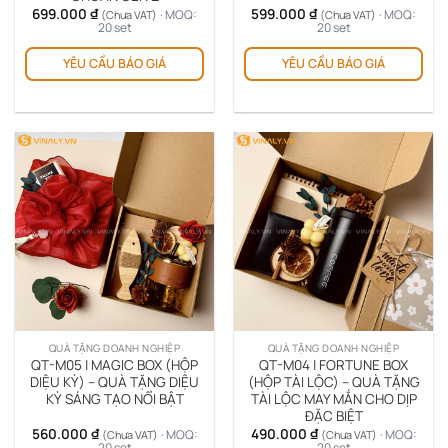
699.000
₫
599.000
₫
· MOQ:
· MOQ:
(Chưa VAT)
(Chưa VAT)
20 set
20 set
YÊU CẦU BÁO GIÁ
YÊU CẦU BÁO GIÁ
QUÀ TẶNG DOANH NGHIỆP
QUÀ TẶNG DOANH NGHIỆP
QT-M05 | MAGIC BOX (HỘP
QT-M04 | FORTUNE BOX
DIỆU KỲ) – QUÀ TẶNG DIỆU
(HỘP TÀI LỘC) – QUÀ TẶNG
KỲ SÁNG TẠO NỔI BẬT
TÀI LỘC MAY MẮN CHO DỊP
ĐẶC BIỆT
560.000
₫
490.000
₫
· MOQ:
· MOQ:
(Chưa VAT)
(Chưa VAT)
20 set
20 set