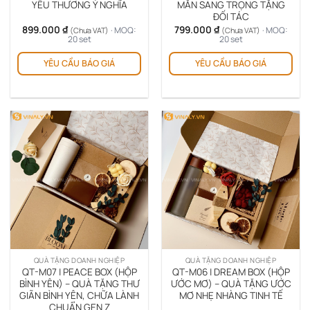
YÊU THƯƠNG Ý NGHĨA
MẮN SANG TRỌNG TẶNG
ĐỐI TÁC
899.000
₫
799.000
₫
· MOQ:
· MOQ:
(Chưa VAT)
(Chưa VAT)
20 set
20 set
YÊU CẦU BÁO GIÁ
YÊU CẦU BÁO GIÁ
QUÀ TẶNG DOANH NGHIỆP
QUÀ TẶNG DOANH NGHIỆP
QT-M07 | PEACE BOX (HỘP
QT-M06 | DREAM BOX (HỘP
BÌNH YÊN) – QUÀ TẶNG THƯ
ƯỚC MƠ) – QUÀ TẶNG ƯỚC
GIÃN BÌNH YÊN, CHỮA LÀNH
MƠ NHẸ NHÀNG TINH TẾ
CHUẨN GEN Z