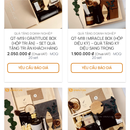
QUÀ TẶNG DOANH NGHIỆP
QUÀ TẶNG DOANH NGHIỆP
QT-M19 | GRATITUDE BOX
QT-M18 | MIRACLE BOX (HỘP
(HỘP TRI ÂN) – SET QUÀ
DIỆU KỲ) – QUÀ TẶNG KỲ
TẶNG TRI ÂN KHÁCH HÀNG
DIỆU SANG TRỌNG
2.050.000
₫
1.900.000
₫
· MOQ:
· MOQ:
(Chưa VAT)
(Chưa VAT)
20 set
20 set
YÊU CẦU BÁO GIÁ
YÊU CẦU BÁO GIÁ