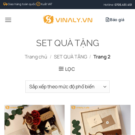
Bỏ
Giao hàng toàn quốc
Xuất VAT
Hotline:
0705.451.451
qua
nội
Báo giá
dung
SET QUÀ TẶNG
Trang chủ
/
SET QUÀ TẶNG
/
Trang 2
LỌC