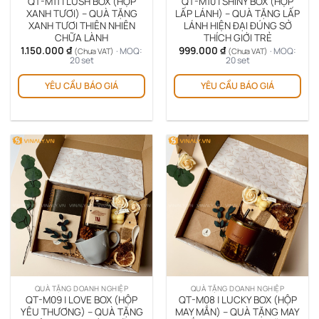
QT-M11 | LUSH BOX (HỘP
QT-M10 | SHINY BOX (HỘP
XANH TƯƠI) – QUÀ TẶNG
LẤP LÁNH) – QUÀ TẶNG LẤP
XANH TƯƠI THIÊN NHIÊN
LÁNH HIỆN ĐẠI ĐÚNG SỞ
CHỮA LÀNH
THÍCH GIỚI TRẺ
1.150.000
₫
999.000
₫
· MOQ:
· MOQ:
(Chưa VAT)
(Chưa VAT)
20 set
20 set
YÊU CẦU BÁO GIÁ
YÊU CẦU BÁO GIÁ
QUÀ TẶNG DOANH NGHIỆP
QUÀ TẶNG DOANH NGHIỆP
QT-M09 | LOVE BOX (HỘP
QT-M08 | LUCKY BOX (HỘP
YÊU THƯƠNG) – QUÀ TẶNG
MAY MẮN) – QUÀ TẶNG MAY