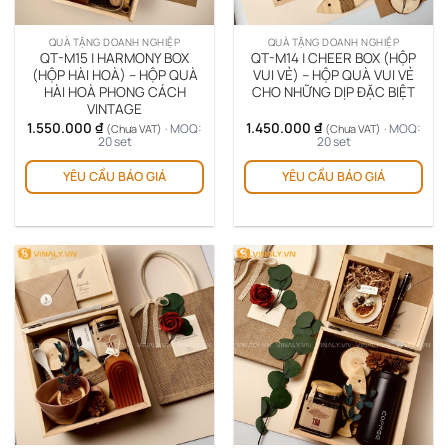
QUÀ TẶNG DOANH NGHIỆP
QUÀ TẶNG DOANH NGHIỆP
QT-M15 | HARMONY BOX
QT-M14 | CHEER BOX (HỘP
(HỘP HÀI HOÀ) – HỘP QUÀ
VUI VẺ) – HỘP QUÀ VUI VẺ
HÀI HOÀ PHONG CÁCH
CHO NHỮNG DỊP ĐẶC BIỆT
VINTAGE
1.550.000
₫
1.450.000
₫
· MOQ:
· MOQ:
(Chưa VAT)
(Chưa VAT)
20 set
20 set
YÊU CẦU BÁO GIÁ
YÊU CẦU BÁO GIÁ