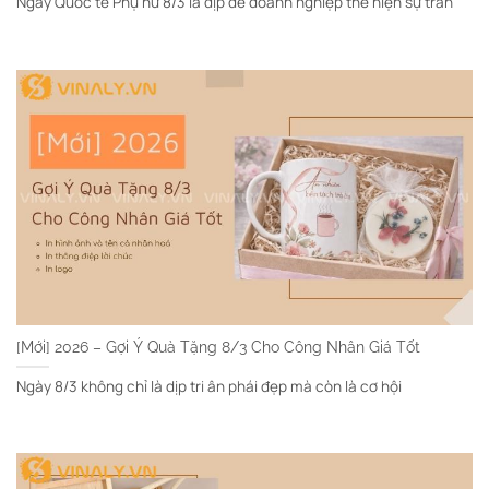
Ngày Quốc tế Phụ nữ 8/3 là dịp để doanh nghiệp thể hiện sự trân
[Mới] 2026 – Gợi Ý Quà Tặng 8/3 Cho Công Nhân Giá Tốt
Ngày 8/3 không chỉ là dịp tri ân phái đẹp mà còn là cơ hội