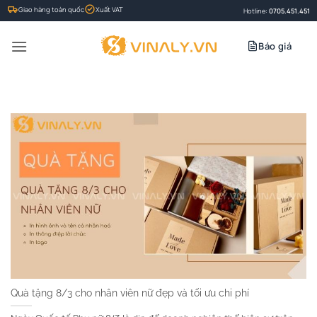
Bỏ
Giao hàng toàn quốc
Xuất VAT
Hotline:
0705.451.451
qua
nội
Báo giá
dung
Quà tặng 8/3 cho nhân viên nữ đẹp và tối ưu chi phí