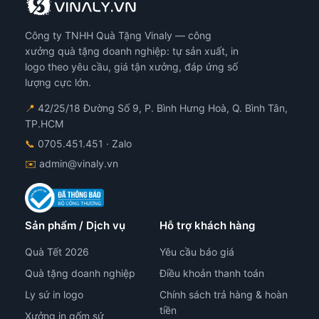
Công ty TNHH Quà Tặng Vinaly — công
xưởng quà tặng doanh nghiệp: tự sản xuất, in
logo theo yêu cầu, giá tận xưởng, đáp ứng số
lượng cực lớn.
📍
42/25/18 Đường Số 9, P. Bình Hưng Hoà, Q. Bình Tân,
TP.HCM
📞
0705.451.451
· Zalo
✉️
admin@vinaly.vn
Sản phẩm / Dịch vụ
Hỗ trợ khách hàng
Quà Tết 2026
Yêu cầu báo giá
Quà tặng doanh nghiệp
Điều khoản thanh toán
Ly sứ in logo
Chính sách trả hàng & hoàn
tiền
Xưởng in gốm sứ