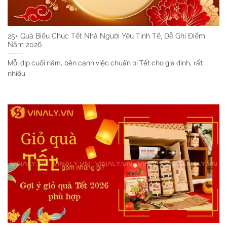
25+ Quà Biếu Chúc Tết Nhà Người Yêu Tinh Tế, Dễ Ghi Điểm
Năm 2026
Mỗi dịp cuối năm, bên cạnh việc chuẩn bị Tết cho gia đình, rất
nhiều