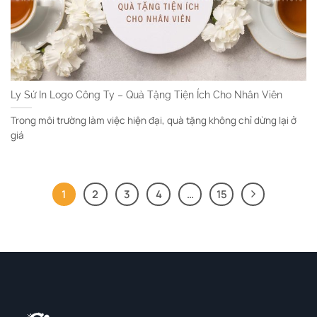
Ly Sứ In Logo Công Ty – Quà Tặng Tiện Ích Cho Nhân Viên
Trong môi trường làm việc hiện đại, quà tặng không chỉ dừng lại ở
giá
1
2
3
4
…
15