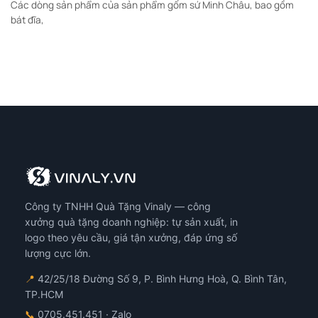
Các dòng sản phẩm của sản phẩm gốm sứ Minh Châu, bao gồm
bát đĩa,
Công ty TNHH Quà Tặng Vinaly — công
xưởng quà tặng doanh nghiệp: tự sản xuất, in
logo theo yêu cầu, giá tận xưởng, đáp ứng số
lượng cực lớn.
📍
42/25/18 Đường Số 9, P. Bình Hưng Hoà, Q. Bình Tân,
TP.HCM
📞
0705.451.451
· Zalo