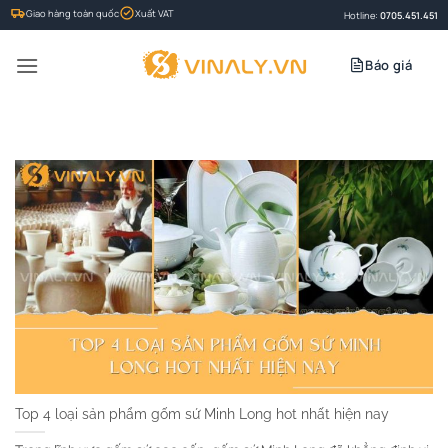
Bỏ
Giao hàng toàn quốc
Xuất VAT
Hotline:
0705.451.451
qua
nội
Báo giá
dung
Top 4 loại sản phẩm gốm sứ Minh Long hot nhất hiện nay