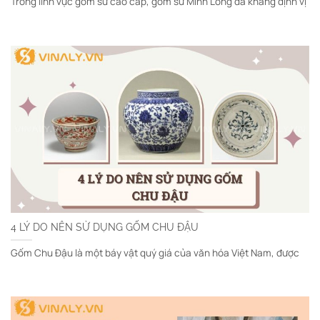
Trong lĩnh vực gốm sứ cao cấp, gốm sứ Minh Long đã khẳng định vị
4 LÝ DO NÊN SỬ DỤNG GỐM CHU ĐẬU
Gốm Chu Đậu là một báy vật quý giá của văn hóa Việt Nam, được