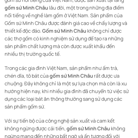
gốm sứ nổi tiếng của Việt Nam, được sản xuất tại làng
gốm sứ Minh Châu
lâu đời, một trong những địa điểm
nổi tiếng về nghề làm gốm ở Việt Nam. Sản phẩm của
Gốm sứ Minh Châu được đánh giá cao về chấy lượng và
thiết kế độc đáo.
Gốm sứ Minh Châu
không chỉ được
các thợ gốm có kinh nghiệm sử dụng để tạo ra những
sản phẩm chất lượng mà còn được xuất khẩu đến
nhiều thị trường quốc tế.
Trong các gia đình Việt Nam, sản phẩm như ấm trà,
chén dĩa, tô bát của
gốm sứ Minh Châu
rất được ưa
chuộng. Đây không chỉ là một sự lựa chọn mà còn là xu
hướng hiện nay, khi nhiều gia đình đã chuyển từ việc sử
dụng các loại bát ăn thông thường sang sử dụng các
sản phẩm gốm sứ.
Với sự tiến bộ của công nghệ sản xuất và cam kết
không ngừng được cải tiến,
gốm sứ Minh Châu
không
ngừng mang đến những bất ngờ và ấn tượng đối với