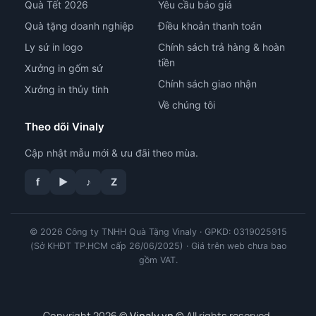
Quà Tết 2026
Yêu cầu báo giá
Quà tặng doanh nghiệp
Điều khoản thanh toán
Ly sứ in logo
Chính sách trả hàng & hoàn
tiền
Xưởng in gốm sứ
Chính sách giao nhận
Xưởng in thủy tinh
Về chúng tôi
Theo dõi Vinaly
Cập nhật mẫu mới & ưu đãi theo mùa.
f
▶
♪
Z
© 2026 Công ty TNHH Quà Tặng Vinaly · GPKD: 0319025915
tư vấn công nghệ in
(Sở KHĐT TP.HCM cấp 26/06/2025) · Giá trên web chưa bao
gồm VAT.
Copyright 2026 ©
Vinaly.vn
© All rights reserved.