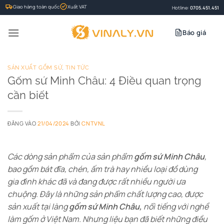
Bỏ
Giao hàng toàn quốc
Xuất VAT
Hotline:
0705.451.451
qua
nội
Báo giá
dung
SẢN XUẤT GỐM SỨ
,
TIN TỨC
Gốm sứ Minh Châu: 4 Điều quan trọng
cần biết
ĐĂNG VÀO
21/04/2024
BỞI
CNTVNL
Các dòng sản phẩm của sản phẩm
gốm sứ Minh Châu
,
bao gồm bát đĩa, chén, ấm trà hay nhiều loại đồ dùng
gia đình khác đã và đang được rất nhiều người ưa
chuộng. Đây là những sản phẩm chất lượng cao, được
sản xuất tại làng
gốm sứ Minh Châu,
nổi tiếng với nghề
làm gốm ở Việt Nam. Nhưng liệu bạn đã biết những điều