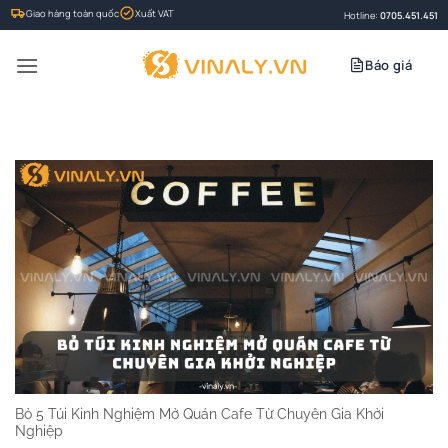
Bỏ
Giao hàng toàn quốc
Xuất VAT
Hotline:
0705.451.451
qua
nội
Báo giá
dung
Bỏ 5 Túi Kinh Nghiệm Mở Quán Cafe Từ Chuyên Gia Khởi
Nghiệp