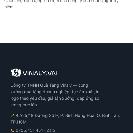
Cách chọn quà tặng lưu niệm cho công ty cho những dịp lễ kỷ
niệm,
Công ty TNHH Quà Tặng Vinaly — công
xưởng quà tặng doanh nghiệp: tự sản xuất, in
logo theo yêu cầu, giá tận xưởng, đáp ứng số
lượng cực lớn.
📍
42/25/18 Đường Số 9, P. Bình Hưng Hoà, Q. Bình Tân,
TP.HCM
📞
0705.451.451
· Zalo