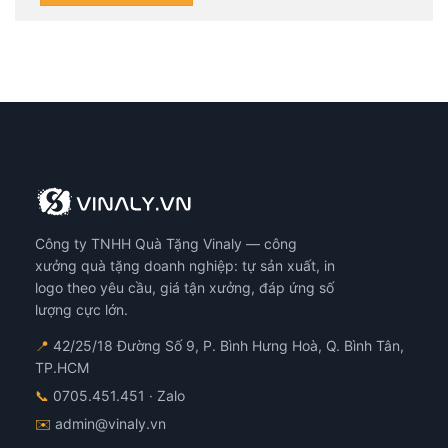
Công ty TNHH Quà Tặng Vinaly — công
xưởng quà tặng doanh nghiệp: tự sản xuất, in
logo theo yêu cầu, giá tận xưởng, đáp ứng số
lượng cực lớn.
📍
42/25/18 Đường Số 9, P. Bình Hưng Hoà, Q. Bình Tân,
TP.HCM
📞
0705.451.451
· Zalo
✉️
admin@vinaly.vn