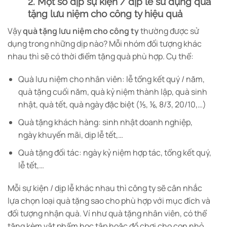
2. Một số dịp sự kiện / dịp lễ sử dụng quà
tặng lưu niệm cho công ty hiệu quả
Vậy
quà tặng lưu niệm cho công ty
thường được sử
dụng trong những dịp nào? Mỗi nhóm đối tượng khác
nhau thì sẽ có thời điểm tặng quà phù hợp. Cụ thể:
Quà lưu niệm cho nhân viên: lễ tổng kết quý / năm,
quà tặng cuối năm, quà kỷ niệm thành lập, quà sinh
nhật, quà tết, quà ngày đặc biệt (⅕, ⅙, 8/3, 20/10,…)
Quà tặng khách hàng: sinh nhật doanh nghiệp,
ngày khuyến mãi, dịp lễ tết,…
Quà tặng đối tác: ngày kỷ niệm hợp tác, tổng kết quý,
lễ tết,…
Mỗi sự kiện / dịp lễ khác nhau thì công ty sẽ cân nhắc
lựa chọn loại quà tặng sao cho phù hợp với mục đích và
đối tượng nhận quà. Ví như quà tặng nhân viên, có thể
tặng kèm vật phẩm học tập hoặc đồ chơi cho con nhỏ.