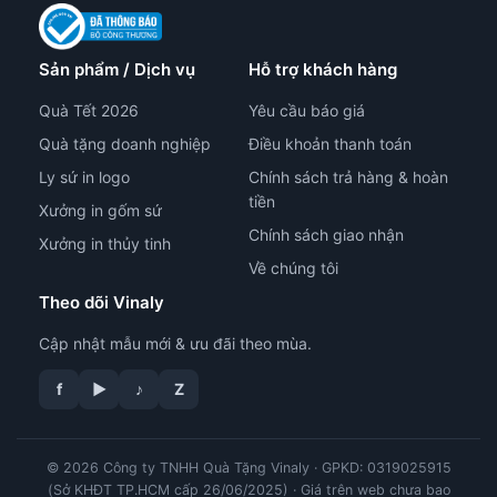
Sản phẩm / Dịch vụ
Hỗ trợ khách hàng
Quà Tết 2026
Yêu cầu báo giá
Quà tặng doanh nghiệp
Điều khoản thanh toán
Ly sứ in logo
Chính sách trả hàng & hoàn
tiền
Xưởng in gốm sứ
Chính sách giao nhận
Xưởng in thủy tinh
Về chúng tôi
Theo dõi Vinaly
Cập nhật mẫu mới & ưu đãi theo mùa.
f
▶
♪
Z
© 2026 Công ty TNHH Quà Tặng Vinaly · GPKD: 0319025915
tư vấn công nghệ in
(Sở KHĐT TP.HCM cấp 26/06/2025) · Giá trên web chưa bao