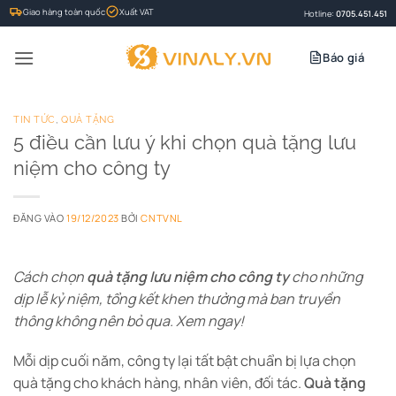
Bỏ
Giao hàng toàn quốc
Xuất VAT
Hotline:
0705.451.451
qua
nội
Báo giá
dung
TIN TỨC
,
QUÀ TẶNG
5 điều cần lưu ý khi chọn quà tặng lưu
niệm cho công ty
ĐĂNG VÀO
19/12/2023
BỞI
CNTVNL
Cách chọn
quà tặng lưu niệm cho công ty
cho những
dịp lễ kỷ niệm, tổng kết khen thưởng mà ban truyền
thông không nên bỏ qua. Xem ngay!
Mỗi dịp cuối năm, công ty lại tất bật chuẩn bị lựa chọn
quà tặng cho khách hàng, nhân viên, đối tác.
Quà tặng