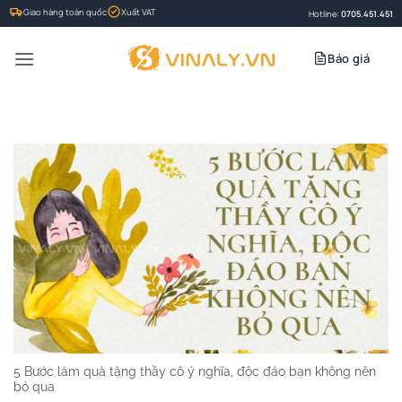
Bỏ
Giao hàng toàn quốc
Xuất VAT
Hotline:
0705.451.451
qua
nội
Báo giá
dung
5 Bước làm quà tặng thầy cô ý nghĩa, độc đáo bạn không nên
bỏ qua