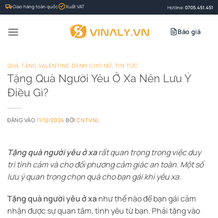
Bỏ
Giao hàng toàn quốc
Xuất VAT
Hotline:
0705.451.451
qua
nội
Báo giá
dung
QUÀ TẶNG VALENTINE DÀNH CHO NỮ
,
TIN TỨC
Tặng Quà Người Yêu Ở Xa Nên Lưu Ý
Điều Gì?
ĐĂNG VÀO
11/12/2024
BỞI
CNTVNL
Tặng quà người yêu ở xa
rất quan trọng trong việc duy
trì tình cảm và cho đối phương cảm giác an toàn. Một số
lưu ý quan trọng chọn quà cho bạn gái khi yêu xa.
Tặng quà người yêu ở xa
như thế nào để bạn gái cảm
nhận được sự quan tâm, tình yêu từ bạn. Phải tặng vào