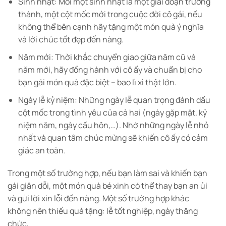
Sinh nhật: Mỗi một sinh nhật là một giai đoạn trưởng
thành, một cột mốc mới trong cuộc đời cô gái, nếu
không thể bên cạnh hãy tặng một món quà ý nghĩa
và lời chúc tốt đẹp đến nàng.
Năm mới: Thời khắc chuyển giao giữa năm cũ và
năm mới, hãy đồng hành với cô ấy và chuẩn bị cho
bạn gái món quà đặc biệt – bao lì xì thật lớn.
Ngày lễ kỷ niệm: Những ngày lễ quan trọng đánh dấu
cột mốc trong tình yêu của cả hai (ngày gặp mặt, kỷ
niệm năm, ngày cầu hôn,…). Nhớ những ngày lễ nhỏ
nhất và quan tâm chúc mừng sẽ khiến cô ấy có cảm
giác an toàn.
Trong một số trường hợp, nếu bạn làm sai và khiến bạn
gái giận dỗi, một món quà bé xinh có thể thay bạn an ủi
và gửi lời xin lỗi đến nàng. Một số trường hợp khác
không nên thiếu quà tặng: lễ tốt nghiệp, ngày thăng
chức,