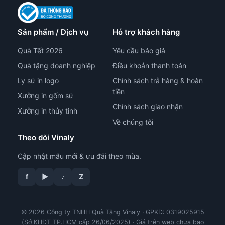
Sản phẩm / Dịch vụ
Hỗ trợ khách hàng
Quà Tết 2026
Yêu cầu báo giá
Quà tặng doanh nghiệp
Điều khoản thanh toán
Ly sứ in logo
Chính sách trả hàng & hoàn
tiền
Xưởng in gốm sứ
Chính sách giao nhận
Xưởng in thủy tinh
Về chúng tôi
Theo dõi Vinaly
Cập nhật mẫu mới & ưu đãi theo mùa.
f
▶
♪
Z
© 2026 Công ty TNHH Quà Tặng Vinaly · GPKD: 0319025915
tư vấn công nghệ in
(Sở KHĐT TP.HCM cấp 26/06/2025) · Giá trên web chưa bao