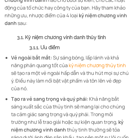
chương vinh danh
nào cho buổi sự kiến, cho các hoạt
động của tổ chức hay công ty của bạn. Hãy tham khảo
những ưu, nhược điểm của 4 loại
kỷ niệm chương vinh
danh
sau:
3.1. Kỷ niệm chương vinh danh thủy tinh
3.1.1. Ưu điểm
Vẻ ngoài bắt mắt:
Sự sáng bóng, lấp lánh và khả
năng phản quang tốt của
kỷ niệm chương thủy tinh
sẽ tạo ra một vẻ ngoài hấp dẫn và thu hút mọi sự chú
ý. Điều này làm nổi bật vật phẩm và tôn lên vẻ đẹp
của nó.
Tạo ra vẻ sang trọng và quý phái:
Khả năng bắt
sáng xuất sắc của thủy tinh sẽ mang lại cho chúng
ta cảm giác sang trọng và quý phái. Trong môi
trường như lễ trao giải hoặc sự kiện quan trọng,
kỷ
niệm chương vinh danh
thủy tinh thường sẽ tỏa
sáng dưới ánh đèn sân khấu, tạo nên một sự lôi cuốn