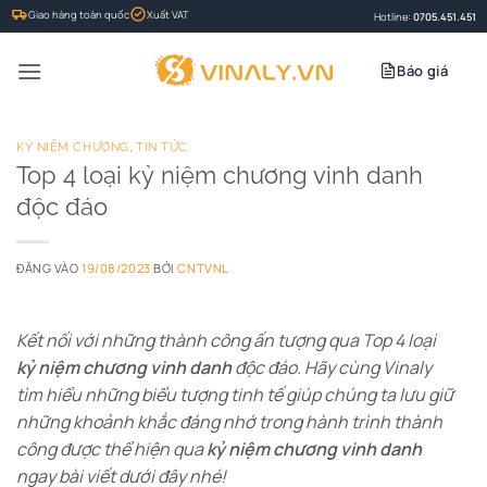
Bỏ
Giao hàng toàn quốc
Xuất VAT
Hotline:
0705.451.451
qua
nội
Báo giá
dung
KỶ NIỆM CHƯƠNG
,
TIN TỨC
Top 4 loại kỷ niệm chương vinh danh
độc đáo
ĐĂNG VÀO
19/08/2023
BỞI
CNTVNL
Kết nối với những thành công ấn tượng qua Top 4 loại
kỷ niệm chương vinh danh
độc đáo. Hãy cùng Vinaly
tìm hiểu những biểu tượng tinh tế giúp chúng ta lưu giữ
những khoảnh khắc đáng nhớ trong hành trình thành
công được thể hiện qua
kỷ niệm chương vinh danh
ngay bài viết dưới đây nhé!