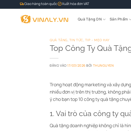
Bỏ
Giao hàng toàn quốc
Xuất hóa đơn VAT
qua
nội
Quà Tặng DN
Sản Phẩm
dung
QUÀ TẶNG
,
TIN TỨC
,
TIP - MẸO HAY
Top Công Ty Quà Tặng
ĐĂNG VÀO
17/03/2026
BỞI
THUNGUYEN
Trong hoạt động marketing và xây dựng
nhiều đơn vị trên thị trường, không phải
ý cho bạn top 10 công ty quà tặng chuyê
1. Vai trò của công ty q
Quà tặng doanh nghiệp không chỉ là hìn