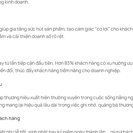
ng kinh doanh.
giúp gia tăng sức hút sản phẩm, tạo cảm giác “có lợi” cho khác
m và cải thiện doanh số rõ rệt.
ay từ lần tiếp cận đầu tiên. Hơn 83% khách hàng có xu hướng ưu
yển đổi, thúc đẩy khách hàng tiềm năng cho doanh nghiệp.
u
giúp thương hiệu xuất hiện thường xuyên trong cuộc sống hằng n
ưng mang lại hiệu quả lâu dài trong việc ghi nhớ, quảng bá thương
hách hàng
iệt như lễ tết, sinh nhật hay kỷ niệm ngày thành lập,… giúp kh