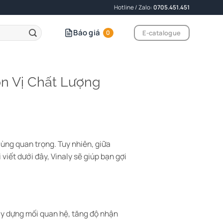
Hotline / Zalo:
0705.451.451
Báo giá
E-catalogue
0
ơn Vị Chất Lượng
 cùng quan trọng. Tuy nhiên, giữa
viết dưới đây, Vinaly sẽ giúp bạn gợi
ây dựng mối quan hệ, tăng độ nhận