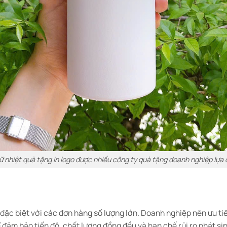
iữ nhiệt quà tặng in logo được nhiều công ty quà tặng doanh nghiệp lựa
, đặc biệt với các đơn hàng số lượng lớn. Doanh nghiệp nên ưu t
 đảm bảo tiến độ, chất lượng đồng đều và hạn chế rủi ro phát si