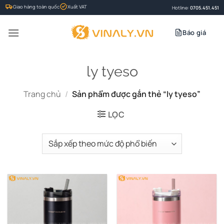
Bỏ
Giao hàng toàn quốc
Xuất VAT
Hotline:
0705.451.451
qua
nội
Báo giá
dung
ly tyeso
Trang chủ
/
Sản phẩm được gắn thẻ “ly tyeso”
LỌC