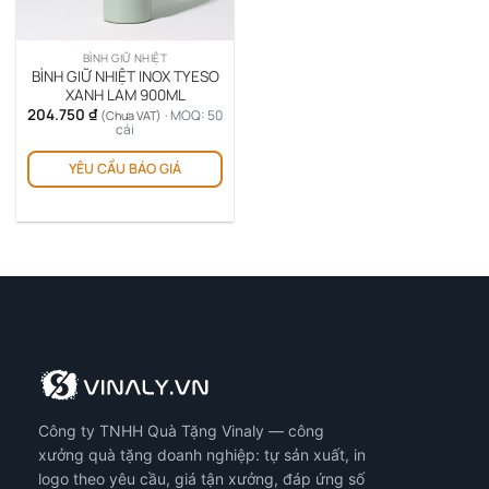
BÌNH GIỮ NHIỆT
BÌNH GIỮ NHIỆT INOX TYESO
XANH LAM 900ML
204.750
₫
· MOQ: 50
(Chưa VAT)
cái
YÊU CẦU BÁO GIÁ
Công ty TNHH Quà Tặng Vinaly — công
xưởng quà tặng doanh nghiệp: tự sản xuất, in
logo theo yêu cầu, giá tận xưởng, đáp ứng số