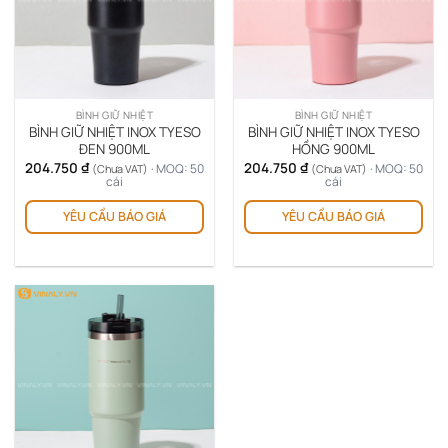
BÌNH GIỮ NHIỆT
BÌNH GIỮ NHIỆT
BÌNH GIỮ NHIỆT INOX TYESO
BÌNH GIỮ NHIỆT INOX TYESO
ĐEN 900ML
HỒNG 900ML
204.750
₫
204.750
₫
· MOQ: 50
· MOQ: 50
(Chưa VAT)
(Chưa VAT)
cái
cái
YÊU CẦU BÁO GIÁ
YÊU CẦU BÁO GIÁ