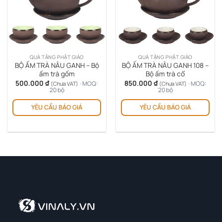
QUÀ TẶNG PHẬT GIÁO
QUÀ TẶNG PHẬT GIÁO
BỘ ẤM TRÀ NÂU GANH – Bộ
BỘ ẤM TRÀ NÂU GANH 108 –
ấm trà gốm
Bộ ấm trà cổ
500.000
₫
850.000
₫
· MOQ:
· MOQ:
(Chưa VAT)
(Chưa VAT)
20 bộ
20 bộ
YÊU CẦU BÁO GIÁ
YÊU CẦU BÁO GIÁ