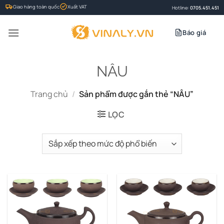
Bỏ
Giao hàng toàn quốc
Xuất VAT
Hotline:
0705.451.451
qua
nội
Báo giá
dung
NÂU
Trang chủ
/
Sản phẩm được gắn thẻ “NÂU”
LỌC