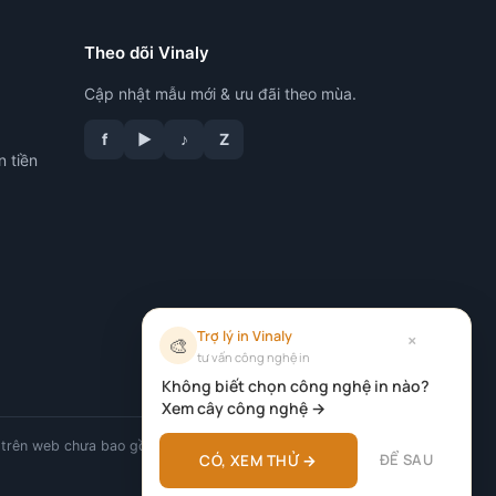
Theo dõi Vinaly
Cập nhật mẫu mới & ưu đãi theo mùa.
f
▶
♪
Z
n tiền
Trợ lý in Vinaly
×
🎨
tư vấn công nghệ in
Không biết chọn công nghệ in nào?
Xem cây công nghệ →
trên web chưa bao gồm VAT.
ĐỂ SAU
CÓ, XEM THỬ →