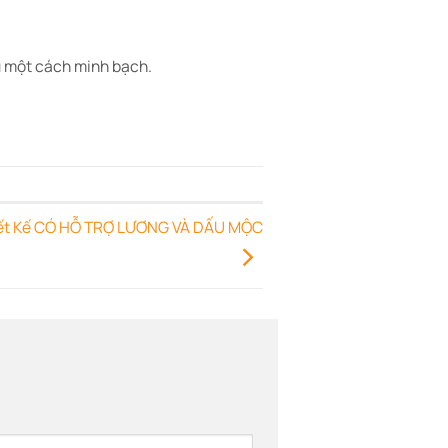
 một cách minh bạch.
iết Kế CÓ HỖ TRỢ LƯƠNG VÀ DẤU MỘC