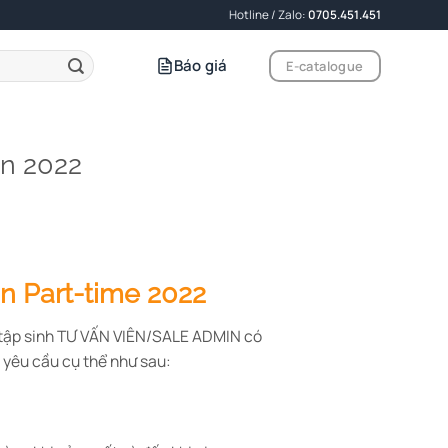
Hotline / Zalo:
0705.451.451
Báo giá
E-catalogue
in 2022
n Part-time 2022
 tập sinh TƯ VẤN VIÊN/SALE ADMIN có
 yêu cầu cụ thể như sau: