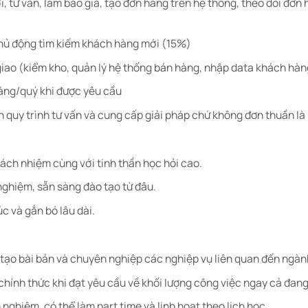
 tư vấn, làm báo giá, tạo đơn hàng trên hệ thống, theo dõi đơn 
ủ động tìm kiếm khách hàng mới (15%)
giao (kiểm kho, quản lý hệ thống bán hàng, nhập data khách hà
áng/quý khi được yêu cầu
n quy trình tư vấn và cung cấp giải pháp chứ không đơn thuần là
rách nhiệm cùng với tinh thần học hỏi cao.
nghiệm, sẵn sàng đào tạo từ đâu.
c và gắn bó lâu dài.
tạo bài bản và chuyên nghiệp các nghiệp vụ liên quan đến ngàn
hính thức khi đạt yêu cầu về khối lượng công việc ngay cả đang 
 nghiệm, có thể làm part time và linh hoạt theo lịch học