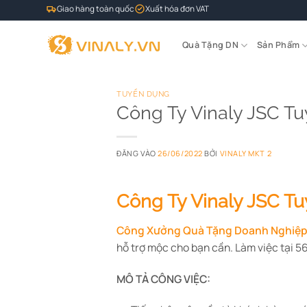
Bỏ
Giao hàng toàn quốc
Xuất hóa đơn VAT
qua
nội
Quà Tặng DN
Sản Phẩm
dung
TUYỂN DỤNG
Công Ty Vinaly JSC T
ĐĂNG VÀO
26/06/2022
BỞI
VINALY MKT 2
Công Ty Vinaly JSC T
Công Xưởng Quà Tặng Doanh Nghiệp 
hỗ trợ mộc cho bạn cần. Làm việc tại 
MÔ TẢ CÔNG VIỆC: