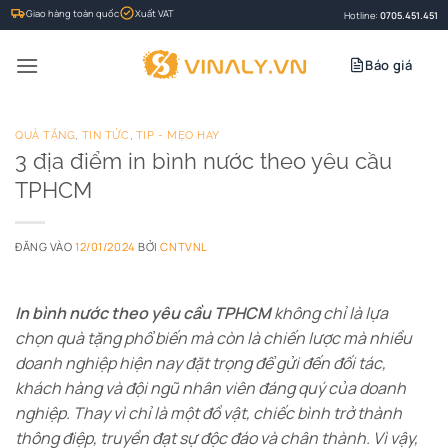
Bỏ
Giao hàng toàn quốc
Xuất VAT
Hotline:
0705.451.451
qua
nội
Báo giá
dung
QUÀ TẶNG
,
TIN TỨC
,
TIP - MẸO HAY
3 địa điểm in bình nước theo yêu cầu
TPHCM
ĐĂNG VÀO
12/01/2024
BỞI
CNTVNL
In bình nước theo yêu cầu TPHCM
không chỉ là lựa
chọn quà tặng phổ biến mà còn là chiến lược mà nhiều
doanh nghiệp hiện nay đặt trọng để gửi đến đối tác,
khách hàng và đội ngũ nhân viên đáng quý của doanh
nghiệp. Thay vì chỉ là một đồ vật, chiếc bình trở thành
thông điệp, truyền đạt sự độc đáo và chân thành. Vì vậy,