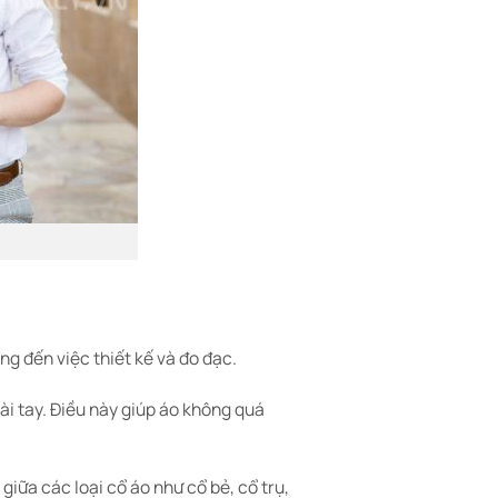
ng đến việc thiết kế và đo đạc.
ài tay. Điều này giúp áo không quá
iữa các loại cổ áo như cổ bẻ, cổ trụ,