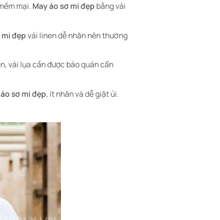
à mềm mại.
May áo sơ mi đẹp
bằng vải
 mi đẹp
vải linen dễ nhăn nên thường
n, vải lụa cần được bảo quản cẩn
áo sơ mi đẹp
, ít nhăn và dễ giặt ủi.