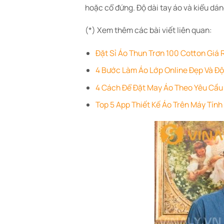
hoặc cổ đứng. Độ dài tay áo và kiểu dá
(*) Xem thêm các bài viết liên quan:
Đặt Sỉ Áo Thun Trơn 100 Cotton Giá R
4 Bước Làm Áo Lớp Online Đẹp Và Đ
4 Cách Để Đặt May Áo Theo Yêu Cầu 
Top 5 App Thiết Kế Áo Trên Máy Tín