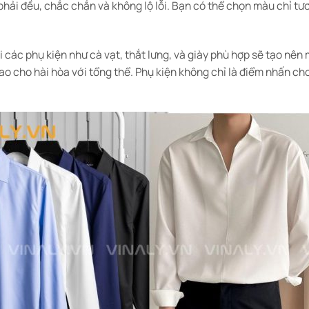
phải đều, chắc chắn và không lộ lỗi. Bạn có thể chọn màu chỉ tư
i các phụ kiện như cà vạt, thắt lưng, và giày phù hợp sẽ tạo nê
ao cho hài hòa với tổng thể. Phụ kiện không chỉ là điểm nhấn ch