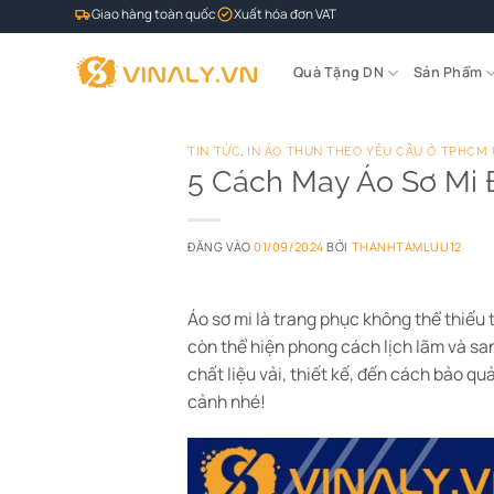
Bỏ
Giao hàng toàn quốc
Xuất hóa đơn VAT
qua
nội
Quà Tặng DN
Sản Phẩm
dung
TIN TỨC
,
IN ÁO THUN THEO YÊU CẦU Ở TPHCM U
5 Cách May Áo Sơ Mi
ĐĂNG VÀO
01/09/2024
BỞI
THANHTAMLUU12
Áo sơ mi là trang phục không thể thiếu 
còn thể hiện phong cách lịch lãm và sa
chất liệu vải, thiết kế, đến cách bảo qu
cảnh nhé!