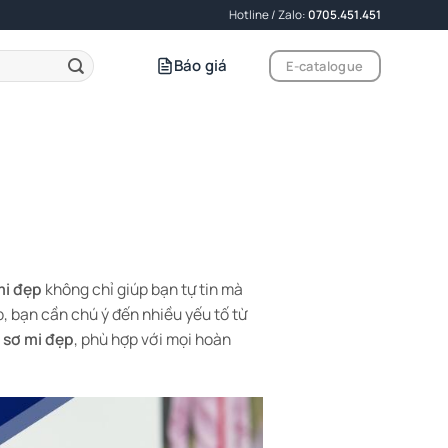
Hotline / Zalo:
0705.451.451
Báo giá
E-catalogue
mi đẹp
không chỉ giúp bạn tự tin mà
, bạn cần chú ý đến nhiều yếu tố từ
 sơ mi đẹp
, phù hợp với mọi hoàn