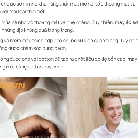
ất cho áo sơ mi nhờ khả năng thấm hút mồ hôi tốt, thoáng mát v
ới mọi loại thời tiết.
ho mùa hè nhờ độ thoáng mát và nhẹ nhàng. Tuy nhiên,
may áo sơ
 những dịp không quá trang trọng.
g và mềm mại, thích hợp cho những sự kiện quan trọng. Tuy nhiê
không được chăm sóc đúng cách.
ờng được pha với cotton để tạo ra chất liệu có độ bền cao,
may 
áng mát bằng cotton hay linen.