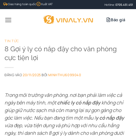
Bỏ
Giao hàng toàn quốc
Xuất VAT
Hotline:
0705.451.451
qua
nội
Báo giá
dung
TIN TỨC
8 Gợi ý ly có nắp đậy cho văn phòng
cực tiện lợi
ĐĂNG VÀO
20/11/2025
BỞI
MINHTHU6099040
Trong môi trường văn phòng, nơi bạn phải làm việc cả
ngày bên máy tính, một
chiếc ly có nắp đậy
không chỉ
giúp giữ nước sạch mà còn mang lại sự gọn gàng cho
góc làm việc. Nếu bạn đang tìm một mẫu l
y có nắp đậy
vừa đẹp, vừa tiện dụng và phù hợp với nhu cầu hằng
ngày, thì danh sách 8 gợi ý ly dành cho văn phòng dưới