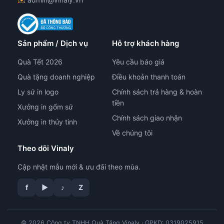
Sản phẩm / Dịch vụ
Hỗ trợ khách hàng
Quà Tết 2026
Yêu cầu báo giá
Quà tặng doanh nghiệp
Điều khoản thanh toán
Ly sứ in logo
Chính sách trả hàng & hoàn
tiền
Xưởng in gốm sứ
Chính sách giao nhận
Xưởng in thủy tinh
Về chúng tôi
Theo dõi Vinaly
Cập nhật mẫu mới & ưu đãi theo mùa.
f
▶
♪
Z
© 2026 Công ty TNHH Quà Tặng Vinaly · GPKD: 0319025915