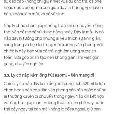
sứ cao cấp không chỉ giữ nhiệt vừa đủ cho trà, cà phê
hoặc nước uống, mà còn giúp duy trì hương vị nguyên
bản, không ám mùi, và dễ vệ sinh.
Nắp ly chắc chắn giúp chống tràn khi di chuyển, đồng
thời vẫn dễ mở để sử dụng hằng ngày. Đây là mẫu ly có
nắp đậy lý tưởng cho những ai yêu thích sự tinh giản,
sang trọng và tiện lợi trong môi trường văn phòng. Với
chiếc ly này, bạn vừa có trải nghiệm uống nước an
toàn, vừa góp phần tạo nên không gian làm việc gọn
gàng, chuyên nghiệp.
3.3. Ly có nắp kèm ống hút 520ml – tiện mang đi
Chiếc ly có nắp đậy kèm ống hút dung tích 520ml là lựa
chọn hoàn hảo cho dân văn phòng bận rộn hoặc những
ai thường xuyên di chuyển trong ngày. Nắp kín kết hợp
với ống hút giúp bạn thưởng thức trà, cà phê hay nước
trái cây ngay tại bàn mà không lo đổ ra ngoài, giữ bàn