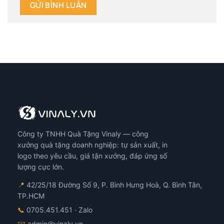
Công ty TNHH Quà Tặng Vinaly — công
xưởng quà tặng doanh nghiệp: tự sản xuất, in
logo theo yêu cầu, giá tận xưởng, đáp ứng số
lượng cực lớn.
📍
42/25/18 Đường Số 9, P. Bình Hưng Hoà, Q. Bình Tân,
TP.HCM
📞
0705.451.451
· Zalo
✉️
admin@vinaly.vn