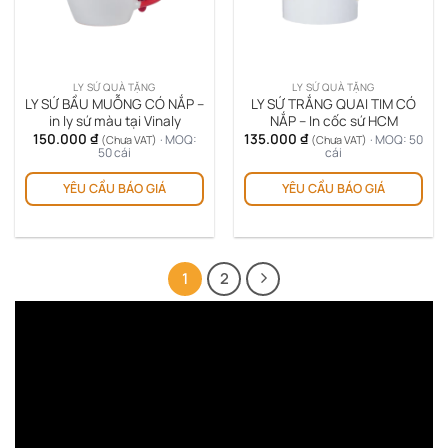
LY SỨ QUÀ TẶNG
LY SỨ QUÀ TẶNG
LY SỨ BẦU MUỖNG CÓ NẮP –
LY SỨ TRẮNG QUAI TIM CÓ
in ly sứ màu tại Vinaly
NẮP – In cốc sứ HCM
150.000
₫
135.000
₫
· MOQ:
· MOQ: 50
(Chưa VAT)
(Chưa VAT)
50 cái
cái
YÊU CẦU BÁO GIÁ
YÊU CẦU BÁO GIÁ
1
2