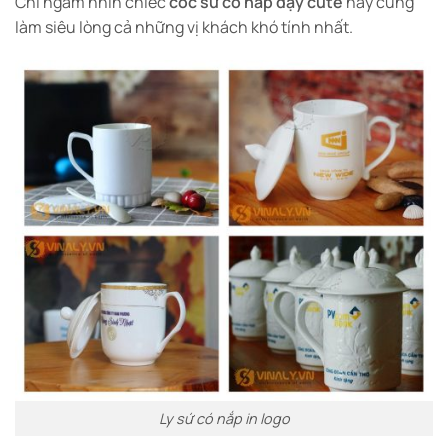
Chỉ ngắm nhìn chiếc
cốc sứ có nắp đậy cute
này cũng
làm siêu lòng cả những vị khách khó tính nhất.
Ly sứ có nắp in logo