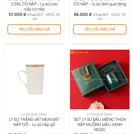
0.36L CÓ NẮP – Ly sứ cao
CÓ NẮP – ly sứ làm quà tặng
cấp có nắp
57.000
₫
66.000
₫
· MOQ: 50
· MOQ: 50
(Chưa VAT)
(Chưa VAT)
cái
cái
Sản
YÊU CẦU BÁO GIÁ
YÊU CẦU BÁO GIÁ
ph
này
có
nhi
biế
thể.
Cá
tùy
chọ
có
thể
đượ
chọ
trê
LY SỨ QUÀ TẶNG
LY SỨ QUÀ TẶNG
tra
LY SỨ TRẮNG VÁT MEN MÁT
SET LY SỨ BẦU MIỆNG THON
sản
NẮP GỖ – Ly sứ nắp gỗ
NẮP MUỖNG MÀU XANH
NGỌC
ph