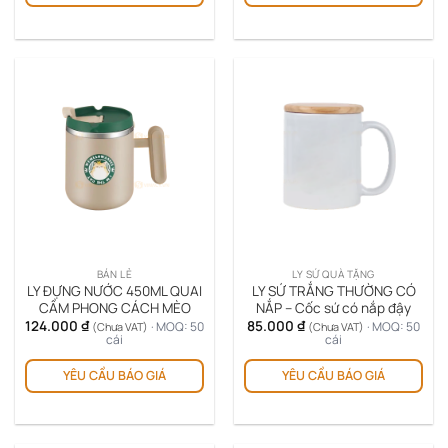
BÁN LẺ
LY SỨ QUÀ TẶNG
LY ĐỰNG NƯỚC 450ML QUAI
LY SỨ TRẮNG THƯỜNG CÓ
CẦM PHONG CÁCH MÈO
NẮP – Cốc sứ có nắp đậy
124.000
₫
85.000
₫
· MOQ: 50
· MOQ: 50
(Chưa VAT)
(Chưa VAT)
cái
cái
YÊU CẦU BÁO GIÁ
YÊU CẦU BÁO GIÁ