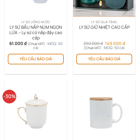
được
đượ
chọn
chọ
trên
trê
LY SỨ UỐNG NƯỚC
LY SỨ QUÀ TẶNG
trang
tra
LY SỨ BẦU NẮP NÚM NGỌN
LY SỨ GIỮ NHIỆT CAO CẤP
sản
sản
LỬA – Ly sứ có nắp đậy cao
cấp
phẩm
ph
Giá
Giá
61.000
₫
250.000
₫
149.000
₫
· MOQ: 50
(Chưa VAT)
gốc
hiện
cái
· MOQ: 50 cái
(Chưa VAT)
là:
tại
Sản
250.000 ₫.
là:
YÊU CẦU BÁO GIÁ
YÊU CẦU BÁO GIÁ
phẩm
149.000
này
có
nhiều
biến
thể.
-30%
Các
tùy
chọn
có
thể
được
chọn