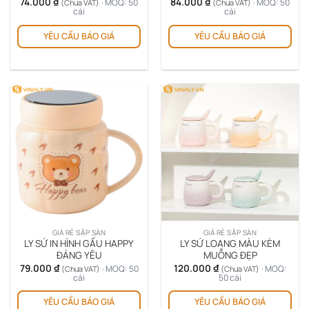
74.000
₫
84.000
₫
· MOQ: 50
· MOQ: 50
(Chưa VAT)
(Chưa VAT)
cái
cái
YÊU CẦU BÁO GIÁ
YÊU CẦU BÁO GIÁ
GIÁ RẺ SẬP SÀN
GIÁ RẺ SẬP SÀN
LY SỨ IN HÌNH GẤU HAPPY
LY SỨ LOANG MÀU KÈM
ĐÁNG YÊU
MUỖNG ĐẸP
79.000
₫
120.000
₫
· MOQ: 50
· MOQ:
(Chưa VAT)
(Chưa VAT)
cái
50 cái
YÊU CẦU BÁO GIÁ
YÊU CẦU BÁO GIÁ