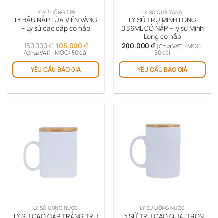
trên
LY SỨ UỐNG TRÀ
LY SỨ QUÀ TẶNG
trang
LY BẦU NẮP LỬA VIỀN VÀNG
LY SỨ TRỤ MINH LONG
sản
– Ly sứ cao cấp có nắp
0.36ML CÓ NẮP – ly sứ Minh
Long có nắp
phẩm
Giá
Giá
150.000
₫
105.000
₫
200.000
₫
· MOQ:
(Chưa VAT)
gốc
hiện
· MOQ: 50 cái
50 cái
(Chưa VAT)
là:
tại
150.000 ₫.
là:
YÊU CẦU BÁO GIÁ
YÊU CẦU BÁO GIÁ
105.000 ₫.
LY SỨ UỐNG NƯỚC
LY SỨ UỐNG NƯỚC
LY SỨ CAO CẤP TRẮNG TRỤ
LY SỨ TRỤ CAO QUAI TRÒN