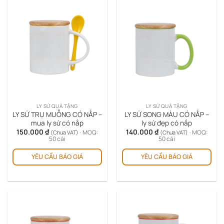
LY SỨ QUÀ TẶNG
LY SỨ QUÀ TẶNG
LY SỨ TRỤ MUỖNG CÓ NẮP –
LY SỨ SONG MÀU CÓ NẮP –
mua ly sứ có nắp
ly sứ đẹp có nắp
150.000
₫
140.000
₫
· MOQ:
· MOQ:
(Chưa VAT)
(Chưa VAT)
50 cái
50 cái
YÊU CẦU BÁO GIÁ
YÊU CẦU BÁO GIÁ