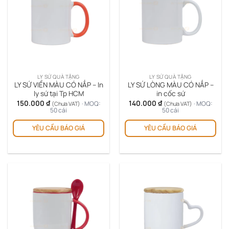
LY SỨ QUÀ TẶNG
LY SỨ QUÀ TẶNG
LY SỨ VIỀN MÀU CÓ NẮP – In
LY SỨ LÒNG MÀU CÓ NẮP –
ly sứ tại Tp HCM
in cốc sứ
150.000
₫
140.000
₫
· MOQ:
· MOQ:
(Chưa VAT)
(Chưa VAT)
50 cái
50 cái
YÊU CẦU BÁO GIÁ
YÊU CẦU BÁO GIÁ