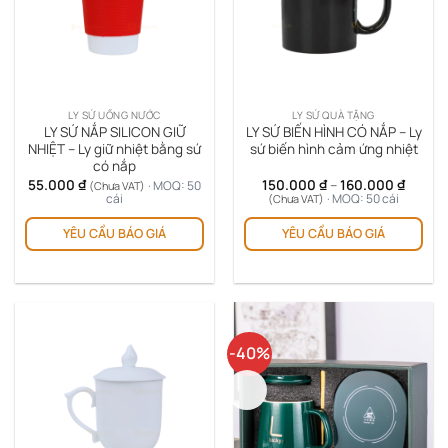
LY SỨ UỐNG NƯỚC
LY SỨ QUÀ TẶNG
LY SỨ NẮP SILICON GIỮ
LY SỨ BIẾN HÌNH CÓ NẮP – Ly
NHIỆT – Ly giữ nhiệt bằng sứ
sứ biến hình cảm ứng nhiệt
có nắp
Khoản
55.000
₫
150.000
₫
–
160.000
₫
· MOQ: 50
(Chưa VAT)
giá:
cái
· MOQ: 50 cái
(Chưa VAT)
từ
Sản
Sản
150.00
YÊU CẦU BÁO GIÁ
YÊU CẦU BÁO GIÁ
phẩm
ph
đến
160.00
này
này
có
có
nhiều
nhi
biến
biế
thể.
thể.
-40%
Các
Cá
tùy
tùy
Mới
chọn
chọ
có
có
thể
thể