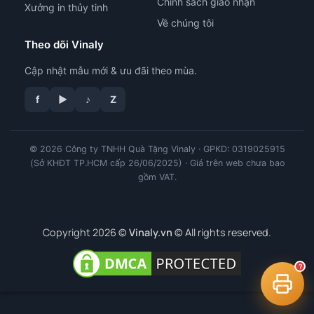
Chính sách giao nhận
Xưởng in thủy tinh
Về chúng tôi
Theo dõi Vinaly
Cập nhật mẫu mới & ưu đãi theo mùa.
f
▶
♪
Z
tư vấn công nghệ in
© 2026 Công ty TNHH Quà Tặng Vinaly · GPKD: 0319025915
(Sở KHĐT TP.HCM cấp 26/06/2025) · Giá trên web chưa bao
gồm VAT.
Copyright 2026 ©
Vinaly.vn
© All rights reserved.
?