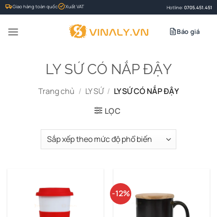
Bỏ
Giao hàng toàn quốc
Xuất VAT
Hotline:
0705.451.451
qua
nội
Báo giá
dung
LY SỨ CÓ NẮP ĐẬY
Trang chủ
/
LY SỨ
/
LY SỨ CÓ NẮP ĐẬY
LỌC
-12%