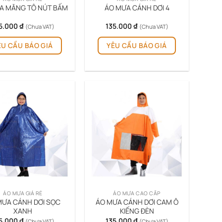
A MĂNG TÔ NÚT BẤM
ÁO MƯA CÁNH DƠI 4
5.000
₫
135.000
₫
(Chưa VAT)
(Chưa VAT)
ÊU CẦU BÁO GIÁ
YÊU CẦU BÁO GIÁ
ÁO MƯA GIÁ RẺ
ÁO MƯA CAO CẤP
MƯA CÁNH DƠI SỌC
ÁO MƯA CÁNH DƠI CAM Ô
XANH
KIẾNG ĐÈN
5.000
₫
135.000
₫
(Chưa VAT)
(Chưa VAT)