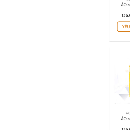
ÁO M
135
YÊU
ÁO
ÁO M
135