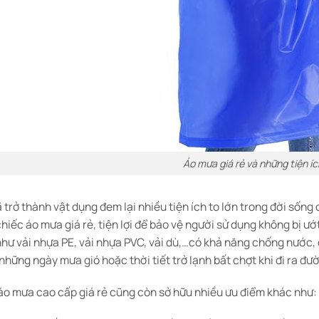
Áo mưa giá rẻ và những tiện íc
 trở thành vật dụng đem lại nhiều tiện ích to lớn trong đời sốn
iếc áo mưa giá rẻ, tiện lợi để bảo vệ người sử dụng không bị ướ
như vải nhựa PE, vải nhựa PVC, vải dù,…có khả năng chống nước
những ngày mưa gió hoặc thời tiết trở lạnh bất chợt khi đi ra đư
 áo mưa cao cấp giá rẻ cũng còn sở hữu nhiều ưu điểm khác như: