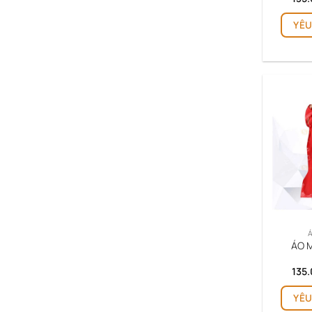
YÊU
ÁO M
135
YÊU