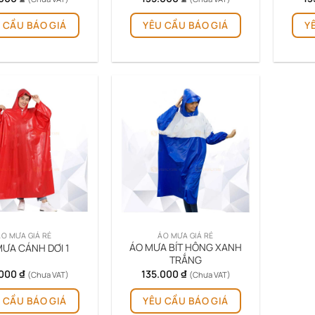
 CẦU BÁO GIÁ
YÊU CẦU BÁO GIÁ
Y
ÁO MƯA GIÁ RẺ
ÁO MƯA GIÁ RẺ
ÁO MƯA BÍT HÔNG XANH
ƯA CÁNH DƠI 1
TRẮNG
.000
₫
135.000
₫
(Chưa VAT)
(Chưa VAT)
 CẦU BÁO GIÁ
YÊU CẦU BÁO GIÁ