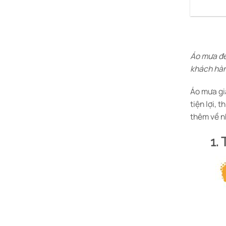
Áo mưa đe
khách hàn
Áo mưa gi
tiện lợi, 
thêm về n
1.