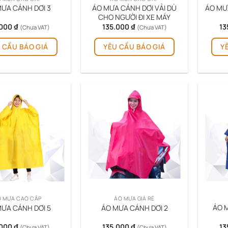
ÁO MƯA CÁNH DƠI VẢI DÙ
ƯA CÁNH DƠI 3
ÁO MƯ
CHO NGƯỜI ĐI XE MÁY
.000
₫
135.000
₫
13
(Chưa VAT)
(Chưa VAT)
 CẦU BÁO GIÁ
YÊU CẦU BÁO GIÁ
Y
 MƯA CAO CẤP
ÁO MƯA GIÁ RẺ
ÁO 
ƯA CÁNH DƠI 5
ÁO MƯA CÁNH DƠI 2
.000
₫
135.000
₫
13
(Chưa VAT)
(Chưa VAT)