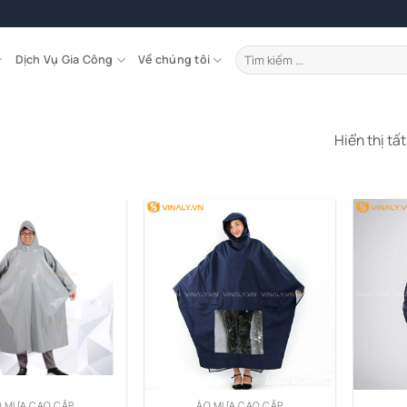
Tìm
Dịch Vụ Gia Công
Về chúng tôi
kiếm:
Hiển thị tấ
 MƯA CAO CẤP
ÁO MƯA CAO CẤP