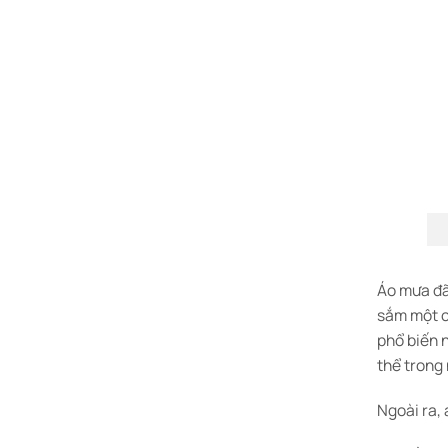
Áo mưa đã
sắm một ch
phổ biến 
thể trong 
Ngoài ra,