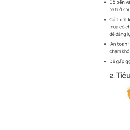
Độ bền và
mưa ở nhữ
Có thiết 
mưa có ch
dễ dàng l
An toàn:
chạm khô
Dễ gấp g
2. Tiê