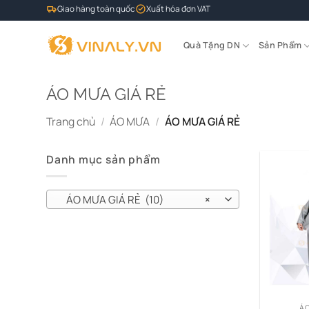
Bỏ
Giao hàng toàn quốc
Xuất hóa đơn VAT
qua
nội
Quà Tặng DN
Sản Phẩm
dung
ÁO MƯA GIÁ RẺ
Trang chủ
/
ÁO MƯA
/
ÁO MƯA GIÁ RẺ
Danh mục sản phẩm
ÁO MƯA GIÁ RẺ (10)
×
ÁO