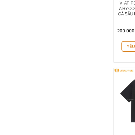
V-AT-P
AIRY CO
CÁ SẤU 
200.00
YÊU