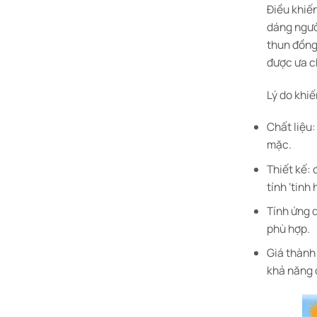
Điều khiế
dáng ngườ
thun đồng
được ưa c
Lý do khi
Chất liệu
mặc.
Thiết kế:
tính ‘tinh 
Tính ứng d
phù hợp.
Giá thành 
khả năng 