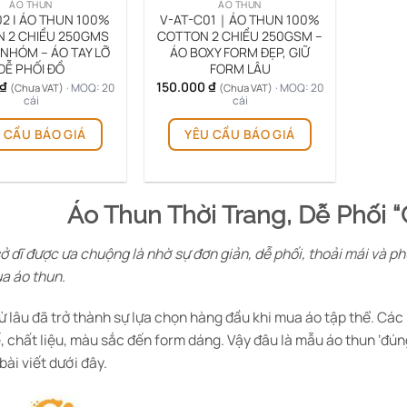
ÁO THUN
ÁO THUN
2 | ÁO THUN 100%
V-AT-C01｜ÁO THUN 100%
 2 CHIỀU 250GMS
COTTON 2 CHIỀU 250GSM –
NHÓM – ÁO TAY LỠ
ÁO BOXY FORM ĐẸP, GIỮ
DỄ PHỐI ĐỒ
FORM LÂU
₫
150.000
₫
· MOQ: 20
· MOQ: 20
(Chưa VAT)
(Chưa VAT)
cái
cái
 CẦU BÁO GIÁ
YÊU CẦU BÁO GIÁ
Áo Thun Thời Trang, Dễ Phối 
ở dĩ được ưa chuộng là nhờ sự đơn giản, dễ phối, thoải mái và p
ua áo thun.
ừ lâu đã trở thành sự lựa chọn hàng đầu khi mua áo tập thể. Các
ế, chất liệu, màu sắc đến form dáng. Vậy đâu là mẫu áo thun ‘đún
 bài viết dưới đây.