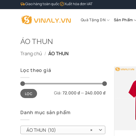
Bỏ
Giao hàng toàn quốc
Xuất hóa đơn VAT
qua
nội
Quà Tặng DN
Sản Phẩm
dung
ÁO THUN
Trang chủ
/
ÁO THUN
Lọc theo giá
Giá
Giá
Giá:
72.000 ₫
—
240.000 ₫
LỌC
tối
tối
thiểu
đa
Danh mục sản phẩm
ÁO THUN (10)
×