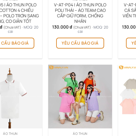
05 | ÁO THUN POLO
V-AT-P04 | ÁO THUN POLO
V-AT-
COTTON 4 CHIỀU
POLI THÁI – ÁO TEAM CAO
CÁ S
– POLO TRƠN SANG
CẤP GIỮ FORM, CHỐNG
VIỀN T
G, CO GIÃN TỐT
NHĂN
₫
130.000
₫
130.0
· MOQ: 20
· MOQ: 20
(Chưa VAT)
(Chưa VAT)
cái
cái
 CẦU BÁO GIÁ
YÊU CẦU BÁO GIÁ
Y
ÁO THUN
ÁO THUN