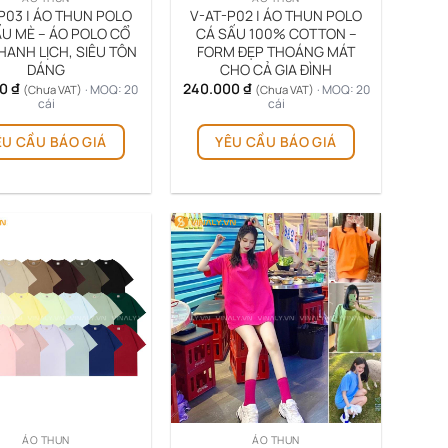
P03 | ÁO THUN POLO
V-AT-P02 | ÁO THUN POLO
ẤU MÈ – ÁO POLO CỔ
CÁ SẤU 100% COTTON –
HANH LỊCH, SIÊU TÔN
FORM ĐẸP THOÁNG MÁT
DÁNG
CHO CẢ GIA ĐÌNH
00
₫
240.000
₫
· MOQ: 20
· MOQ: 20
(Chưa VAT)
(Chưa VAT)
cái
cái
ÊU CẦU BÁO GIÁ
YÊU CẦU BÁO GIÁ
ÁO THUN
ÁO THUN