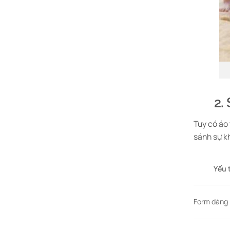
2.
Tuy có áo
sánh sự k
Yếu 
Form dáng