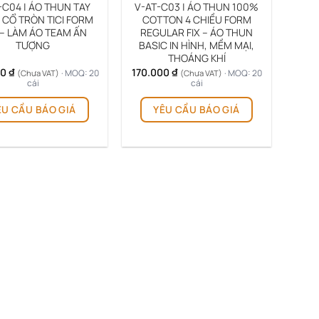
-C04 | ÁO THUN TAY
V-AT-C03 | ÁO THUN 100%
CỔ TRÒN TICI FORM
COTTON 4 CHIỀU FORM
 – LÀM ÁO TEAM ẤN
REGULAR FIX – ÁO THUN
TƯỢNG
BASIC IN HÌNH, MỀM MẠI,
THOÁNG KHÍ
00
₫
170.000
₫
· MOQ: 20
· MOQ: 20
(Chưa VAT)
(Chưa VAT)
cái
cái
ÊU CẦU BÁO GIÁ
YÊU CẦU BÁO GIÁ