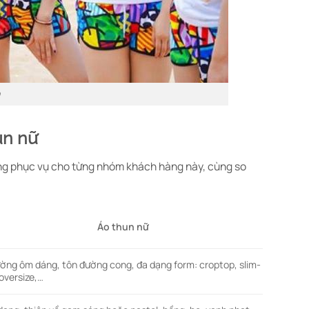
un nữ
êng phục vụ cho từng nhóm khách hàng này, cùng so
Áo thun nữ
ờng ôm dáng, tôn đường cong, đa dạng form: croptop, slim-
 oversize,…