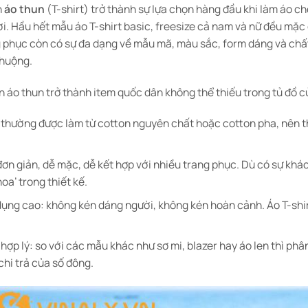
n
áo thun
(T-shirt) trở thành sự lựa chọn hàng đầu khi làm áo ch
i. Hầu hết mẫu áo T-shirt basic, freesize cả nam và nữ đều mặ
 phục còn có sự đa dạng về mẫu mã, màu sắc, form dáng và chất
huộng.
ến áo thun trở thành item quốc dân không thể thiếu trong tủ đồ c
: thường được làm từ cotton nguyên chất hoặc cotton pha, nên th
 đơn giản, dễ mặc, dễ kết hợp với nhiều trang phục. Dù có sự kh
hoa’ trong thiết kế.
ụng cao: không kén dáng người, không kén hoàn cảnh. Áo T-shirt d
hợp lý: so với các mẫu khác như sơ mi, blazer hay áo len thì phâ
chi trả của số đông.