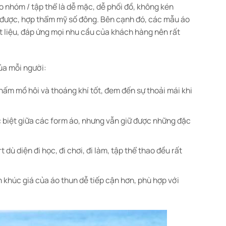
o nhóm / tập thể là dễ mặc, dễ phối đồ, không kén
c được, hợp thẩm mỹ số đông. Bên cạnh đó, các mẫu áo
 liệu, đáp ứng mọi nhu cầu của khách hàng nên rất
ủa mỗi người:
ấm mồ hôi và thoáng khí tốt, đem đến sự thoải mái khi
ác biệt giữa các form áo, nhưng vẫn giữ được những đặc
ù diện đi học, đi chơi, đi làm, tập thể thao đều rất
n khúc giá của áo thun dễ tiếp cận hơn, phù hợp với