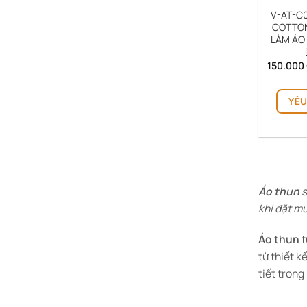
V-AT-C0
COTTON
LÀM ÁO 
150.000
YÊU
Áo thun
s
khi đặt m
Áo thun
t
từ thiết k
tiết trong