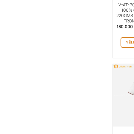
V-AT-P
100% 
220GMS 
TRỌN
180.000
YÊU