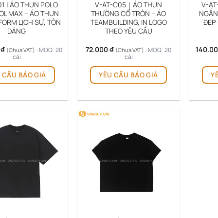
01 | ÁO THUN POLO
V-AT-C05｜ÁO THUN
V-AT
OL MAX – ÁO THUN
THƯỜNG CỔ TRÒN – ÁO
NGẮN 
FORM LỊCH SỰ, TÔN
TEAMBUILDING, IN LOGO
ĐẸP
DÁNG
THEO YÊU CẦU
0
₫
72.000
₫
140.0
· MOQ: 20
· MOQ: 20
(Chưa VAT)
(Chưa VAT)
cái
cái
 CẦU BÁO GIÁ
YÊU CẦU BÁO GIÁ
Y