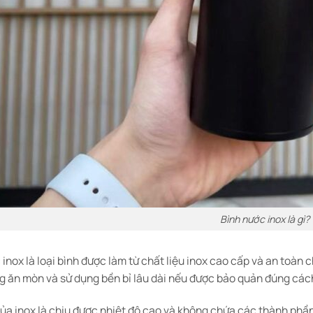
Bình nước inox là gì?
inox là loại bình được làm từ chất liệu inox cao cấp và an toàn
g ăn mòn và sử dụng bền bỉ lâu dài nếu được bảo quản đúng các
của inox là chịu được nhiệt độ cao và không chứa các thành ph