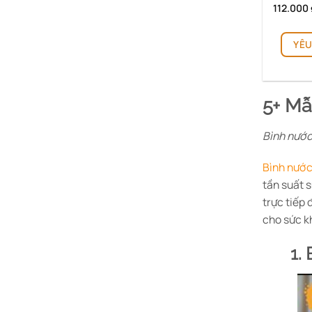
112.000
YÊU
5+ Mẫ
Bình nước
Bình nướ
tần suất 
trực tiếp
cho sức k
1.