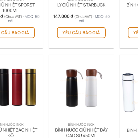
GIỮ NHIỆT SPORST
LY GIỮ NHIỆT STARBUCK
BÌNH
1000ML
0
₫
147.000
₫
· MOQ: 50
· MOQ: 50
(Chưa VAT)
(Chưa VAT)
cái
cái
 CẦU BÁO GIÁ
YÊU CẦU BÁO GIÁ
Y
ÌNH NƯỚC INOX
BÌNH NƯỚC INOX
Ữ NHIỆT BÁO NHIỆT
BÌNH NƯỚC GIỮ NHIỆT DÂY
BÌNH 
ĐỘ
CAO SU 450ML