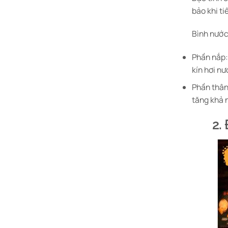
bảo khi ti
Bình nước
Phần nắp:
kín hơi nư
Phần thân
tăng khả n
2.