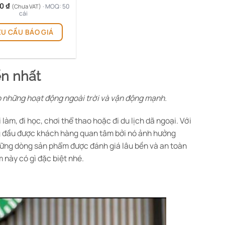
00
₫
· MOQ: 50
(Chưa VAT)
cái
Sản
ÊU CẦU BÁO GIÁ
phẩm
này
có
nhiều
ến nhất
biến
thể.
o những hoạt động ngoài trời và vận động mạnh.
Các
tùy
làm, đi học, chơi thể thao hoặc đi du lịch dã ngoại. Với
chọn
có
ng đầu được khách hàng quan tâm bởi nó ảnh hưởng
thể
hững dòng sản phẩm được đánh giá lâu bền và an toàn
được
này có gì đặc biệt nhé.
chọn
trên
trang
sản
phẩm