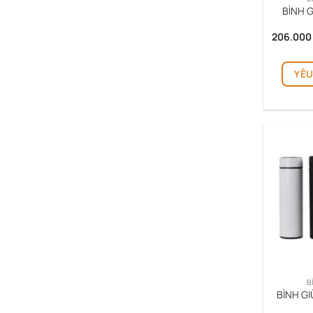
BÌNH 
206.00
YÊU
B
BÌNH GI