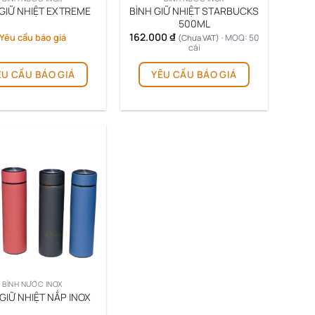
BÌNH GIỮ NHIỆT STARBUCKS
 GIỮ NHIỆT EXTREME
500ML
162.000
₫
Yêu cầu báo giá
· MOQ: 50
(Chưa VAT)
cái
ÊU CẦU BÁO GIÁ
YÊU CẦU BÁO GIÁ
BÌNH NƯỚC INOX
GIỮ NHIỆT NẮP INOX