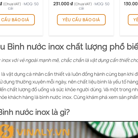
₫
231.000
₫
130.0
· MOQ: 50
· MOQ: 50
(Chưa VAT)
(Chưa VAT)
cái
cái
Sản
Sản
 CẦU BÁO GIÁ
YÊU CẦU BÁO GIÁ
Y
phẩm
phẩm
này
này
có
có
nhiều
nhiều
u Bình nước inox chất lượng phổ bi
biến
biến
thể.
thể.
 inox với vẻ ngoài mạnh mẽ, chắc chắn là vật dụng cần thiết ch
Các
Các
tùy
tùy
c
là vật dụng cá nhân cần thiết và luôn đồng hành cùng bạn khi đi 
chọn
chọn
có
có
sử dụng thường xuyên mỗi ngày, nên chất liệu bình là yếu tố hà
thể
thể
 đến chất lượng đồ uống và sức khỏe người dùng. Và một trong n
được
được
hỏe khách hàng là bình nước inox. Cùng khám phá xem sản phẩm 
chọn
chọn
trên
trên
 Bình nước inox là gì?
trang
trang
sản
sản
phẩm
phẩm