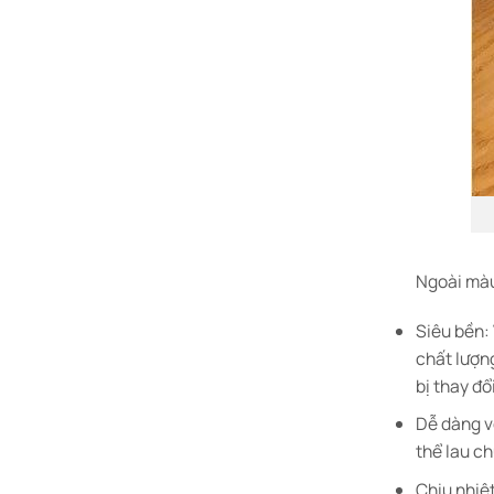
Ngoài màu
Siêu bền:
chất lượng
bị thay đổ
Dễ dàng vệ
thể lau ch
Chịu nhiệ