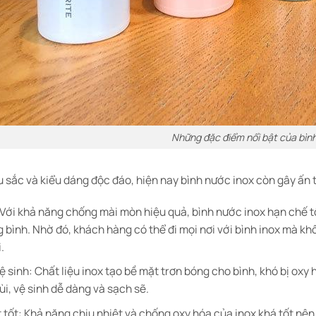
Những đặc điểm nổi bật của bìn
 sắc và kiểu dáng độc đáo, hiện nay bình nước inox còn gây ấn t
 Với khả năng chống mài mòn hiệu quả, bình nước inox hạn chế t
 bình. Nhờ đó, khách hàng có thể đi mọi nơi với bình inox mà kh
i.
 sinh: Chất liệu inox tạo bề mặt trơn bóng cho bình, khó bị oxy h
ùi, vệ sinh dễ dàng và sạch sẽ.
t tốt: Khả năng chịu nhiệt và chống oxy hóa của inox khá tốt n