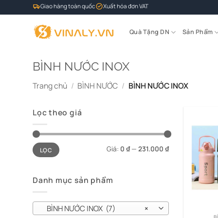
Bỏ
Giao hàng toàn quốc
Xuất hóa đơn VAT
qua
nội
Quà Tặng DN
Sản Phẩm
dung
BÌNH NƯỚC INOX
Trang chủ
/
BÌNH NƯỚC
/
BÌNH NƯỚC INOX
Lọc theo giá
Giá
Giá
Giá:
0 ₫
—
231.000 ₫
LỌC
tối
tối
thiểu
đa
Danh mục sản phẩm
BÌNH NƯỚC INOX (7)
×
B