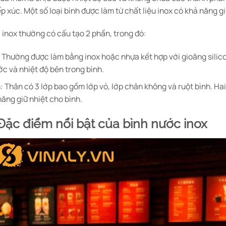
ếp xúc. Một số loại bình được làm từ chất liệu inox có khả năng g
 inox thường có cấu tạo 2 phần, trong đó:
 Thường được làm bằng inox hoặc nhựa kết hợp với gioăng silico
ớc và nhiệt độ bên trong bình.
: Thân có 3 lớp bao gồm lớp vỏ, lớp chân không và ruột bình. Ha
ăng giữ nhiệt cho bình.
 Đặc điểm nổi bật của bình nước inox