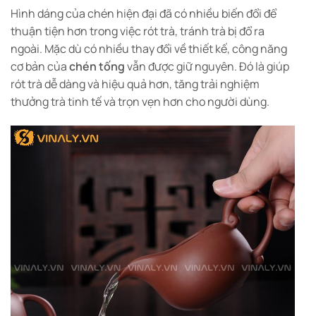
Hình dáng của chén hiện đại đã có nhiều biến đổi để
thuận tiện hơn trong việc rót trà, tránh trà bị đổ ra
ngoài. Mặc dù có nhiều thay đổi về thiết kế, công năng
cơ bản của
chén tống
vẫn được giữ nguyên. Đó là giúp
rót trà dễ dàng và hiệu quả hơn, tăng trải nghiệm
thưởng trà tinh tế và trọn vẹn hơn cho người dùng.