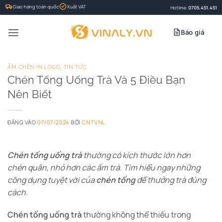
Bỏ
Giao hàng toàn quốc
Xuất VAT
Hotline:
0705.451.451
qua
nội
Báo giá
dung
ẤM CHÉN IN LOGO
,
TIN TỨC
Chén Tống Uống Trà Và 5 Điều Bạn
Nên Biết
ĐĂNG VÀO
07/07/2024
BỞI
CNTVNL
Chén tống
uống trà
thường có kích thước lớn hơn
chén quân, nhỏ hơn các ấm trà. Tìm hiểu ngay những
công dụng tuyệt vời của
chén tống
để thưởng trà đúng
cách.
Chén tống
uống trà
thường không thể thiếu trong