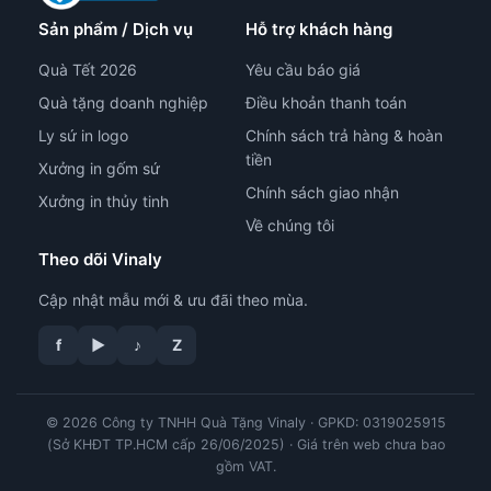
Sản phẩm / Dịch vụ
Hỗ trợ khách hàng
Quà Tết 2026
Yêu cầu báo giá
Quà tặng doanh nghiệp
Điều khoản thanh toán
Ly sứ in logo
Chính sách trả hàng & hoàn
tiền
Xưởng in gốm sứ
Chính sách giao nhận
Xưởng in thủy tinh
Về chúng tôi
Theo dõi Vinaly
Cập nhật mẫu mới & ưu đãi theo mùa.
f
▶
♪
Z
© 2026 Công ty TNHH Quà Tặng Vinaly · GPKD: 0319025915
tư vấn công nghệ in
(Sở KHĐT TP.HCM cấp 26/06/2025) · Giá trên web chưa bao
gồm VAT.