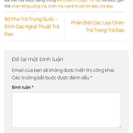
Bài viết này được đăng trong
Ấm Chén In Logo
,
Tin tức
và được gắn
thẻ
chén tống uống trà
,
chén trà
,
nghệ thuật trà đạo
,
trà đạo
.
Bộ Pha Trà Trung Quốc –
Phân Biệt Các Loại Chén
Đỉnh Cao Nghệ Thuật Trà
Trà Trong Trà Đạo
Đạo
Để lại một bình luận
Email của bạn sẽ không được hiển thị công khai.
Các trường bắt buộc được đánh dấu
*
Bình luận
*