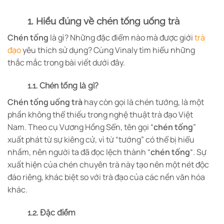
1. Hiểu đúng về chén tống uống trà
Chén tống
là gì? Những đặc điểm nào mà được giới
trà
đạo
yêu thích sử dụng? Cùng Vinaly tìm hiểu những
thắc mắc trong bài viết dưới đây.
1.1. Chén tống là gì?
Chén tống uống trà
hay còn gọi là chén tướng, là một
phần không thể thiếu trong nghệ thuật trà đạo Việt
Nam. Theo cụ Vương Hồng Sển, tên gọi “
chén tống
”
xuất phát từ sự kiêng cử, vì từ “tướng” có thể bị hiểu
nhầm, nên người ta đã đọc lệch thành “
chén tống
“. Sự
xuất hiện của chén chuyên trà này tạo nên một nét độc
đáo riêng, khác biệt so với trà đạo của các nền văn hóa
khác.
1.2. Đặc điểm