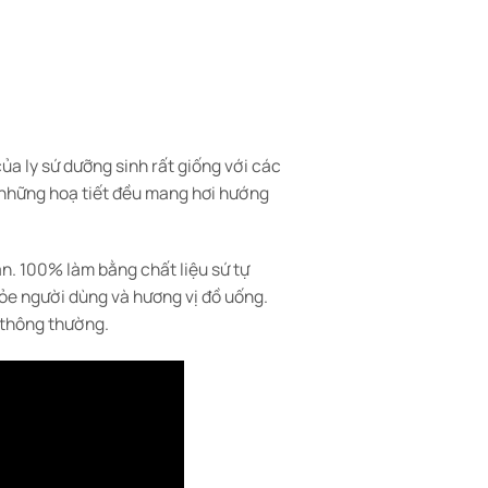
a ly sứ dưỡng sinh rất giống với các
ởi những hoạ tiết đều mang hơi hướng
àn. 100% làm bằng chất liệu sứ tự
ỏe người dùng và hương vị đồ uống.
t thông thường.