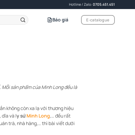
Hotline / Zalo:
0705.451.451
Báo giá
E-catalogue
tế. Mỗi sản phẩm của Minh Long đều là
ắn không còn xa lạ với thương hiệu
dĩa và l
y sứ
Minh Long
,… đều rất
n trà, nhà hàng,… thì bài viết dưới