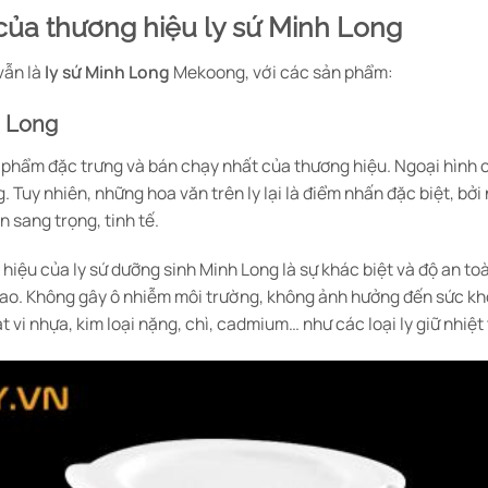
 của thương hiệu ly sứ Minh Long
vẫn là
ly sứ Minh Long
Mekoong, với các sản phẩm:
h Long
 phẩm đặc trưng và bán chạy nhất của thương hiệu. Ngoại hình củ
ng. Tuy nhiên, những hoa văn trên ly lại là điểm nhấn đặc biệt, b
 sang trọng, tinh tế.
hiệu của ly sứ dưỡng sinh Minh Long là sự khác biệt và độ an to
 cao. Không gây ô nhiễm môi trường, không ảnh hưởng đến sức kh
t vi nhựa, kim loại nặng, chì, cadmium… như các loại ly giữ nhiệ