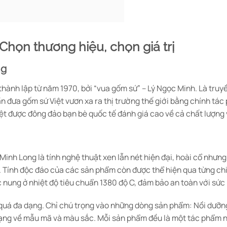
 Chọn thương hiệu, chọn giá trị
ng
hành lập từ năm 1970, bởi “vua gốm sứ” – Lý Ngọc Minh. Là tru
ần đưa gốm sứ Việt vươn xa ra thị trường thế giới bằng chính tá
iệt được đông đảo bạn bè quốc tế đánh giá cao về cả chất lượng 
nh Long là tính nghệ thuật xen lẫn nét hiện đại, hoài cổ nhưng
. Tính độc đáo của các sản phẩm còn được thể hiện qua từng chi
c nung ở nhiệt độ tiêu chuẩn 1380 độ C, đảm bảo an toàn với sức
uá đa dạng. Chỉ chú trọng vào những dòng sản phẩm: Nồi dưỡng 
dạng về mẫu mã và màu sắc. Mỗi sản phẩm đều là một tác phẩm ng