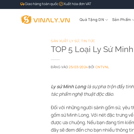
Bỏ
Giao hàng toàn quốc
Xuất hóa đơn VAT
qua
nội
Quà Tặng DN
Sản Phẩm
dung
SẢN XUẤT LY SỨ
,
TIN TỨC
TOP 5 Loại Ly Sứ Min
ĐĂNG VÀO
25/03/2024
BỞI
CNTVNL
Ly sứ Minh Long
là sự pha trộn đầy tin
tác phẩm nghệ thuật độc đáo.
Đối với những người sành gốm sứ, yêu t
gốm sứ Minh Long. Với nét đặc trưng về 
được ưa chuộng. Nếu bạn đang tìm ki
đây sẽ đem đến cho bạn nhiều thông tin