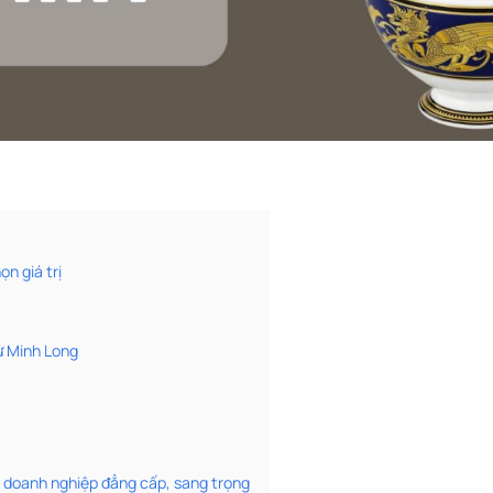
ọn giá trị
ứ Minh Long
g doanh nghiệp đẳng cấp, sang trọng