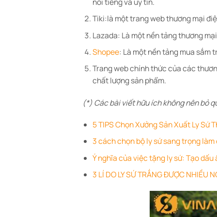
nổi tiếng và uy tín.
Tiki:là một trang web thương mại điệ
Lazada: Là một nền tảng thương mại 
Shopee
: Là một nền tảng mua sắm tr
Trang web chính thức của các thươn
chất lượng sản phẩm.
(*) Các bài viết hữu ích không nên bỏ q
5 TIPS Chọn Xưởng Sản Xuất Ly Sứ T
3 cách chọn bộ ly sứ sang trọng làm
Ý nghĩa của việc tặng ly sứ: Tạo dấu 
3 LÍ DO LY SỨ TRẮNG ĐƯỢC NHIỀU 