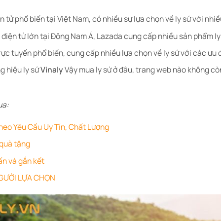
n tử phổ biến tại Việt Nam, có nhiều sự lựa chọn về ly sứ với nh
điện tử lớn tại Đông Nam Á, Lazada cung cấp nhiều sản phẩm ly 
ực tuyến phổ biến, cung cấp nhiều lựa chọn về ly sứ với các ưu 
g hiệu ly sứ
Vinaly
Vậy mua ly sứ ở đâu, trang web nào không còn
ua:
heo Yêu Cầu Uy Tín, Chất Lượng
 quà tặng
ấn và gắn kết
NGƯỜI LỰA CHỌN