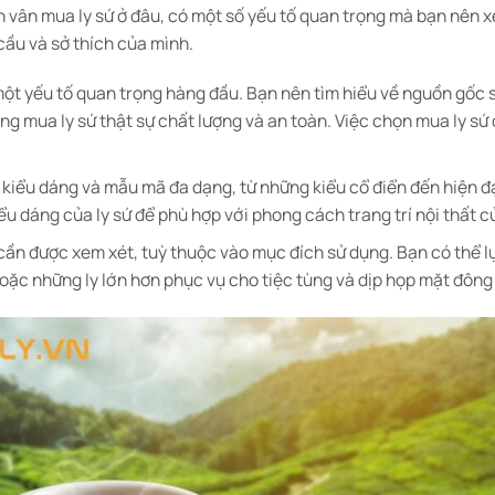
n vân mua ly sứ ở đâu, có một số yếu tố quan trọng mà bạn nên
ầu và sở thích của mình.
 một yếu tố quan trọng hàng đầu. Bạn nên tìm hiểu về nguồn gốc 
g mua ly sứ thật sự chất lượng và an toàn. Việc chọn mua ly sứ 
u kiểu dáng và mẫu mã đa dạng, từ những kiểu cổ điển đến hiện đ
ểu dáng của ly sứ để phù hợp với phong cách trang trí nội thất c
 cần được xem xét, tuỳ thuộc vào mục đích sử dụng. Bạn có thể l
oặc những ly lớn hơn phục vụ cho tiệc tùng và dịp họp mặt đông