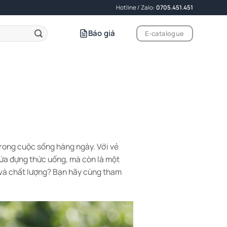
Hotline / Zalo:
0705.451.451
Báo giá
E-catalogue
trong cuộc sống hàng ngày. Với vẻ
chứa đựng thức uống, mà còn là một
n và chất lượng? Bạn hãy cùng tham