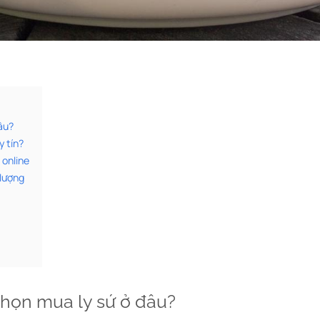
đâu?
y tín?
 online
 lượng
 chọn mua ly sứ ở đâu?