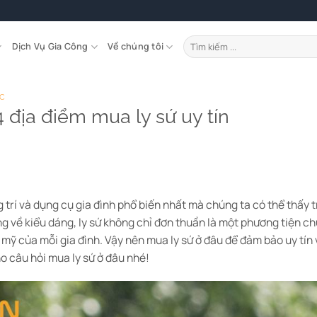
Tìm
Dịch Vụ Gia Công
Về chúng tôi
kiếm:
ỨC
 địa điểm mua ly sứ uy tín
 trí và dụng cụ gia đình phổ biến nhất mà chúng ta có thể thấy 
ạng về kiểu dáng, ly sứ không chỉ đơn thuần là một phương tiện 
 mỹ của mỗi gia đình. Vậy nên mua ly sứ ở đâu để đảm bảo uy tí
ho câu hỏi mua ly sứ ở đâu nhé!