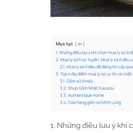
Mục lục
ẩn
1. Những điều lưu ý khi chọn mua ly sứ ở 
2. Mua ly sứ trực tuyến. Mua ly sứ ở đâu u
2.1. Mua ly sứ ở đâu để đáng tin cậy qua
3. Top 4 địa điểm mua ly sứ uy tín và chất
3.1. Gốm sứ Vinaly
3.2. Shop Gốm Nhật Fukurou
3.3. Authentique Home
3.4. Cửa hàng gốm sứ Minh Long
1. Những điều lưu ý khi