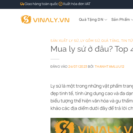
Bỏ
Giao hàng toàn quốc
Xuất hóa đơn VAT
qua
nội
Quà Tặng DN
Sản Phẩm
dung
SẢN XUẤT LY SỨ
,
LY GỐM SỨ
,
QUÀ TẶNG
,
TIN T
Mua ly sứ ở đâu? Top 4
ĐĂNG VÀO
24/07/2023
BỞI
THANHTAMLUU12
Ly sứ là một trong những vật phẩm trang
đẹp tinh tế, tính ứng dụng cao và đa d
biểu tượng thể hiện văn hóa và gu thẩm
khảo các địa diểm dưới đây để trả lời c