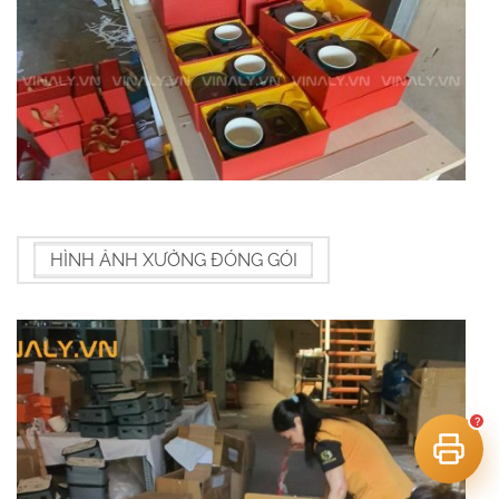
HÌNH ẢNH XƯỞNG ĐÓNG GÓI
tư vấn công nghệ in
?