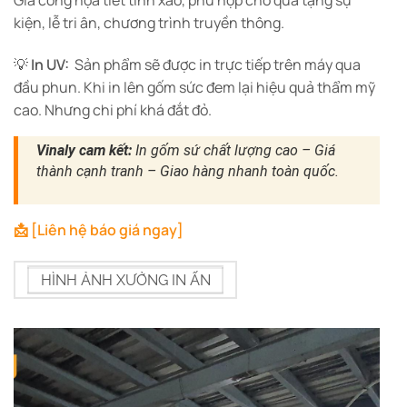
Gia công họa tiết tinh xảo, phù hợp cho quà tặng sự
kiện, lễ tri ân, chương trình truyền thông.
💡
In UV:
Sản phẩm sẽ được in trực tiếp trên máy qua
đầu phun. Khi in lên gốm sức đem lại hiệu quả thẩm mỹ
cao. Nhưng chi phí khá đắt đỏ.
Vinaly cam kết:
In gốm sứ chất lượng cao – Giá
thành cạnh tranh – Giao hàng nhanh toàn quốc.
📩 [Liên hệ báo giá ngay]
HÌNH ẢNH XƯỞNG IN ẤN