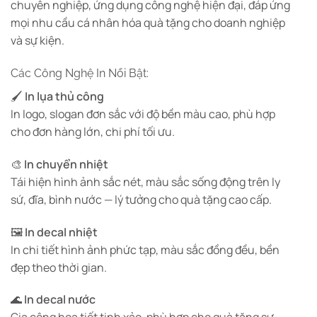
chuyên nghiệp, ứng dụng công nghệ hiện đại, đáp ứng
mọi nhu cầu cá nhân hóa quà tặng cho doanh nghiệp
và sự kiện.
Các Công Nghệ In Nổi Bật:
🖌️
In lụa thủ công
In logo, slogan đơn sắc với độ bền màu cao, phù hợp
cho đơn hàng lớn, chi phí tối ưu.
🎨
In chuyển nhiệt
Tái hiện hình ảnh sắc nét, màu sắc sống động trên ly
sứ, đĩa, bình nước — lý tưởng cho quà tặng cao cấp.
🖼️
In decal nhiệt
In chi tiết hình ảnh phức tạp, màu sắc đồng đều, bền
đẹp theo thời gian.
🌊
In decal nước