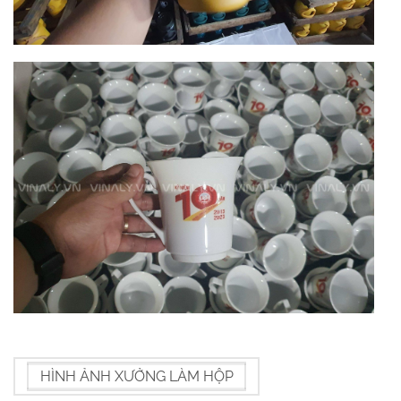
HÌNH ẢNH XƯỞNG LÀM HỘP