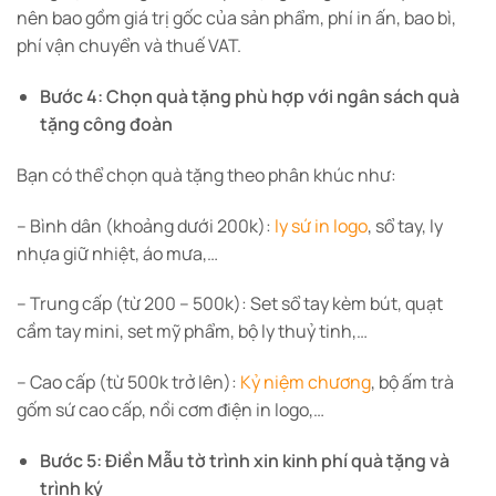
nên bao gồm giá trị gốc của sản phẩm, phí in ấn, bao bì,
phí vận chuyển và thuế VAT.
Bước 4: Chọn quà tặng phù hợp với ngân sách quà
tặng công đoàn
Bạn có thể chọn quà tặng theo phân khúc như:
– Bình dân (khoảng dưới 200k):
ly sứ in logo
, sổ tay, ly
nhựa giữ nhiệt, áo mưa,…
– Trung cấp (từ 200 – 500k): Set sổ tay kèm bút, quạt
cầm tay mini, set mỹ phẩm, bộ ly thuỷ tinh,…
– Cao cấp (từ 500k trở lên):
Kỷ niệm chương
, bộ ấm trà
gốm sứ cao cấp, nồi cơm điện in logo,…
Bước 5: Điền Mẫu tờ trình xin kinh phí quà tặng và
trình ký