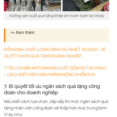
Xưởng sản xuất quà tặng khép kín hoàn toàn tại Vinaly
>> Xem thêm:
KIỂM ĐỊNH CHẤT LƯỢNG BÌNH GIỮ NHIỆT IN LOGO – BÍ
QUYẾT CHỌN QUÀ TẶNG DOANH NGHIỆP
7 TIÊU CHUẨN AN TOÀN SẢN XUẤT GỐM SỨ TẠI VINALY
– CÁCH BIẾT DIỆN SẢN PHẨM KHÔNG NHIỄM CHÌ
7. Bí quyết tối ưu ngân sách quà tặng công
đoàn cho doanh nghiệp
Nếu biết cách lựa chọn, sắp xếp thì mức ngân sách quà
tặng nhân viên công đoàn sẽ thấp hơn mức trung bình.
Ví dụ như: