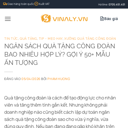
Bỏ
Giao hàng toàn quốc
Xuất VAT
Hotline:
0705.451.451
qua
nội
Báo giá
dung
TIN TỨC
,
QUÀ TẶNG
,
TIP - MẸO HAY
,
XƯỞNG QUÀ TẶNG CÔNG ĐOÀN
NGÂN SÁCH QUÀ TẶNG CÔNG ĐOÀN
BAO NHIÊU HỢP LÝ? GỢI Ý 50+ MẪU
ẤN TƯỢNG
ĐĂNG VÀO
05/04/2026
BỞI
PHAM HUONG
Quà tặng công đoàn là cách để tạo động lực cho nhân
viên và tăng thêm tính gắn kết. Nhưng không phải
doanh nghiệp nào cũng biết cách lập dự toán ngân
sách quà tặng công đoàn sao cho vừa ý nghĩa, vừa
đúng quy định. Nếu bạn đang đang gặp khó khăn trên