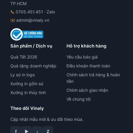
TP.HCM
📞
0705.451.451
· Zalo
✉️
admin@vinaly.vn
Sản phẩm / Dịch vụ
Hỗ trợ khách hàng
Quà Tết 2026
Yêu cầu báo giá
Quà tặng doanh nghiệp
Điều khoản thanh toán
Ly sứ in logo
Chính sách trả hàng & hoàn
tiền
Xưởng in gốm sứ
Chính sách giao nhận
Xưởng in thủy tinh
Về chúng tôi
Theo dõi Vinaly
Cập nhật mẫu mới & ưu đãi theo mùa.
f
▶
♪
Z