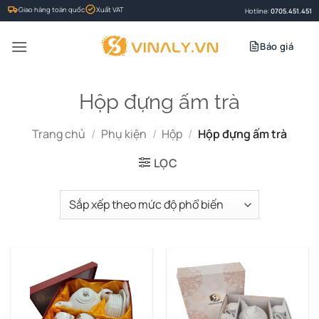
Bỏ
Giao hàng toàn quốc
Xuất VAT
Hotline:
0705.451.451
qua
nội
Báo giá
dung
Hộp đựng ấm trà
Trang chủ
/
Phụ kiện
/
Hộp
/
Hộp đựng ấm trà
LỌC