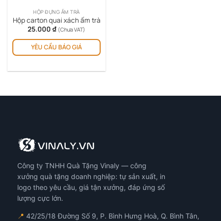
HỘP ĐỰNG ẤM TRÀ
Hộp carton quai xách ấm trà
25.000
₫
(Chưa VAT)
YÊU CẦU BÁO GIÁ
Công ty TNHH Quà Tặng Vinaly — công
xưởng quà tặng doanh nghiệp: tự sản xuất, in
logo theo yêu cầu, giá tận xưởng, đáp ứng số
lượng cực lớn.
📍
42/25/18 Đường Số 9, P. Bình Hưng Hoà, Q. Bình Tân,