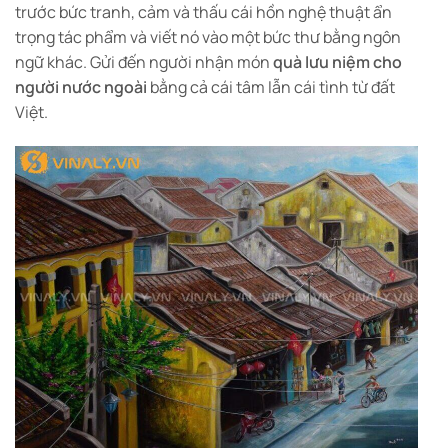
trước bức tranh, cảm và thấu cái hồn nghệ thuật ẩn
trọng tác phẩm và viết nó vào một bức thư bằng ngôn
ngữ khác. Gửi đến người nhận món
quà lưu niệm cho
người nước ngoài
bằng cả cái tâm lẫn cái tình từ đất
Việt.