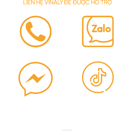
LIÊN HỆ VINALY ĐỂ ĐƯỢC HỖ TRỢ