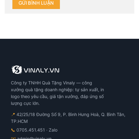
Công ty TNHH Quà Tặng Vinaly — công
xưởng quà tặng doanh nghiệp: tự sản xuất, in
logo theo yêu cầu, giá tận xưởng, đáp ứng số
lượng cực lớn.
📍
42/25/18 Đường Số 9, P. Bình Hưng Hoà, Q. Bình Tân,
TP.HCM
📞
0705.451.451
· Zalo
✉️
admin@vinaly.vn