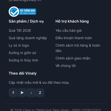
Sản phẩm / Dịch vụ
Hỗ trợ khách hàng
Quà Tết 2026
Yêu cầu báo giá
Quà tặng doanh nghiệp
Điều khoản thanh toán
Ly sứ in logo
Chính sách trả hàng & hoàn
tiền
Xưởng in gốm sứ
Chính sách giao nhận
Xưởng in thủy tinh
Về chúng tôi
Theo dõi Vinaly
Cập nhật mẫu mới & ưu đãi theo mùa.
f
▶
♪
Z
© 2026 Công ty TNHH Quà Tặng Vinaly · GPKD: 0319025915