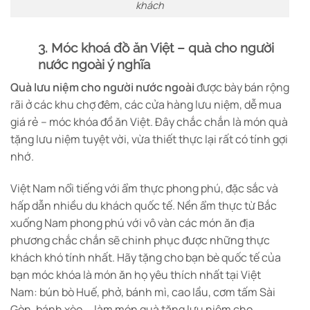
khách
3. Móc khoá đồ ăn Việt – quà cho người
nước ngoài ý nghĩa
Quà lưu niệm cho người nước ngoài
được bày bán rộng
rãi ở các khu chợ đêm, các cửa hàng lưu niệm, dễ mua
giá rẻ – móc khóa đồ ăn Việt. Đây chắc chắn là món quà
tặng lưu niệm tuyệt vời, vừa thiết thực lại rất có tính gợi
nhớ.
Việt Nam nổi tiếng với ẩm thực phong phú, đặc sắc và
hấp dẫn nhiều du khách quốc tế. Nền ẩm thực từ Bắc
xuống Nam phong phú với vô vàn các món ăn địa
phương chắc chắn sẽ chinh phục được những thực
khách khó tính nhất. Hãy tặng cho bạn bè quốc tế của
bạn móc khóa là món ăn họ yêu thích nhất tại Việt
Nam: bún bò Huế, phở, bánh mì, cao lầu, cơm tấm Sài
Gòn, bánh xèo,… làm món quà tặng lưu niệm cho