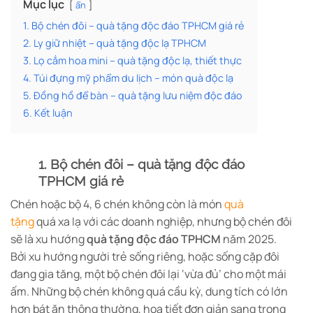
Mục lục
ẩn
1. Bộ chén đôi – quà tặng độc đáo TPHCM giá rẻ
2. Ly giữ nhiệt – quà tặng độc lạ TPHCM
3. Lọ cắm hoa mini – quà tặng độc lạ, thiết thực
4. Túi đựng mỹ phẩm du lịch – món quà độc lạ
5. Đồng hồ để bàn – quà tặng lưu niệm độc đáo
6. Kết luận
1. Bộ chén đôi – quà tặng độc đáo
TPHCM giá rẻ
Chén hoặc bộ 4, 6 chén không còn là món
quà
tặng
quá xa lạ với các doanh nghiệp, nhưng bộ chén đôi
sẽ là xu hướng
quà tặng độc đáo TPHCM
năm 2025.
Bởi xu hướng người trẻ sống riêng, hoặc sống cặp đôi
đang gia tăng, một bộ chén đôi lại ‘vừa đủ’ cho một mái
ấm. Những bộ chén không quá cầu kỳ, dung tích có lớn
hơn bát ăn thông thường, hoạ tiết đơn giản sang trọng