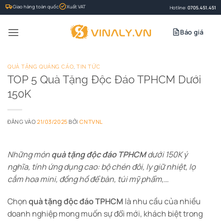
Bỏ
Giao hàng toàn quốc
Xuất VAT
Hotline:
0705.451.451
qua
nội
Báo giá
dung
QUÀ TẶNG QUẢNG CÁO
,
TIN TỨC
TOP 5 Quà Tặng Độc Đáo TPHCM Dưới
150K
ĐĂNG VÀO
21/03/2025
BỞI
CNTVNL
Những món
quà tặng độc đáo TPHCM
dưới 150K ý
nghĩa, tính ứng dụng cao: bộ chén đôi, ly giữ nhiệt, lọ
cắm hoa mini, đồng hồ để bàn, túi mỹ phẩm,…
Chọn
quà tặng độc đáo TPHCM
là nhu cầu của nhiều
doanh nghiệp mong muốn sự đổi mới, khách biệt trong