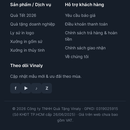
Sản phẩm / Dịch vụ
Hỗ trợ khách hàng
Quà Tết 2026
Yêu cầu báo giá
Quà tặng doanh nghiệp
Điều khoản thanh toán
Ly sứ in logo
Chính sách trả hàng & hoàn
tiền
Xưởng in gốm sứ
Chính sách giao nhận
Xưởng in thủy tinh
Về chúng tôi
Theo dõi Vinaly
Cập nhật mẫu mới & ưu đãi theo mùa.
f
▶
♪
Z
© 2026 Công ty TNHH Quà Tặng Vinaly · GPKD: 0319025915
tư vấn công nghệ in
(Sở KHĐT TP.HCM cấp 26/06/2025) · Giá trên web chưa bao
gồm VAT.