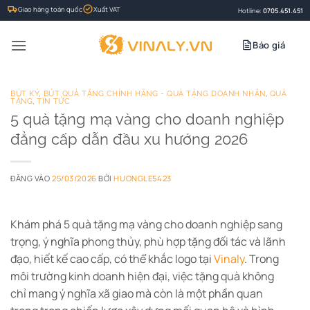
Bỏ
Giao hàng toàn quốc
Xuất VAT
Hotline:
0705.451.451
qua
nội
Báo giá
dung
BÚT KÝ
,
BÚT QUÀ TẶNG CHÍNH HÃNG - QUÀ TẶNG DOANH NHÂN
,
QUÀ
TẶNG
,
TIN TỨC
5 quà tặng mạ vàng cho doanh nghiệp
đẳng cấp dẫn đầu xu hướng 2026
ĐĂNG VÀO
25/03/2026
BỞI
HUONGLE5423
Khám phá 5 quà tặng mạ vàng cho doanh nghiệp sang
trọng, ý nghĩa phong thủy, phù hợp tặng đối tác và lãnh
đạo, hiết kế cao cấp, có thể khắc logo tại
Vinaly
.
Trong
môi trường kinh doanh hiện đại, việc tặng quà không
chỉ mang ý nghĩa xã giao mà còn là một phần quan