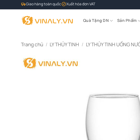
Bỏ
Giao hàng toàn quốc
Xuất hóa đơn VAT
qua
nội
Quà Tặng DN
Sản Phẩm
dung
Trang chủ
/
LY THỦY TINH
/
LY THỦY TINH UỐNG NƯ