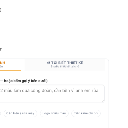
)
m
mm
ANH
🎨 TÔI BIẾT THIẾT KẾ
bản
Studio thiết kế tại chỗ
 — hoặc bấm gợi ý bên dưới)
Cần bền / rửa máy
Logo nhiều màu
Tiết kiệm chi phí