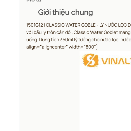
Giới thiệu chung
1501G12 | CLASSIC WATER GOBLE - LY NƯỚC LỌC ĐẸ
với bầu ly tròn cân đối, Classic Water Goblet mang 
uống. Dung tích 350ml lý tưởng cho nước lọc, nước 
align="aligncenter" width="800"]