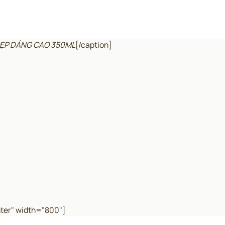
 ĐẸP DÁNG CAO 350ML
[/caption]
ter" width="800"]