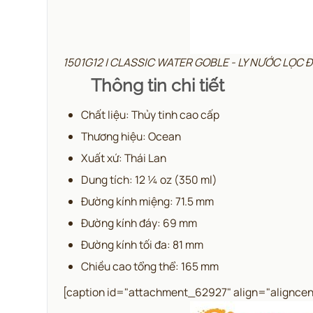
1501G12 | CLASSIC WATER GOBLE - LY NƯỚC LỌC
Thông tin chi tiết
Chất liệu: Thủy tinh cao cấp
Thương hiệu: Ocean
Xuất xứ: Thái Lan
Dung tích: 12 ¼ oz (350 ml)
Đường kính miệng: 71.5 mm
Đường kính đáy: 69 mm
Đường kính tối đa: 81 mm
Chiều cao tổng thể: 165 mm
[caption id="attachment_62927" align="aligncen