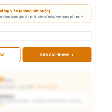
Tải logo lên (không bắt buộc)
 trắng, canh giữa lên phôi, đếm số màu. Xem trước bên trái ↖
 BG
BÁO GIÁ NHANH →
00
₫/cái
ng nguyên) · giá chuẩn ·
xem cấu thành
t kiểu in
i ý) và/hoặc tải logo — hệ thống tự đề xuất kiểu in phù hợp,
thật →