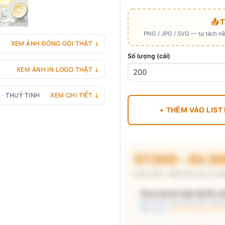
📤 
PNG / JPG / SVG — tự tách nền
XEM ẢNH ĐÓNG GÓI THẬT ↓
Số lượng (cái)
XEM ẢNH IN LOGO THẬT ↓
 · THUỶ TINH
XEM CHI TIẾT ↓
+ THÊM VÀO LIST
57.500 – 62.3
Chưa VAT · MOQ 96 cái (2 thù
Chưa đủ dữ kiện để đề xuấ
Mô tả nhu cầu (hoặc bấm chip gợ
kèm lý do.
Xem mẫu logo đã in 