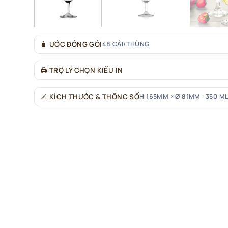
🧳
ƯỚC ĐÓNG GÓI
48 CÁI/THÙNG
🖨
TRỢ LÝ CHỌN KIỂU IN
📐
KÍCH THƯỚC & THÔNG SỐ
H 165MM × Ø 81MM · 350 ML