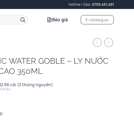
Hotline / Zalo:
0705.451.451
Báo giá
E-catalogue
SIC WATER GOBLE – LY NƯỚC
CAO 350ML
Q 96 cái (2 thùng nguyên)
t khấu
ấp