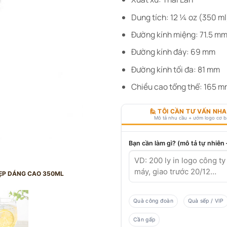
Dung tích: 12 ¼ oz (350 ml
Đường kính miệng: 71.5 m
Đường kính đáy: 69 mm
Đường kính tối đa: 81 mm
Chiều cao tổng thể: 165 
🙋 TÔI CẦN TƯ VẤN NH
Mô tả nhu cầu + ướm logo cơ 
Bạn cần làm gì? (mô tả tự nhiên
ĐẸP DÁNG CAO 350ML
Quà công đoàn
Quà sếp / VIP
Cần gấp