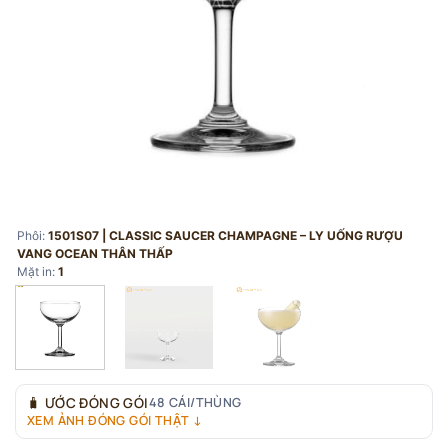
Phôi:
1501S07 | CLASSIC SAUCER CHAMPAGNE – LY UỐNG RƯỢU
VANG OCEAN THÂN THẤP
Mặt in:
1
🧳
ƯỚC ĐÓNG GÓI
48 CÁI/THÙNG
XEM ẢNH ĐÓNG GÓI THẬT ↓