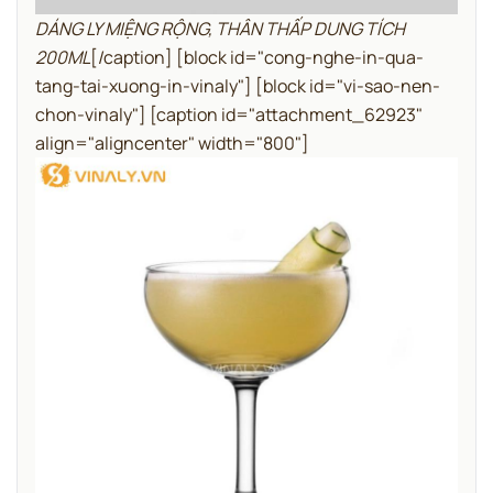
DÁNG LY MIỆNG RỘNG, THÂN THẤP DUNG TÍCH
200ML
[/caption]
[block id="cong-nghe-in-qua-
tang-tai-xuong-in-vinaly"]
[block id="vi-sao-nen-
chon-vinaly"]
[caption id="attachment_62923"
align="aligncenter" width="800"]