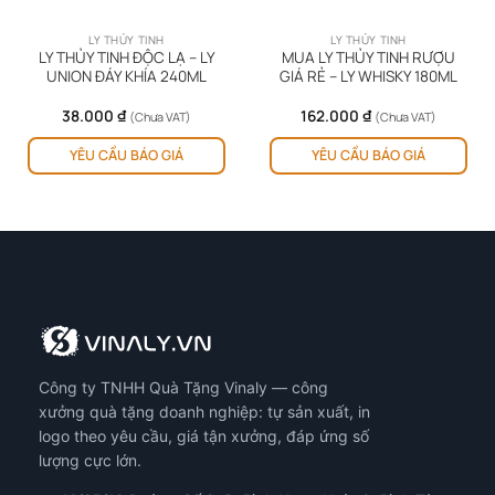
LY THỦY TINH
LY THỦY TINH
LY THỦY TINH ĐỘC LẠ – LY
MUA LY THỦY TINH RƯỢU
UNION ĐÁY KHÍA 240ML
GIÁ RẺ – LY WHISKY 180ML
38.000
₫
162.000
₫
(Chưa VAT)
(Chưa VAT)
YÊU CẦU BÁO GIÁ
YÊU CẦU BÁO GIÁ
Công ty TNHH Quà Tặng Vinaly — công
xưởng quà tặng doanh nghiệp: tự sản xuất, in
logo theo yêu cầu, giá tận xưởng, đáp ứng số
lượng cực lớn.