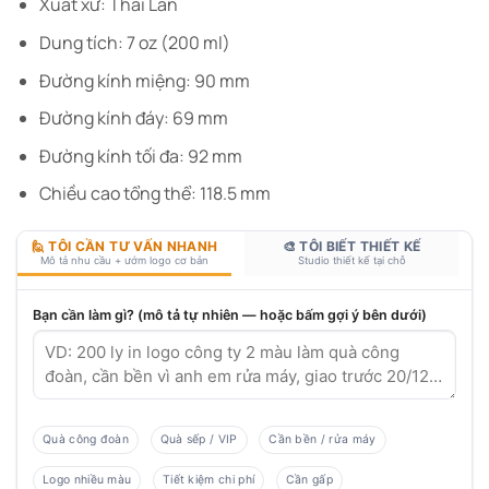
Xuất xứ: Thái Lan
Dung tích: 7 oz (200 ml)
Đường kính miệng: 90 mm
Đường kính đáy: 69 mm
Đường kính tối đa: 92 mm
Chiều cao tổng thể: 118.5 mm
🙋 TÔI CẦN TƯ VẤN NHANH
🎨 TÔI BIẾT THIẾT KẾ
Mô tả nhu cầu + ướm logo cơ bản
Studio thiết kế tại chỗ
Bạn cần làm gì? (mô tả tự nhiên — hoặc bấm gợi ý bên dưới)
Quà công đoàn
Quà sếp / VIP
Cần bền / rửa máy
Logo nhiều màu
Tiết kiệm chi phí
Cần gấp