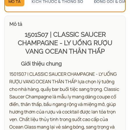
MÔ TẢ
KÍCH THƯỚC & THÔNG SỐ
ĐÓNG GÓI & GIAO
Mô tả
1501S07 | CLASSIC SAUCER
CHAMPAGNE - LY UỐNG RƯỢU
VANG OCEAN THÂN THẤP
Giới thiệu chung
1501S07 | CLASSIC SAUCER CHAMPAGNE - LY UỐNG
RƯỢU VANG OCEAN THÂN THẤP lựa chọn lý tưởng
cho nhà hàng, quầy bar buổi tiệc sang trọng.
Classic
Saucer Champagne là mẫu ly mang dáng coupe cổ
điển, thân thấp, bầu ngang rộng và miệng mở, giúp
hương thơm của rượu và cocktail được lan tỏa trọn
vẹn.
Chất liệu thủy tinh trong suốt cao cấp của
Ocean Glass mang lại vẻ sáng bóng, sang trọng và