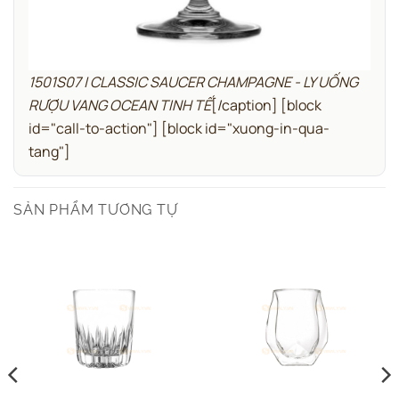
1501S07 | CLASSIC SAUCER CHAMPAGNE - LY UỐNG
RƯỢU VANG OCEAN TINH TẾ
[/caption]
[block
id="call-to-action"]
[block id="xuong-in-qua-
tang"]
SẢN PHẨM TƯƠNG TỰ