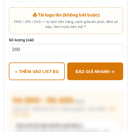
📤 Tải logo lên (không bắt buộc)
PNG / JPG / SVG — tự tách nền trắng, canh giữa lên phôi, đếm số
màu. Xem trước bên trái ↖
Số lượng (cái)
+ THÊM VÀO LIST BG
BÁO GIÁ NHANH →
54.000 – 58.400
₫/cái
Chưa VAT · MOQ 96 cái (2 thùng nguyên) · giá chuẩn ·
xem
cấu thành
Chưa đủ dữ kiện để đề xuất kiểu in
Mô tả nhu cầu (hoặc bấm chip gợi ý) và/hoặc tải logo — hệ