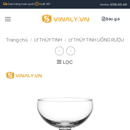
Bỏ
Giao hàng toàn quốc
Xuất VAT
Hotline:
0705.451.451
qua
nội
Báo giá
dung
Trang chủ
/
LY THỦY TINH
/
LY THỦY TINH UỐNG RƯỢU
LỌC