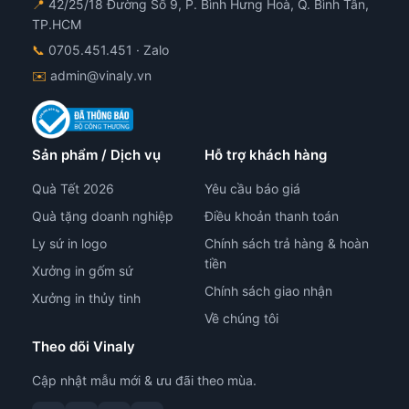
📍
42/25/18 Đường Số 9, P. Bình Hưng Hoà, Q. Bình Tân,
TP.HCM
📞
0705.451.451
· Zalo
✉️
admin@vinaly.vn
Sản phẩm / Dịch vụ
Hỗ trợ khách hàng
Quà Tết 2026
Yêu cầu báo giá
Quà tặng doanh nghiệp
Điều khoản thanh toán
Ly sứ in logo
Chính sách trả hàng & hoàn
tiền
Xưởng in gốm sứ
Chính sách giao nhận
Xưởng in thủy tinh
Về chúng tôi
Theo dõi Vinaly
Cập nhật mẫu mới & ưu đãi theo mùa.
tư vấn công nghệ in