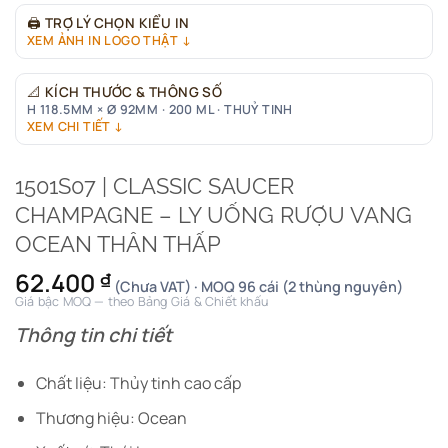
🖨
TRỢ LÝ CHỌN KIỂU IN
XEM ẢNH IN LOGO THẬT ↓
📐
KÍCH THƯỚC & THÔNG SỐ
H 118.5MM × Ø 92MM · 200 ML · THUỶ TINH
XEM CHI TIẾT ↓
1501S07 | CLASSIC SAUCER
CHAMPAGNE – LY UỐNG RƯỢU VANG
OCEAN THÂN THẤP
62.400
₫
(Chưa VAT) · MOQ 96 cái (2 thùng nguyên)
Giá bậc MOQ — theo Bảng Giá & Chiết khấu
Thông tin chi tiết
Chất liệu: Thủy tinh cao cấp
Thương hiệu: Ocean