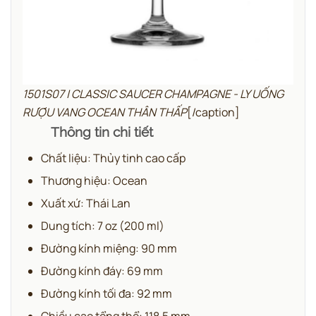
1501S07 | CLASSIC SAUCER CHAMPAGNE - LY UỐNG
RƯỢU VANG OCEAN THÂN THẤP
[/caption]
Thông tin chi tiết
Chất liệu: Thủy tinh cao cấp
Thương hiệu: Ocean
Xuất xứ: Thái Lan
Dung tích: 7 oz (200 ml)
Đường kính miệng: 90 mm
Đường kính đáy: 69 mm
Đường kính tối đa: 92 mm
Chiều cao tổng thể: 118.5 mm