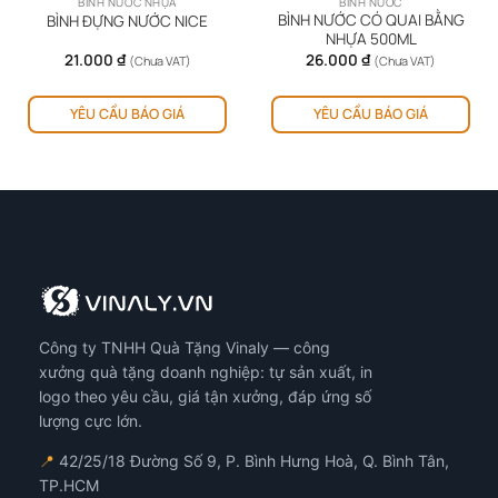
BÌNH NƯỚC NHỰA
BÌNH NƯỚC
BÌNH NƯỚC CÓ QUAI BẰNG
BÌNH ĐỰNG NƯỚC NICE
NHỰA 500ML
21.000
₫
26.000
₫
(Chưa VAT)
(Chưa VAT)
Sản
YÊU CẦU BÁO GIÁ
YÊU CẦU BÁO GIÁ
ph
này
có
nhi
biế
thể.
Cá
tùy
chọ
có
Công ty TNHH Quà Tặng Vinaly — công
thể
đượ
xưởng quà tặng doanh nghiệp: tự sản xuất, in
chọ
logo theo yêu cầu, giá tận xưởng, đáp ứng số
trê
lượng cực lớn.
tra
📍
42/25/18 Đường Số 9, P. Bình Hưng Hoà, Q. Bình Tân,
sản
TP.HCM
ph