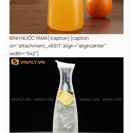
BÌNH NƯỚC YAMA[/caption] [caption
id="attachment_46611" align="aligncenter"
width="542"]