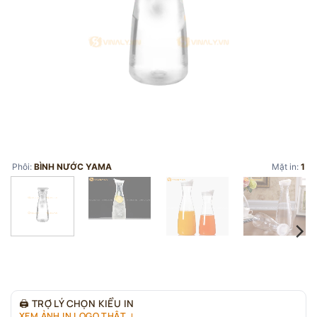
Phôi:
BÌNH NƯỚC YAMA
Mặt in:
1
🖨
TRỢ LÝ CHỌN KIỂU IN
XEM ẢNH IN LOGO THẬT ↓