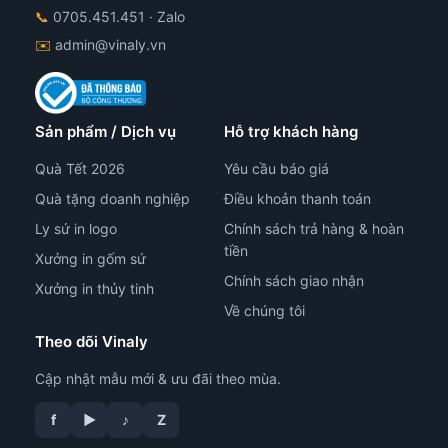
📞
0705.451.451
· Zalo
✉️
admin@vinaly.vn
Sản phẩm / Dịch vụ
Hỗ trợ khách hàng
Quà Tết 2026
Yêu cầu báo giá
Quà tặng doanh nghiệp
Điều khoản thanh toán
Ly sứ in logo
Chính sách trả hàng & hoàn
tiền
Xưởng in gốm sứ
Chính sách giao nhận
Xưởng in thủy tinh
Về chúng tôi
Theo dõi Vinaly
Cập nhật mẫu mới & ưu đãi theo mùa.
f
▶
♪
Z