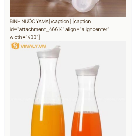
BÌNH NƯỚC YAMA[/caption] [caption
id="attachment_46614" align="aligncenter"
width="400"]