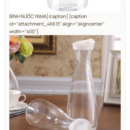
BÌNH NƯỚC YAMA[/caption] [caption
id="attachment_46613" align="aligncenter"
width="400"]