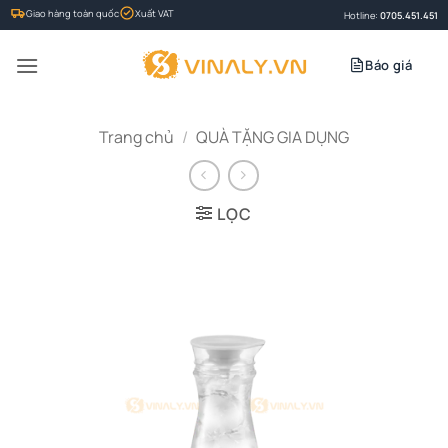
Bỏ
Giao hàng toàn quốc
Xuất VAT
Hotline:
0705.451.451
qua
nội
Báo giá
dung
Trang chủ
/
QUÀ TẶNG GIA DỤNG
LỌC