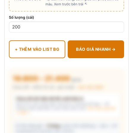
màu. Xem trước bên trái ↖
Số lượng (cái)
+ THÊM VÀO LIST BG
BÁO GIÁ NHANH →
19.800 – 21.400
₫/cái
Chưa VAT · MOQ 50 cái · giá chuẩn ·
xem cấu thành
Chưa đủ dữ kiện để đề xuất kiểu in
Mô tả nhu cầu (hoặc bấm chip gợi ý) và/hoặc tải logo — hệ
thống tự đề xuất kiểu in phù hợp, kèm lý do.
Xem mẫu logo đã
in thật →
📦 Ước đóng gói: ~
5 thùng
carton (45 cái/thùng — ước) — hỗ
trợ phòng thu mua làm việc với kho.