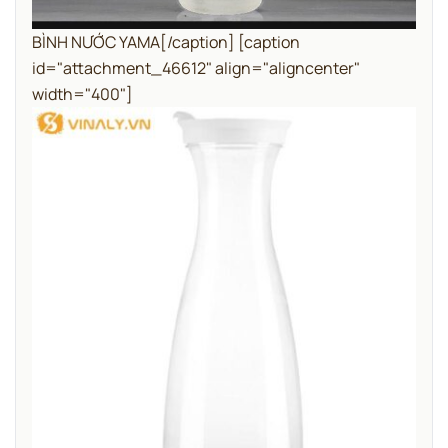
BÌNH NƯỚC YAMA[/caption] [caption
id="attachment_46612" align="aligncenter"
width="400"]