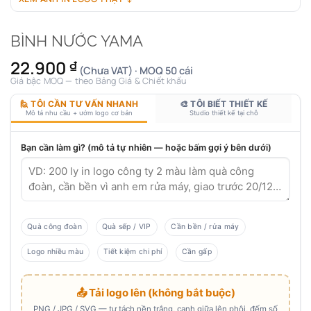
BÌNH NƯỚC YAMA
22.900
₫
(Chưa VAT) · MOQ 50 cái
Giá bậc MOQ — theo Bảng Giá & Chiết khấu
🙋 TÔI CẦN TƯ VẤN NHANH
🎨 TÔI BIẾT THIẾT KẾ
Mô tả nhu cầu + ướm logo cơ bản
Studio thiết kế tại chỗ
Bạn cần làm gì? (mô tả tự nhiên — hoặc bấm gợi ý bên dưới)
Quà công đoàn
Quà sếp / VIP
Cần bền / rửa máy
Logo nhiều màu
Tiết kiệm chi phí
Cần gấp
📤 Tải logo lên (không bắt buộc)
PNG / JPG / SVG — tự tách nền trắng, canh giữa lên phôi, đếm số